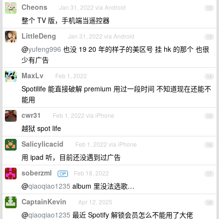
Cheons
Jan 31, 2022 via Android
12
整个 TV 版，手机端当遥控器
LittleDeng
Jan 31, 2022 via Android
13
@
yufeng996
也没 19 20 年的样子的美区号 挂 hk 的那个 也很
少有广告
MaxLv
Feb 1, 2022
14
Spotilife 能直接破解 premium 用过一段时间 不知道现在还能不
能用
cwr31
Feb 1, 2022 via iPhone
15
越狱 spot life
Salicylicacid
Feb 1, 2022 via iPhone
16
用 ipad 听，目前还没遇到过广告
soberzml
Feb 18, 2022
OP
17
@
qiaoqiao1235
album 里没法选歌…
CaptainKevin
Apr 12, 2025
18
@
qiaoqiao1235
最近 Spotify 解锁会员怎么不能用了大佬