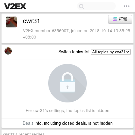
cwr31
打赏
V2EX member #356007, joined on 2018-10-14 13:35:25
+08:00
Switch topics list
Per cwr31's settings, the topics list is hidden
Deals
info, including closed deals, is not hidden
cwr31's recent replies