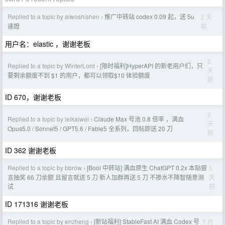
Replied to a topic by aiwoshishen
推广中转站 codex 0.09 起，送 5u
2 天
›
前
速蹬
用户名：elastic ，谢谢老板
2
Replied to a topic by WinterLord
[限时福利]HyperAPI 的新老用户们，只
›
天
要剩余额度不到 $1 的用户，都可以领取$10 体验额度
前
ID 670，谢谢老板
2
Replied to a topic by leikaiwei
Claude Max 号池 0.8 倍率 ，满血
›
天
Opus5.0 / Sonnet5 / GPT5.6 / Fable5 全系列，回帖即送 20 刀
前
ID 362 谢谢老板
Replied to a topic by bbrow
[Bool 中转站] 满血原生 ChatGPT 0.2x 本贴留
5
›
天
言抽奖 66 刀余额 且留言就送 5 刀 新人加群再送 5 刀 不掺水不降智随意测
前
试
ID 171316 谢谢老板
Replied to a topic by enzheng
[新站福利] StableFast AI 满血 Codex 号
7 月
›