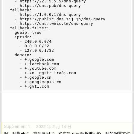
    - https://223.5.5.5/dns-query

    - https://dns.pub/dns-query

  fallback:

    - https://1.0.0.1/dns-query

    - https://public.dns.iij.jp/dns-query

    - https://dns.twnic.tw/dns-query

  fallback-filter:

    geoip: true

    ipcidr:

      - 240.0.0.0/4

      - 0.0.0.0/32

      - 127.0.0.1/32

    domain:

      - +.google.com

      - +.facebook.com

      - +.youtube.com

      - +.xn--ngstr-lra8j.com

      - +.google.cn

      - +.googleapis.cn

Supplement 1 · 2022 年 2 月 14 日
啊，我裂开了，找到原因了，确实是 dns 解析被污染。我的配置文件