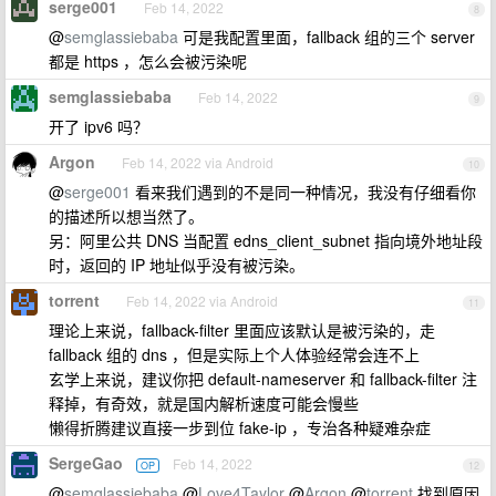
serge001
Feb 14, 2022
8
@
semglassiebaba
可是我配置里面，fallback 组的三个 server
都是 https ，怎么会被污染呢
semglassiebaba
Feb 14, 2022
9
开了 ipv6 吗？
Argon
Feb 14, 2022 via Android
10
@
serge001
看来我们遇到的不是同一种情况，我没有仔细看你
的描述所以想当然了。
另：阿里公共 DNS 当配置 edns_client_subnet 指向境外地址段
时，返回的 IP 地址似乎没有被污染。
torrent
Feb 14, 2022 via Android
11
理论上来说，fallback-filter 里面应该默认是被污染的，走
fallback 组的 dns ，但是实际上个人体验经常会连不上
玄学上来说，建议你把 default-nameserver 和 fallback-filter 注
释掉，有奇效，就是国内解析速度可能会慢些
懒得折腾建议直接一步到位 fake-ip ，专治各种疑难杂症
SergeGao
Feb 14, 2022
OP
12
@
semglassiebaba
@
Love4Taylor
@
Argon
@
torrent
找到原因