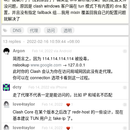
没问题，原因是 clash windows 客户端在 tun 模式下有内置的 dns 配
置，并且没有指定 fallback 组....我用 mixin 覆盖回我自己的配置问题
就解决了
DNS
代理
访问
透明
13 replies
•
2022-02-16 10:59:44 +08:00
Argon
Feb 14, 2022 via Android
1
简而言之，因为 114.114.114.114 被投毒，
nslookup
www.google.com
→ 127.0.0.1
此时你的 Clash 会认为你在访问局域网因此没有走代理。
你可以在 connection 选项卡看到这一过程。
dcty
Feb 14, 2022 via iPhone
2
走了代理不代表一定是能访问的，比如 IP 和域名不匹配
love4taylor
Feb 14, 2022
1
3
Clash Core 在某个版本之后改了 redir-host 的一些设计，现在
基本建议 TUN 用户上 fake-ip 了。
love4taylor
Feb 14, 2022
1
4