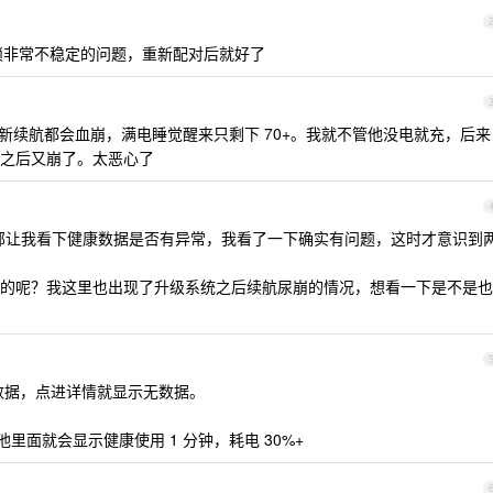
 解锁非常不稳定的问题，重新配对后就好了
是每次更新续航都会血崩，满电睡觉醒来只剩下 70+。我就不管他没电就充，后来
之后又崩了。太恶心了
工程部让我看下健康数据是否有异常，我看了一下确实有问题，这时才意识到
的呢？我这里也出现了升级系统之后续航尿崩的情况，想看一下是不是也
数据，点进详情就显示无数据。
池里面就会显示健康使用 1 分钟，耗电 30%+