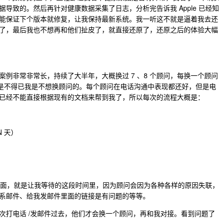
导致的。然后再针对健康数据采集了日志，分析完告诉我 Apple 已经知
能保证下个版本就修复，让我保持最新系统。我一听这不就是逼着我去还
了，最后我也不想再和他们扯皮了，就直接还原了，还原之后的体验大幅
例非常非常长，持续了大半年，大概换过 7 、8 个顾问，每换一个顾问
不是不得已我是不想换顾问的。每个顾问在电话沟通中表现都还好，但是电
已经不能直接根据现有的文档来帮到我了，所以每次的流程大概是：
N 天）
 里面，就是让我等待的这段时间里，因为顾问会因为各种各样的原因失联，
系邮件、给我发邮件里面的链接是有问题的等等。
次打电话 /发邮件过去，他们才会换一个顾问，再和我对接。看到问题了