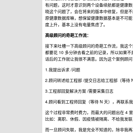
有问题，这时才意识到两个设备续航都是健康数据
晓这个问题了，会在将来的版本中修复，但是不
原健康数据库嘛，想保留健康数据基本是不可能
度上升，基本上没有电量焦虑了。
高级顾问的奇葩工作流：
接下来吐槽一下高级顾问的奇葩工作流，我这个案
都要花 10 多分钟去看之前的记录，所以如果
话后的工作就让我很不满意。因为这个案例顾问
1.我提出诉求 /问题
2.顾问转述给工程部 /提交日志给工程部（等待 
3.工程部回复解决方案 /需要采集日志
4.顾问看到工程师回复（等待 N 天），再联系我
这个过程非常费时费力，而最大的问题出在 4
比如：离职、休假、因疫情被隔离、不给我发联
而一旦顾问失联，我是完全不知道的，除非我再