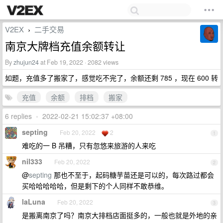
V2EX
二手交易
›
南京大牌档充值余额转让
By
zhujun24
at Feb 19, 2022 · 2082 views
如题，充值多了搬家了，感觉吃不完了，余额还剩 785 ，现在 600 转
充值
余额
排档
搬家
6 replies
•
2022-02-21 15:02:37 +08:00
septing
Feb 20, 2022
2
1
难吃的一 B 吊糟，只有忽悠来旅游的人来吃
nil333
Feb 20, 2022
2
@
septing
那也不至于，起码糖芋苗还是可以的，每次路过都会
买哈哈哈哈哈，但是剩下的个人同样不敢恭维。
laLuna
Feb 20, 2022
3
是搬离南京了吗？南京大排档店面挺多的，一般也就是外地的亲