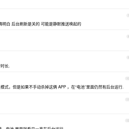
搞明白 后台刷新是关的 可能是静默推送唤起的
时长.
1
式，但是如果不手动杀掉这俩 APP ，在“电池”里面仍然有后台运行.
1
1
，电池 里面就看见一直在后台运行.