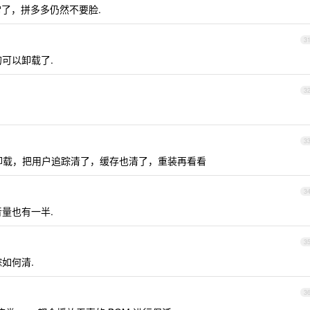
了，拼多多仍然不要脸.
3
可以卸载了.
3
？
3
。卸载，把用户追踪清了，缓存也清了，重装再看看
3
量也有一半.
3
如何清.
3