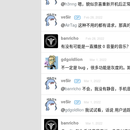
@
h3nng
嗯，貌似京喜重新开机后正常
veSir
Feb 28, 2022
OP
@
AirTag
这种不用的都有请求，那真的
banricho
Feb 28, 2022
有没有可能是一直播放 0 音量的音乐
gdgoldlion
Mar 1, 2022
不一定是 bug ，很多功能是灰度的
veSir
Mar 1, 2022
OP
@
banricho
不会，我没有静音，手机音
veSir
Mar 1, 2022
OP
@
gdgoldlion
我试试看，话说 用户追踪
banricho
Mar 1, 2022