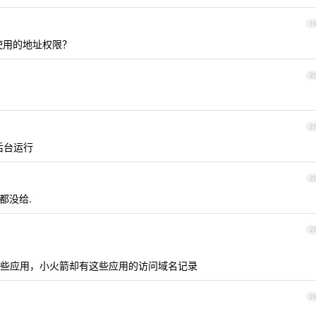
1
直使用的地址权限？
2
2
后台运行
2
都没给.
2
些应用，小火箭却有这些应用的访问域名记录
2