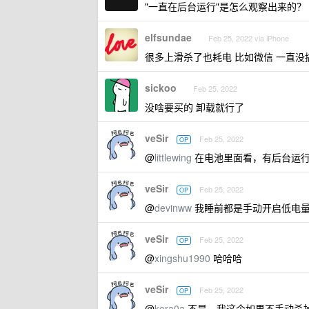
"一直在后台运行"是怎么观察出来的？
elfsundae
Feb 25, 2022 via iPhone
很多上滑杀了也耗电 比如微信 一直没
sickoo
Feb 25, 2022
没啥要买的 卸载就行了
veSir
Feb 25, 2022
OP
@
littlewing
在电池里面看，有后台运行
veSir
Feb 25, 2022
OP
@
devinww
我睡前都是手动开启低电量模
veSir
Feb 25, 2022
OP
@
xingshu1990
哈哈哈
veSir
Feb 25, 2022
OP
@
kera0a
不是，我这个如果不手动杀掉