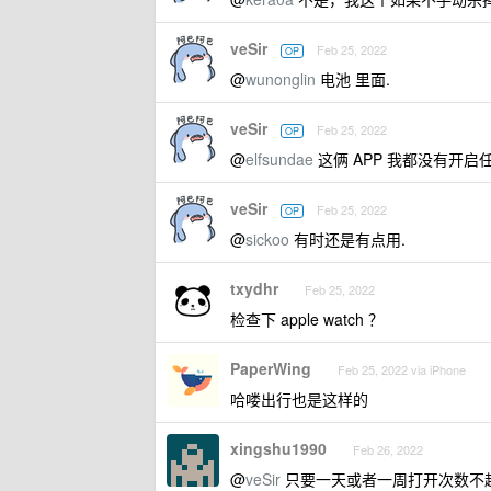
veSir
Feb 25, 2022
OP
@
wunonglin
电池 里面.
veSir
Feb 25, 2022
OP
@
elfsundae
这俩 APP 我都没有开
veSir
Feb 25, 2022
OP
@
sickoo
有时还是有点用.
txydhr
Feb 25, 2022
检查下 apple watch ？
PaperWing
Feb 25, 2022 via iPhone
哈喽出行也是这样的
xingshu1990
Feb 26, 2022
@
veSir
只要一天或者一周打开次数不超