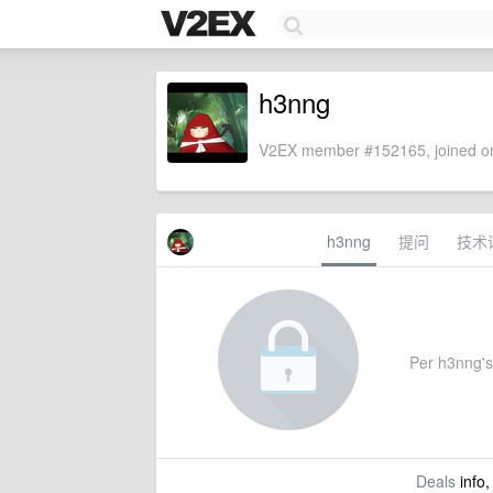
h3nng
V2EX member #152165, joined on
h3nng
提问
技术
Per h3nng's 
Deals
info,