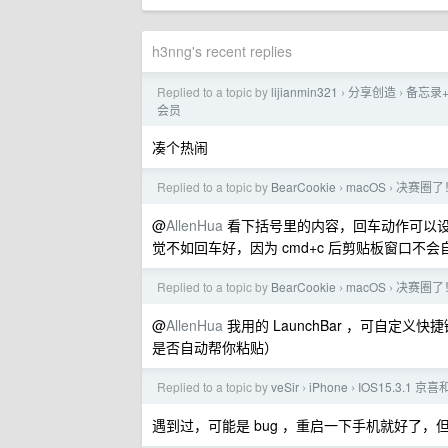
h3nng's recent replies
Replied to a topic by
lijianmin321
分享创造
备忘录+
›
›
会员
凑个热闹
Replied to a topic by
BearCookie
macOS
决赛圈了！
›
›
@
AllenHua
看下括号里的内容，回车动作可以设置为
觉不如回车好，因为 cmd+c 后剪贴板窗口不
Replied to a topic by
BearCookie
macOS
决赛圈了！
›
›
@
AllenHua
我用的 LaunchBar ，可自
是否自动帮你粘贴）
Replied to a topic by
veSir
iPhone
IOS15.3.1
›
›
遇到过，可能是 bug ，重启一下手机就好了