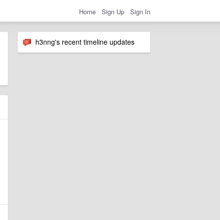
Home
Sign Up
Sign In
h3nng's recent timeline updates