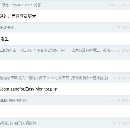
 iPhone 13 mini 好顶
Sep 25, 202
航要好的，而且容量更大
p 无故卡死
Jul 25, 202
易发生
红酒的小店，不知道起个啥名字比较好，问一下大家有没有啥想法，被采
Apr 29, 202
这是想干嘛 这几个进程关闭了 VPN 也杀不死. (感觉电脑会一直被监控)
Feb 4, 202
com.sangfor.Easy Monitor.plist
ketMQ 的高性能疑问
Jan 18, 202
推荐正儿八经的火锅底料！
Jan 1, 202