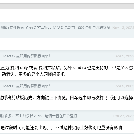
翻译+文件搜索+ChatGPT=Airy，给 V 站老哥前 1000 个用户都送终身
Nov 13, 202
 MacOS 最好用的剪贴板 app！
Apr 5, 202
 复制 only 或者 复制并粘贴。另外 cmd+c 也是支持的，但是个人感
会自动消失，更多的是个人习惯问题吧
 MacOS 最好用的剪贴板 app！
Apr 5, 202
定义快捷键呼出剪贴板历史，方向键上下浏览，回车选中即再次复制（还可以选择
 京喜和拼多多、不上滑杀掉 APP、这俩一直在后台运行.
Feb 27, 202
，但是过段时间可能还会出现。。不过这种实际上好像对电量没有影响