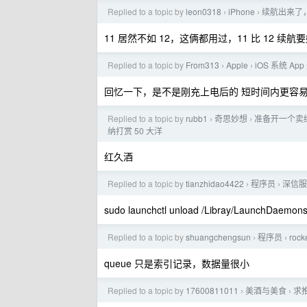
Replied to a topic by
leon0318
iPhone
续航出来了，感觉
›
›
11 居然不如 12，这俩都用过，11 比 12 续
Replied to a topic by
From313
Apple
iOS 系统 Ap
›
›
回忆一下，是不是刚充上电后的 短时间内更容
Replied to a topic by
rubb1
奇思妙想
准备开一个卖
›
›
纳打赏 50 大洋
红久酒
Replied to a topic by
tianzhidao4422
程序员
深信服
›
›
sudo launchctl unload /Libray/LaunchDaemons/
Replied to a topic by
shuangchengsun
程序员
roc
›
›
queue 只是索引记录，数据量很小
Replied to a topic by
17600811011
美酒与美食
求
›
›