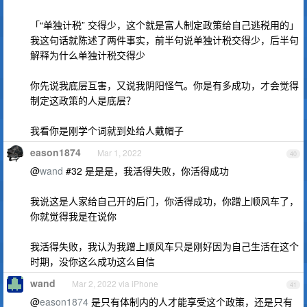
「“单独计税” 交得少，这个就是富人制定政策给自己逃税用的」
我这句话就陈述了两件事实，前半句说单独计税交得少，后半句
解释为什么单独计税交得少
你先说我底层互害，又说我阴阳怪气。你是有多成功，才会觉得
制定这政策的人是底层？
我看你是刚学个词就到处给人戴帽子
eason1874
Mar 1, 2022
40
@
wand
#32 是是是，我活得失败，你活得成功
我说这是人家给自己开的后门，你活得成功，你蹭上顺风车了，
你就觉得我是在说你
我活得失败，我认为我蹭上顺风车只是刚好因为自己生活在这个
时期，没你这么成功这么自信
wand
Mar 2, 2022 via iPhone
41
@
eason1874
是只有体制内的人才能享受这个政策，还是只有