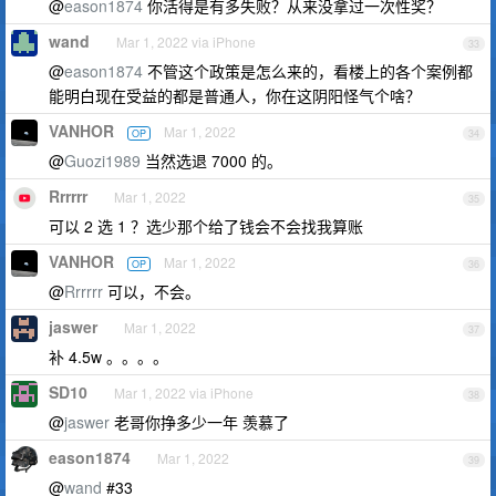
@
eason1874
你活得是有多失败？从来没拿过一次性奖？
wand
Mar 1, 2022 via iPhone
33
@
eason1874
不管这个政策是怎么来的，看楼上的各个案例都
能明白现在受益的都是普通人，你在这阴阳怪气个啥？
VANHOR
Mar 1, 2022
OP
34
@
Guozi1989
当然选退 7000 的。
Rrrrrr
Mar 1, 2022
35
可以 2 选 1 ？选少那个给了钱会不会找我算账
VANHOR
Mar 1, 2022
OP
36
@
Rrrrrr
可以，不会。
jaswer
Mar 1, 2022
37
补 4.5w 。。。。
SD10
Mar 1, 2022 via iPhone
38
@
jaswer
老哥你挣多少一年 羡慕了
eason1874
Mar 1, 2022
39
@
wand
#33