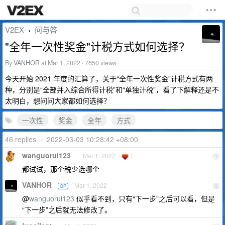
V2EX
问与答
›
"全年一次性奖金"计税方式如何选择？
By
VANHOR
at Mar 1, 2022 · 7650 views
今天开始 2021 年度的汇算了，关于“全年一次性奖金”计税方式有两
种，分别是“全部并入综合所得计税”和“单独计税”，看了下解释还是不
太明白，想问问大家都如何选择？
一次性
奖金
全年
方式
46 replies
•
2022-03-03 10:28:42 +08:00
wanguorui123
Mar 1, 2022
1
1
都试试，那个税少选哪个
VANHOR
Mar 1, 2022
OP
2
@
wanguorui123
似乎看不到，只有“下一步”之后可以看，但是
“下一步”之后就无法修改了。