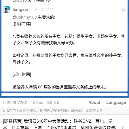
@
SD10
去年税前 70
liangzai
Mar 3, 2022
46
@
Johnny168
有要求的:
[扣除主体]
1.负有赡养义务的所有子女。包括：婚生子女、非婚生子女、养
子女、继子女有赡养扶助父母义务。
2.祖父母、外祖父母的子女均已去世，负有赡养义务的孙子女、
外孙子女。
[起止时间]
被赡养人年满 60 周岁的当月至赡养义务终止的年末。
© 2026 V2EX · 158ms · 3.9.8.5
About
·
Language
618年中大促即将结束：国内外VPS服务器，99元起，续费代金券
[即将结束] 腾讯云618年中大促活动：硅谷CN2、首尔、曼
›
谷、法兰克福、上海、广州VPS服务器，另可免费领取续费/