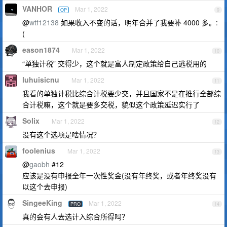
VANHOR
Mar 1, 2022
OP
9
@
wtf12138
如果收入不变的话，明年合并了我要补 4000 多。:
(
eason1874
Mar 1, 2022
10
“单独计税” 交得少，这个就是富人制定政策给自己逃税用的
luhuisicnu
Mar 1, 2022
11
我看的单独计税比综合计税要少交，并且国家不是在推行全部综
合计税嘛，这个就是要多交税，貌似这个政策延迟实行了
Solix
Mar 1, 2022
12
没有这个选项是啥情况？
foolenius
Mar 1, 2022
13
@
gaobh
#12
应该是没有申报全年一次性奖金(没有年终奖，或者年终奖没有
以这个去申报)
SingeeKing
Mar 1, 2022
PRO
14
真的会有人去选计入综合所得吗？