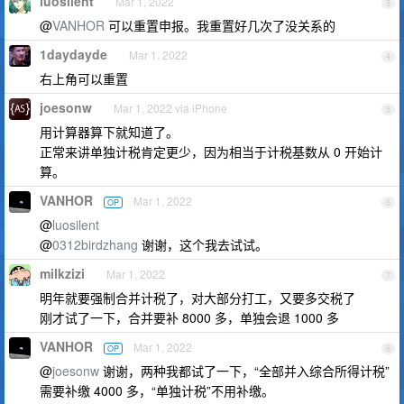
luosilent
Mar 1, 2022
3
@
VANHOR
可以重置申报。我重置好几次了没关系的
1daydayde
Mar 1, 2022
4
右上角可以重置
joesonw
Mar 1, 2022 via iPhone
5
用计算器算下就知道了。
正常来讲单独计税肯定更少，因为相当于计税基数从 0 开始计
算。
VANHOR
Mar 1, 2022
OP
6
@
luosilent
@
0312birdzhang
谢谢，这个我去试试。
milkzizi
Mar 1, 2022
7
明年就要强制合并计税了，对大部分打工，又要多交税了
刚才试了一下，合并要补 8000 多，单独会退 1000 多
VANHOR
Mar 1, 2022
OP
8
@
joesonw
谢谢，两种我都试了一下，“全部并入综合所得计税”
需要补缴 4000 多，“单独计税”不用补缴。