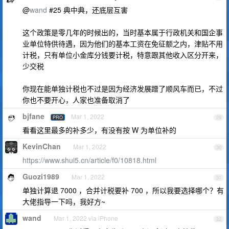
@
wand
#25 典中典，还底层互害
这个政策是零几年的时候出的，当时基本属于行政机关和国企事
业单位特供待遇，因为他们的基本工资在免征额之内，津贴不用
计税，只有单位小金库分钱要计税，特意跟其他收入区分开来，
少交税
你现在能单独计税也不过是因为经济发展蹭了顺风车而已，不过
你也不要开心，人家也准备取消了
bjfane
Mar 1, 2022
PRO
29
看看这里最多的补多少，有没有按 W 为单位补的
KevinChan
Mar 1, 2022
30
https://www.shui5.cn/article/f0/10818.html
Guozi1989
Mar 1, 2022
31
单独计算退 7000 ，合并计税要补 700 ，所以我要选择哪个？有
大佬指导一下吗，我好方~
wand
Mar 1, 2022 via iPhone
32