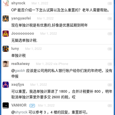
shyrock
Mar 1, 2022
15
OP 能否介绍一下怎么试算以及怎么重置的？老年人需要帮助。
yangyaofei
Mar 1, 2022
16
现在单独计税是有优惠的,好像是优惠延期到明年
Jooooooooo
Mar 1, 2022
17
无脑选单独计税.
luny
Mar 1, 2022
18
单独计税
realkaiway
Mar 1, 2022 via iPhone
19
@
gaobh
应该是公司用的私人银行账户给你们发的年终吧，没有
申报
xsqfjys
Mar 1, 2022
20
可以重置，我选单独计算退了 1800 ，合并计税要补 800 ，明年
取消单独计算里外要多交 2600 的税，哎
VANHOR
Mar 1, 2022
OP
21
@
shyrock
可以参考 3 ，4 楼的回复，重置即可。