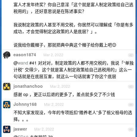
富人才发年终奖？你自己意淫「这个就是富人制定政策给自己逃
税用的」，还好意思说是在陈述事实？
我说制定政策的人甚至不用交税，你居然可以理解成「你是有多
成功，才会觉得制定这政策的人是底层？」。
说我给你戴帽子，那就把典中典这个帽子给你戴上吧😊
eason1874
Mar 2, 2022
42
@
wand
#41 对对对，制定政策的人都不用交税的，我说「“单独
计税” 交得少，这个就是富人制定政策给自己逃税用的」这么一
句话就是在底层互害，就这么一句话就害了你这个底层
jonathanchoo
Mar 2, 2022
43
感谢 op ，更正以后退的更多了，差点就多交了不少钱
Johnny168
Mar 2, 2022
44
不知大家发现没，今年的专项抵扣“赡养老人”多了祖父祖母的选
择。。。
jaswer
Mar 2, 2022
45