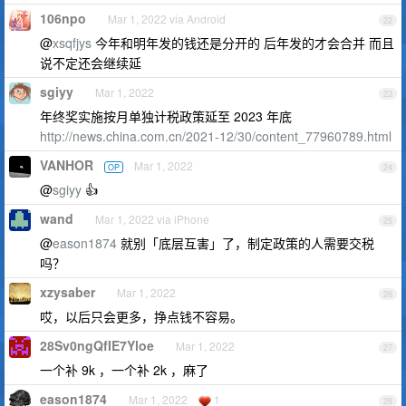
106npo
Mar 1, 2022 via Android
22
@
xsqfjys
今年和明年发的钱还是分开的 后年发的才会合并 而且
说不定还会继续延
sgiyy
Mar 1, 2022
23
年终奖实施按月单独计税政策延至 2023 年底
http://news.china.com.cn/2021-12/30/content_77960789.html
VANHOR
Mar 1, 2022
OP
24
@
sgiyy
👍
wand
Mar 1, 2022 via iPhone
25
@
eason1874
就别「底层互害」了，制定政策的人需要交税
吗？
xzysaber
Mar 1, 2022
26
哎，以后只会更多，挣点钱不容易。
28Sv0ngQfIE7Yloe
Mar 1, 2022
27
一个补 9k ，一个补 2k ，麻了
eason1874
Mar 1, 2022
1
28