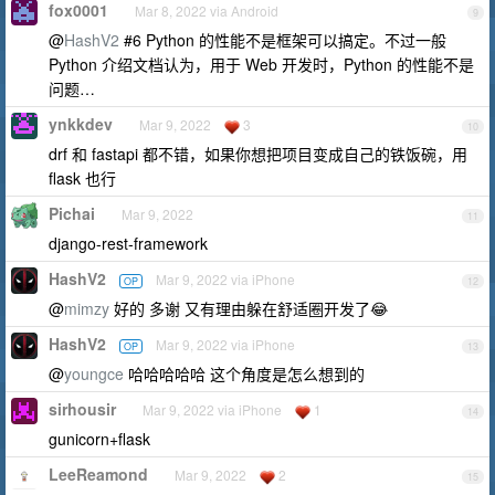
fox0001
Mar 8, 2022 via Android
9
@
HashV2
#6 Python 的性能不是框架可以搞定。不过一般
Python 介绍文档认为，用于 Web 开发时，Python 的性能不是
问题…
ynkkdev
Mar 9, 2022
3
10
drf 和 fastapi 都不错，如果你想把项目变成自己的铁饭碗，用
flask 也行
Pichai
Mar 9, 2022
11
django-rest-framework
HashV2
Mar 9, 2022 via iPhone
OP
12
@
mimzy
好的 多谢 又有理由躲在舒适圈开发了😂
HashV2
Mar 9, 2022 via iPhone
OP
13
@
youngce
哈哈哈哈哈 这个角度是怎么想到的
sirhousir
Mar 9, 2022 via iPhone
1
14
gunicorn+flask
LeeReamond
Mar 9, 2022
2
15