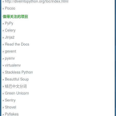
http://diveintopython.org/toc/index.html
›
Pocoo
›
值得关注的项目
PyPy
›
Celery
›
Jinja2
›
Read the Docs
›
gevent
›
pyenv
›
virtualenv
›
Stackless Python
›
Beautiful Soup
›
结巴中文分词
›
Green Unicorn
›
Sentry
›
Shovel
›
Pyflakes
›