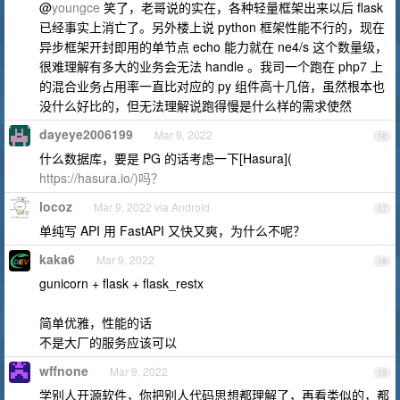
@
youngce
笑了，老哥说的实在，各种轻量框架出来以后 flask
已经事实上消亡了。另外楼上说 python 框架性能不行的，现在
异步框架开封即用的单节点 echo 能力就在 ne4/s 这个数量级，
很难理解有多大的业务会无法 handle 。我司一个跑在 php7 上
的混合业务占用率一直比对应的 py 组件高十几倍，虽然根本也
没什么好比的，但无法理解说跑得慢是什么样的需求使然
dayeye2006199
Mar 9, 2022
16
什么数据库，要是 PG 的话考虑一下[Hasura](
https://hasura.io/)吗？
locoz
Mar 9, 2022 via Android
17
单纯写 API 用 FastAPI 又快又爽，为什么不呢？
kaka6
Mar 9, 2022
18
gunicorn + flask + flask_restx
简单优雅，性能的话
不是大厂的服务应该可以
wffnone
Mar 9, 2022
19
学别人开源软件，你把别人代码思想都理解了，再看类似的，都