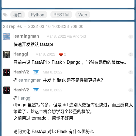
接口
Python
RESTful
Web
28 replies
•
2022-03-10 10:06:33 +08:00
learningman
Mar 8, 2022 via Android
1
快速开发默认 fastapi
Hanggi
Mar 8, 2022
2
2
目前来说 FastAPI > Flask > Django ，当然有熟悉的最优先。
HashV2
Mar 8, 2022
OP
3
@
learningman
并发上 flask 是不是性能更好点？
HashV2
Mar 8, 2022
OP
4
@
Hanggi
django 虽然写的多，但是 drf 连别人数据库没搞过，而且感觉太
笨重了，趁这个机会想学习个轻量的框架。
之前用过 tornado ，感觉不好用
请问大佬 FastApi 对比 Flask 有什么优势么