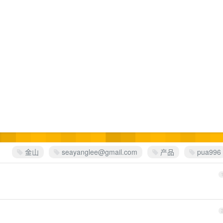
金山
seayanglee@gmail.com
产品
pua996