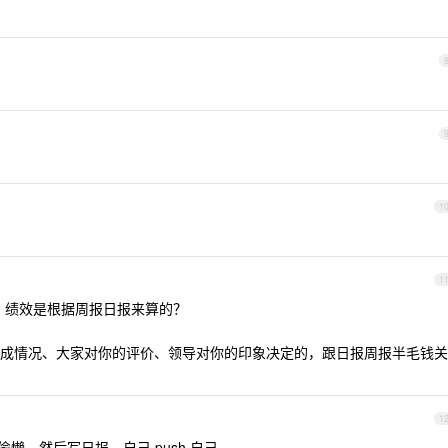
1
1
，绩效是根据周报日报来算的？
成情况、大家对你的评价、领导对你的印象决定的，跟日报周报半毛钱关
1
偷懒，然后写日报，自己 push 自己