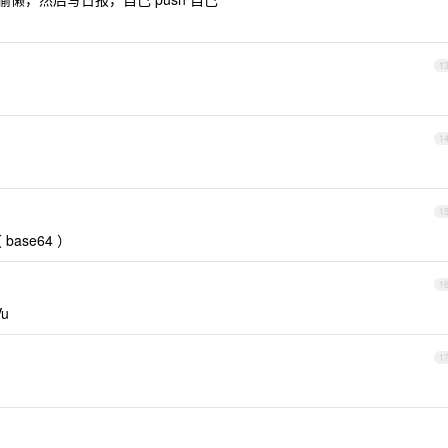
1
1
1
 base64 ）
1
u
1