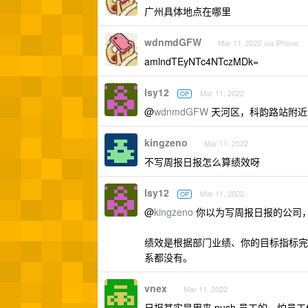
广州具体地点在哪里
wdnmdGFW
Mar 11, 2022 via iPhone
amlndTEyNTc4NTczMDk=
lsy12
Mar 11, 2022
OP
@
wdnmdGFW
天河区，科韵路站附近
kingzeno
Mar 11, 2022
不写周报日报怎么算绩效呀
lsy12
Mar 11, 2022
OP
@
kingzeno
你以为写周报日报的公司
绩效是根据部门业绩、你的目标指标完
系都没有。
vnex
Mar 11, 2022
日报其实是用来 push 员工的，怕员工