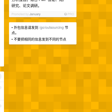
研究、论文调研。
Promoted by
January
PRO
• 外包信息请发到
/go/outsourcing
节
点。
• 不要把相同的信息发到不同的节点
1
2