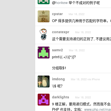
@
honkew
举个不成对的例子呢
cpstar
Mar 18, 2022
OP 得多提供几种用于匹配的字符串
constexpr
Mar 18, 2022
这个需要支持递归的正则了, 不建议用
samv2
Mar 18, 2022
print\((.+)\)[^)]?
分组取$1
imdong
Mar 18, 2022 via iPhone
\)$ 呢？
darklights
Mar 18, 2022
9 楼正解，要用递归模式，然而我不会
PHP 也支持，文档：
www.php.net/man