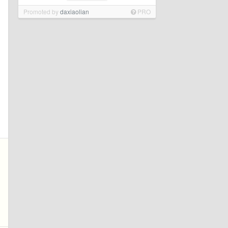
Promoted by
daxiaolian
PRO