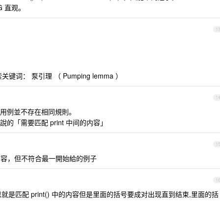
G 直观。
1
： 泵引理 （ Pumping lemma ）
1
用例並不存在相同規則。
「需要匹配 print 中间的内容」
1
\)) 符合追加內容，但不符合最一開始給的例子
1
是匹配 print() 中的内容但是里面的括号要成对出现直到结束,里面的括