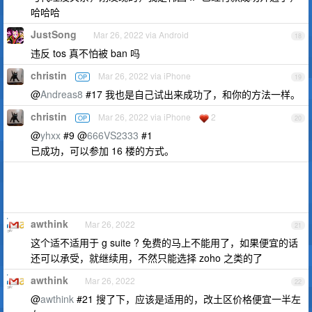
哈哈哈
JustSong
Mar 26, 2022 via Android
18
违反 tos 真不怕被 ban 吗
christin
Mar 26, 2022 via iPhone
OP
19
@
Andreas8
#17 我也是自己试出来成功了，和你的方法一样。
christin
Mar 26, 2022 via iPhone
2
OP
20
@
yhxx
#9 @
666VS2333
#1
已成功，可以参加 16 楼的方式。
awthink
Mar 26, 2022
21
这个适不适用于 g suite ? 免费的马上不能用了，如果便宜的话
还可以承受，就继续用，不然只能选择 zoho 之类的了
awthink
Mar 26, 2022
22
@
awthink
#21 搜了下，应该是适用的，改土区价格便宜一半左