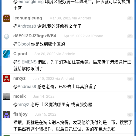
@
leehungleung
印度区服务满一年退出后，应该就可以切换到
土区
leehungleung
Mar 30, 2022 via Android
62
@
Andreas8
谢谢,我的好像有 2 年了
d8E913DJZ9qpzWB4
Apr 15, 2022 via iPhone
63
@
Cipool
你是改到哪个区的
Cipool
Apr 20, 2022 via Android
64
@
SIEMENS
港区，为了消耗拍住赏余额，后来传了港澳通行证
就给解除限制了
mrxyz
Jun 10, 2022 via Android
65
@
Andreas8
感恩老哥，已经去土耳其浪漫了
moeik
Jun 14, 2022
66
@
mrxyz
老哥 土区魔法哪里有 或者服务器
fishjoy
Jun 15, 2022
67
插眼，我就是在淘宝别人搞得，发现他给我付的是土币，搜索了
下果然有这个骚操作，以后自己试试，省的花冤大头钱