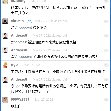
mzfenng
Mar 27, 2022
40
已成功订阅，更改地区到土耳其后添加 visa 卡就行了，没有挂
土耳其的 vpn
christin
Mar 27, 2022 via iPhone
OP
41
@
Vinceeeent
#39 不会
Andreas8
Mar 27, 2022 via Android
42
@
fengtalk
新注册账号本来就容易触发风控
Andreas8
Mar 27, 2022 via Android
43
@
Vinceeeent
关闭付款方式为什么会影响到网盘里内容？
ttgo
Mar 27, 2022
44
主力账号上绑着各种东西，不敢为了省几块钱使出各种骚操作。
Andreas8
Mar 27, 2022 via Android
45
@
ttgo
谷歌要求的是所有业务必须在一个区，你要是其它区有订
阅服务，土区根本开不了
666VS2333
Mar 27, 2022
46
朋友们