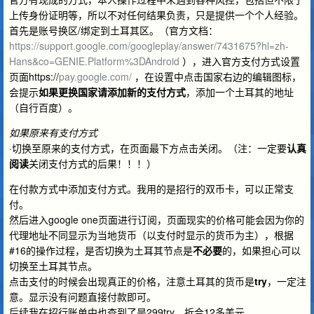
上传身份证明等，所以不对任何结果负责，只是提供一个个人经验。
首先是账号换区/绑定到土耳其区。（官方文档：
https://support.google.com/googleplay/answer/7431675?hl=zh-
Hans&co=GENIE.Platform%3DAndroid
），进入官方支付方式设置
页面https://
pay.google.com/
，在设置中点击国家右边的编辑图标，
会提示
如果更换国家请添加新的支付方式
，添加一个土耳其的地址
（自行百度）。
如果原来有支付方式
·切换至原来的支付方式，在页面最下方点击关闭。（注：一定要
认真
阅读
关闭支付方式的后果！！！）
在付款方式中添加支付方式。我用的是招行的双币卡，可以正常支
付。
然后进入google one页面进行订阅，页面现实的价格可能会因为你的
代理地址不同显示为当地货币（以支付时显示的货币为主），根据
#16的操作过程，是否切换为土耳其节点是
不必要
的，如果担心可以
切换至土耳其节点。
点击支付的时候会出现真正的价格，注意土耳其的货币是
try
，一定注
意。显示没有问题直接付款即可。
后续我在招行账单中也查到了是299try，折合12多美元。