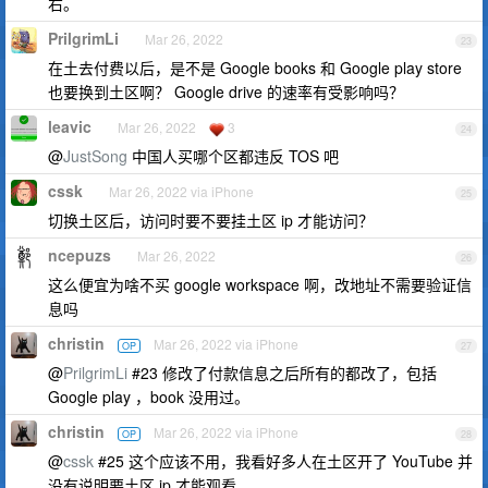
右。
PrilgrimLi
Mar 26, 2022
23
在土去付费以后，是不是 Google books 和 Google play store
也要换到土区啊？ Google drive 的速率有受影响吗？
leavic
Mar 26, 2022
3
24
@
JustSong
中国人买哪个区都违反 TOS 吧
cssk
Mar 26, 2022 via iPhone
25
切换土区后，访问时要不要挂土区 ip 才能访问？
ncepuzs
Mar 26, 2022
26
这么便宜为啥不买 google workspace 啊，改地址不需要验证信
息吗
christin
Mar 26, 2022 via iPhone
OP
27
@
PrilgrimLi
#23 修改了付款信息之后所有的都改了，包括
Google play ，book 没用过。
christin
Mar 26, 2022 via iPhone
OP
28
@
cssk
#25 这个应该不用，我看好多人在土区开了 YouTube 并
没有说明要土区 ip 才能观看。