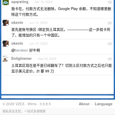
opqrsting
Apr 16, 2023
92
我卡在，付款方式无法删除，Google Play 余额，不知道哪里删
除这个付款方式。
okevin
Jun 10, 2023
93
首先是账号换区 /绑定到土耳其区。——————这一步就卡死
了，能增加的只有一个中国区。
okevin
Jun 10, 2023
94
@
beraken
好牛啊
Enlightener
Sep 23, 2024
95
土耳其区现在是不是已经翻车了？切到土区付款方式之后也只能
显示美元定价，2t 要 99 刀
© 2026 V2EX · 99ms · 3.9.8.5
About
·
Language
隐私安全无忧，一站式多源搜索