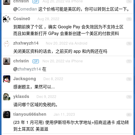
christin
Aug 20, 2022 via iPhone
OP
74
@
Comedian
这个价格可能是美区的，你可以转到土区试一下。
Cosine0
Aug 28, 2022
75
到期前换了个区 ，确实 Google Pay 会失效因为不支持土区
而且如果重新打开 GPay 会重新创建一个美区的付款资料
zhxhwyzh14
Nov 20, 2022 via Android
76
关闭美区资料的话去，之前买的 app 和内购还在吗
christin
Nov 20, 2022 via iPhone
OP
77
@
zhxhwyzh14
在
Jacksgong
Dec 8, 2022
78
感谢题主，果然可以...
yklaxds
Dec 9, 2022
79
请问哪个区域的免税的。
tianyou666shen
Jan 11, 2023
80
(23 年 1 月可用) 使用伊斯坦布尔大学地址+招商运通卡 成功转
到土耳其区 美滋滋