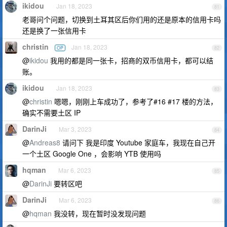
ikidou
Jan 18, 2023
81
老哥问个问题，切换到土耳其区后你们用的还是原本的信用卡吗
还是换了一张信用卡
christin
Jan 18, 2023
OP
82
@
ikidou
我用的都是同一张卡，招商的双币信用卡，都可以结
账。
ikidou
Jan 18, 2023
83
@
christin
嗯嗯，刚刚上车成功了，参考了#16 #17 楼的方法，
确实不需要土区 IP
DarinJi
Mar 3, 2023
84
@
Andreas8
请问下 我是印度 Youtube 家庭车，我现在自己开
一个土区 Google One ，会影响 YTB 使用吗
hqman
Mar 6, 2023
85
@
DarinJi
要转区吧
DarinJi
Mar 6, 2023
86
@
hqman
我没转，现在暂时没发现问题