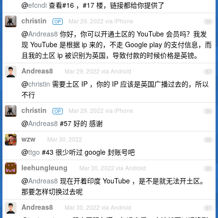
@
efcndi
查看#16 ，#17 楼，链接都给你提供了
christin
Mar 29, 2022 via iPhone
OP
56
@
Andreas8
你好，你可以开通土区的 YouTube 会员吗？我发
现 YouTube 是根据 ip 来的，不走 Google play 的支付信息，而
且我的土区 ip 被识别为英国，导致付款的时候价格是英镑。
Andreas8
Mar 29, 2022 via Android
57
@
christin
需要土区 IP ，你的 IP 应该是英国广播过去的，所以
不行
christin
Mar 29, 2022 via iPhone
OP
58
@
Andreas8
#57 好的 感谢
wzw
Mar 30, 2022
59
@
ttgo
#43 很少听过 google 封账号吧
leehungleung
Mar 30, 2022 via Android
60
@
Andreas8
现在开着印度 YouTube ，是不是就无法开土区。
那要怎样切换过去呢
Andreas8
Mar 30, 2022 via Android
61