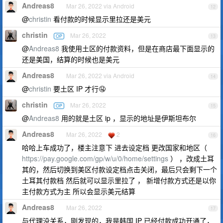
Andreas8
Mar 26, 2022 via Android
12
@
christin
看付款的时候显示里拉还是美元
christin
Mar 26, 2022
OP
13
@
Andreas8
我使用土区的付款资料，但是在商店最下面显示的
还是美国，结算的时候也是美元
Andreas8
Mar 26, 2022 via Android
14
@
christin
要土区 IP 才行🤤
christin
Mar 26, 2022
OP
15
@
Andreas8
用的就是土区 ip ，显示的地址是伊斯坦布尔
Andreas8
Mar 26, 2022
2
16
哈哈上车成功了，楼主注意下 进去设定档 更改国家和地区（
https://pay.google.com/gp/w/u/0/home/settings
） ，改成土耳
其的，然后切换到美区付款设定档点击关闭，最后只会剩下一个
土耳其付款档 然后就可以显示里拉了 ， 新增付款方式还是以你
主付款方式为主 所以会显示美元结算
Andreas8
Mar 26, 2022
17
与代理没关系，刚发现的，我是韩国 IP 已经付款成功开通了，