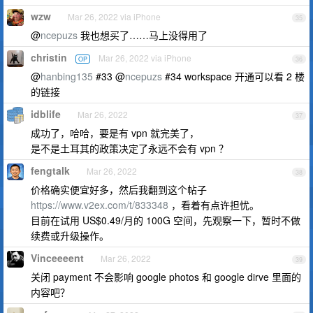
wzw
Mar 26, 2022 via iPhone
35
@
ncepuzs
我也想买了……马上没得用了
christin
Mar 26, 2022 via iPhone
OP
36
@
hanbing135
#33 @
ncepuzs
#34 workspace 开通可以看 2 楼
的链接
idblife
Mar 26, 2022
37
成功了，哈哈，要是有 vpn 就完美了，
是不是土耳其的政策决定了永远不会有 vpn ？
fengtalk
Mar 26, 2022
38
价格确实便宜好多，然后我翻到这个帖子
https://www.v2ex.com/t/833348
，看着有点许担忧。
目前在试用 US$0.49/月的 100G 空间，先观察一下，暂时不做
续费或升级操作。
Vinceeeent
Mar 26, 2022
39
关闭 payment 不会影响 google photos 和 google dirve 里面的
内容吧？