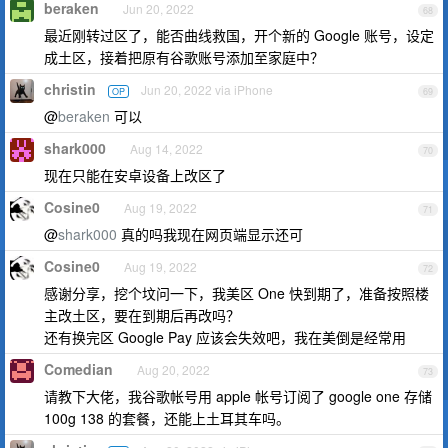
beraken
Jun 20, 2022
68
最近刚转过区了，能否曲线救国，开个新的 Google 账号，设定
成土区，接着把原有谷歌账号添加至家庭中？
christin
Jun 20, 2022 via iPhone
OP
69
@
beraken
可以
shark000
Aug 14, 2022
70
现在只能在安卓设备上改区了
Cosine0
Aug 19, 2022
71
@
shark000
真的吗我现在网页端显示还可
Cosine0
Aug 19, 2022
72
感谢分享，挖个坟问一下，我美区 One 快到期了，准备按照楼
主改土区，要在到期后再改吗？
还有换完区 Google Pay 应该会失效吧，我在美倒是经常用
Comedian
Aug 20, 2022
73
请教下大佬，我谷歌帐号用 apple 帐号订阅了 google one 存储
100g 138 的套餐，还能上土耳其车吗。