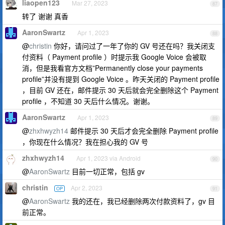
liaopen123
Mar 27, 2023
87
转了 谢谢 真香
AaronSwartz
Apr 1, 2023
88
@
christin
你好，请问过了一年了你的 GV 号还在吗？我关闭支
付资料（ Payment profile ）时提示我 Google Voice 会被取
消，但是我看官方文档”Permanently close your payments
profile”并没有提到 Google Voice 。昨天关闭的 Payment profile
，目前 GV 还在，邮件提示 30 天后就会完全删除这个 Payment
profile ，不知道 30 天后什么情况。谢谢。
AaronSwartz
Apr 1, 2023
89
@
zhxhwyzh14
邮件提示 30 天后才会完全删除 Payment profile
，你现在什么情况？我在担心我的 GV 号
zhxhwyzh14
Apr 1, 2023 via Android
90
@
AaronSwartz
目前一切正常，包括 gv
christin
Apr 2, 2023
OP
91
@
AaronSwartz
我的还在，我已经删除两次付款资料了，gv 目
前正常。