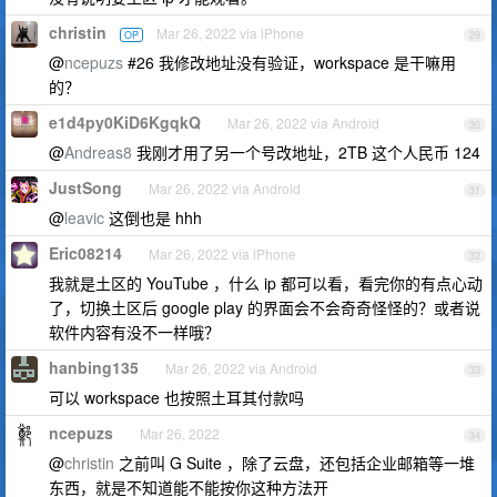
christin
Mar 26, 2022 via iPhone
OP
29
@
ncepuzs
#26 我修改地址没有验证，workspace 是干嘛用
的？
e1d4py0KiD6KgqkQ
Mar 26, 2022 via Android
30
@
Andreas8
我刚才用了另一个号改地址，2TB 这个人民币 124
JustSong
Mar 26, 2022 via Android
31
@
leavic
这倒也是 hhh
Eric08214
Mar 26, 2022 via iPhone
32
我就是土区的 YouTube ，什么 ip 都可以看，看完你的有点心动
了，切换土区后 google play 的界面会不会奇奇怪怪的？或者说
软件内容有没不一样哦？
hanbing135
Mar 26, 2022 via Android
33
可以 workspace 也按照土耳其付款吗
ncepuzs
Mar 26, 2022
34
@
christin
之前叫 G Suite ，除了云盘，还包括企业邮箱等一堆
东西，就是不知道能不能按你这种方法开