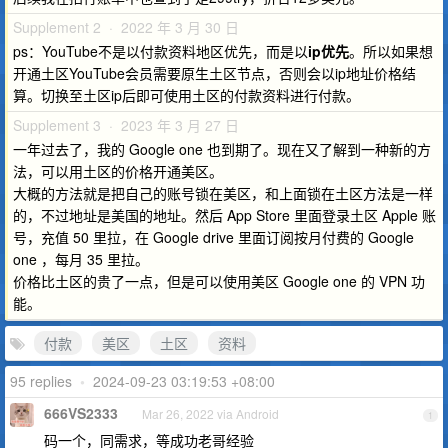
Supplement 2 · 2022 年 3 月 30 日
ps：YouTube不是以付款资料地区优先，而是以
ip优先
。所以如果想
开通土区YouTube会员需要原生土区节点，否则会以ip地址价格结
算。切换至土区ip后即可使用土区的付款资料进行付款。
Supplement 3 · 2023 年 3 月 27 日
一年过去了，我的 Google one 也到期了。现在又了解到一种新的方
法，可以用土区的价格开通美区。
大概的方法就是把自己的账号锁在美区，和上面锁在土区方法是一样
的，不过地址是美国的地址。然后 App Store 里面登录土区 Apple 账
号，充值 50 里拉，在 Google drive 里面订阅按月付费的 Google
one ，每月 35 里拉。
价格比土区的贵了一点，但是可以使用美区 Google one 的 VPN 功
能。
付款
美区
土区
资料
95 replies
•
2024-09-23 03:19:53 +08:00
666VS2333
Mar 26, 2022 via Android
1
码一个，同需求，等成功老哥经验