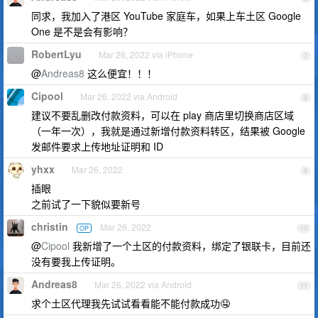
同求，我加入了港区 YouTube 家庭车，如果上车土区 Google
One 是不是会有影响？
RobertLyu
Mar 26, 2022 via iPhone
7
@
Andreas8
这么便宜！！！
Cipool
Mar 26, 2022 via Android
8
建议不要乱删改付款资料，可以在 play 商店里切换商店区域
（一年一次），我就是通过新增付款资料转区，结果被 Google
发邮件要求上传地址证明和 ID
yhxx
Mar 26, 2022
9
插眼
之前试了一下貌似要新号
christin
Mar 26, 2022
OP
10
@
Cipool
我新增了一个土区的付款资料，绑定了银联卡，目前还
没有要我上传证明。
Andreas8
Mar 26, 2022 via Android
11
求个土区代理我先试试看看能不能付款成功🤤