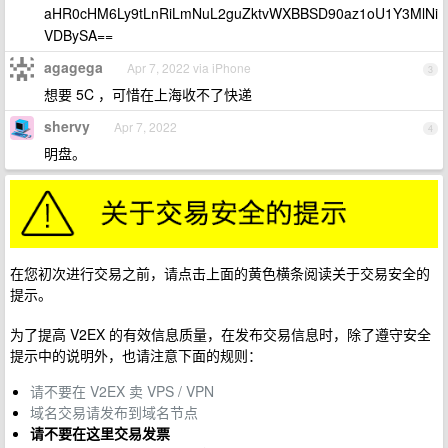
aHR0cHM6Ly9tLnRiLmNuL2guZktvWXBBSD90az1oU1Y3MlNi
VDBySA==
agagega
Apr 7, 2022 via iPhone
3
想要 5C ，可惜在上海收不了快递
shervy
Apr 7, 2022
4
明盘。
在您初次进行交易之前，请点击上面的黄色横条阅读关于交易安全的
提示。
为了提高 V2EX 的有效信息质量，在发布交易信息时，除了遵守安全
提示中的说明外，也请注意下面的规则：
请不要在 V2EX 卖 VPS / VPN
域名交易请发布到域名节点
请不要在这里交易发票