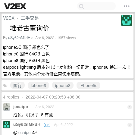
V2EX
二手交易
›
一堆老古董询价
By
uSy62nMkdH
at Apr 6, 2022 · 1957 views
iphone5C 国行 颜色忘了
iphone6 国行 64GB 白色
iphone8 国行 64GB 黑色
earpods lightning 版本的 以上功能均一切正常，iphone6 换过一次非
官方电池，其他两个无拆修正常使用痕迹。
国行
iphone6
iphone8
iPhone5c
4 replies
•
2022-04-07 09:20:53 +08:00
jccaipc
Apr 6, 2022
1
成色，机况 ？ 8 有意
uSy62nMkdH
Apr 6, 2022
OP
2
@
jccaipc
🐟