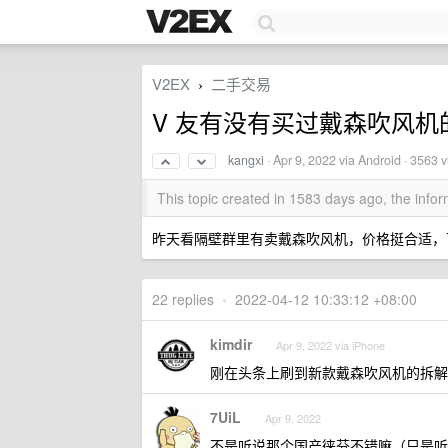
V2EX
二手交易
›
V 友有没有买过戴森吹风机
kangxi
·
Apr 9, 2022
via Android · 3563 
This topic created in 1583 days ago, the inf
昨天看隔壁群里有卖戴森吹风机，价格挺合适，可
22 replies
•
2022-04-12 10:33:12 +08:00
kimdir
Apr 9, 2022 via iPhone
刚在头条上刷到新款戴森吹风机的拆解
7UiL
Apr 9, 2022
不是听说那个国产徕芬不错嘛（只是听