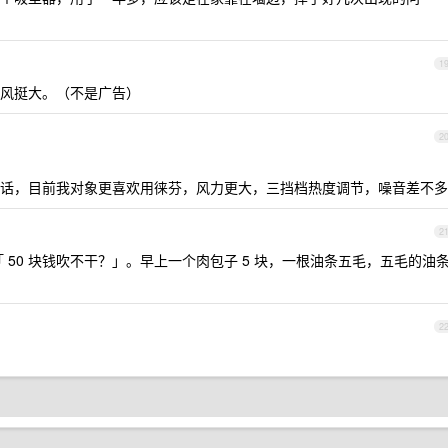
1
风挺大。（不是广告）
2
话，目前我对象更喜欢用徕芬，风力更大，三挡档热度调节，噪音差不多
2
儿一句「 50 块钱吹不干？」。早上一个肉包子 5 块，一根油条五毛，五毛的油
2