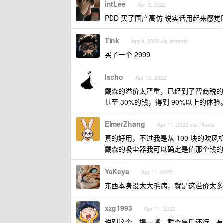
intLee
Apr 9, 2022
PDD 买了国产高仿 说实话用起来感
Tink
Apr 9, 2022 via Android
买了一个 2999
lscho
Apr 10, 2022
戴森的溢价太严重，已经到了智商税的
甚至 30%的钱，得到 90%以上的体验
ElmerZhang
Apr 11, 2022 via iPhone
真的好用，不过我是从 100 块的吹
戴森的吸尘器我可以确定是值那个钱的
YaKeya
Apr 11, 2022
东西本身没太大毛病，就是这溢价太多
xzg1993
Apr 11, 2022
说到这个，提一嘴，戴森售后还行，有