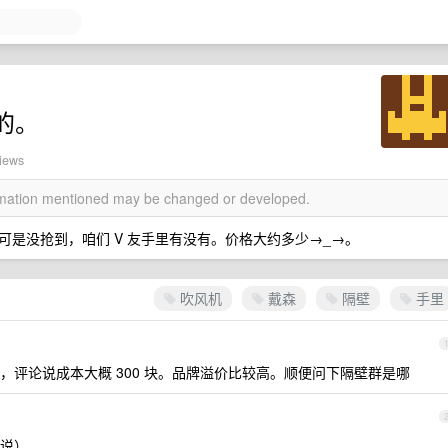
的。
views
ormation mentioned may be changed or developed.
是没抢到，咱们 V 友手里有没有。价格大约多少→_→。
吹风机
戴森
隔壁
手里
，评论说成本大概 300 块。品牌溢价比较高。顺便问下隔壁群是哪
说）