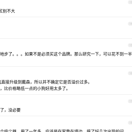
1
觉区别不大
1
1
地步了。。。如果不是必须买这个品牌。那么研究一下，可以花不到一半
。
1
风机直接升级到戴森，所以并不确定它是否溢价过多。
，比价格略低一点的小狗好用太多了。
1
了，没必要
1
个吸尘器，用了一年多，应该是在家靠在墙边，摔了好几次出现的问