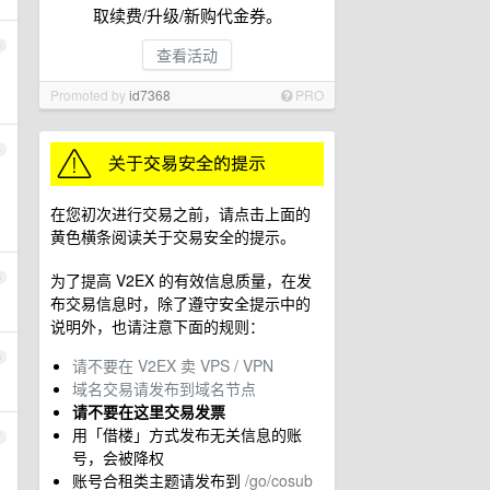
取续费/升级/新购代金券。
3
查看活动
Promoted by
id7368
PRO
4
在您初次进行交易之前，请点击上面的
黄色横条阅读关于交易安全的提示。
为了提高 V2EX 的有效信息质量，在发
5
布交易信息时，除了遵守安全提示中的
说明外，也请注意下面的规则：
6
请不要在 V2EX 卖 VPS / VPN
域名交易请发布到域名节点
请不要在这里交易发票
用「借楼」方式发布无关信息的账
7
号，会被降权
账号合租类主题请发布到
/go/cosub