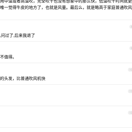
用中温或者高温吹，完全吹干也没有想象中的那么快，低温吹干时间就更
唯一觉得牛皮的地方了，也就是风量。最后么，就是略高于家庭普通吹风
的,问过了,后来我退了
不值得。
1
的头发，比普通吹风机快
1
1