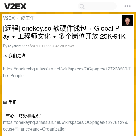
V2EX
酷工作
›
[远程] onekey.so 软硬件钱包 + Global P
ay + 工程师文化 + 多个岗位开放 25K-91K
By
rayston92
at Apr 11, 2022 · 34123 views
🚣 我们是谁
https://onekeyhq.atlassian.net/wiki/spaces/OC/pages/127238269/T
he+People
📖 手册
- 重心、财务和组织：
https://onekeyhq.atlassian.net/wiki/spaces/OC/pages/129761299/F
ocus+Finance+and+Organization