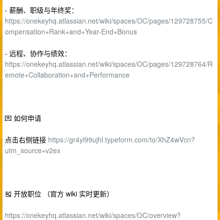
- 薪酬、职级与年终奖：
https://onekeyhq.atlassian.net/wiki/spaces/OC/pages/129728755/C
ompensation+Rank+and+Year-End+Bonus
- 远程、协作与绩效：
https://onekeyhq.atlassian.net/wiki/spaces/OC/pages/129728764/R
emote+Collaboration+and+Performance
💌 如何申请
点击右侧链接
https://gr4yl99ujhl.typeform.com/to/XhZ4wVcn?
utm_source=v2ex
🎽 开放职位 （官方 wiki 实时更新）
https://onekeyhq.atlassian.net/wiki/spaces/OC/overview?