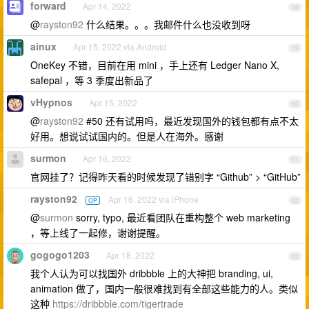
forward
Apr 14, 2022
58
@
rayston92
什么结果。。。我邮件什么也没收到呀
ainux
Apr 15, 2022 via Android
59
OneKey 不错，目前在用 mini ，手上还有 Ledger Nano X,
safepal ，等 3 季度出新品了
vHypnos
Apr 15, 2022
60
@
rayston92
#50 还有试用吗，最近发现国外的钱包都有点不太
好用。想说试试国内的。但是人在海外。感谢
surmon
Apr 16, 2022
61
官网挂了？记得昨天看的时候发现了错别字 “Github” > “GitHub”
rayston92
Apr 16, 2022 via iPhone
OP
62
@
surmon
sorry, typo, 最近看团队在重构整个 web marketing
，等上线了一起修，谢谢提醒。
gogogo1203
Apr 18, 2022
63
我个人认为可以找国外 dribbble 上的大神把 branding, ui,
animation 做了，国内一般很难找到有全部这些能力的人。类似
这种
https://dribbble.com/tigertrade