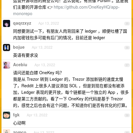
运营开源项目的商业公司！怎么说呢，有点像 Pursim 。这是我
们主要的开源仓库 👉
https://github.com/OneKeyHQ/app-
monorepo
qaqrzxyz
Apr 13, 2022
35
同想要测试一下，有朋友人肉背回来了 ledger ，顺便吐槽了国
内加密钱包多可能有后门的情况，目前还是 ledger
bojue
Apr 13, 2022
36
英语有要求没
Acebiu
Apr 13, 2022
37
请问还能白嫖 OneKey 吗？
我是从 Trezor 转到 Ledger 的，Trezor 添加新链的速度太慢
了，Reddit 上很多人提议添加 SOL ，但是到现在都没有被添
加，Ledger 表现的更开放，每个链都是一个独立的 App ，很多
都是第三方贡献的。看了一下 OneKey 的代码是基于 Trezor
的，感觉之后也会有这个问题，不知道你们是否有优化的打算。
fgk
Apr 13, 2022
38
心动啊
zomco
Apr 13, 2022
39