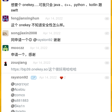
想要个 onekey.....可我只会 java 、c++、python 、kotlin 跟
swift
fengjianxinghun
Apr 14, 2022
46
这个 onekey 不知道安全性怎么样。
songjiaxin2008
Apr 14, 2022
47
同申请一个😊 @
rayston92
谢谢
mooczz
Apr 14, 2022
48
申请一个，感谢
zouqiang
Apr 14, 2022
49
https://bip39.onekey.so/这个很好用哈哈哈
rayston92
Apr 14, 2022
2
OP
50
@
qaqrzxyz
@
Acebiu
@
zomco
@
a881883
@
B4a1n
@
christin