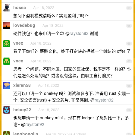
hosea
Apr 18, 2022
64
想问下盈利模式清晰么? 实现盈利了吗?~
lovedebug
Apr 18, 2022
65
硬件钱包？也来申请一个😊 @
rayston92
谢谢
vnex
Apr 18, 2022
66
看了下你们的 薪酬文化，终于打定决心拒掉一个纠结的 offer 了
vnex
Apr 18, 2022
67
思考一个问题，不同地区、国家的医社保、税率是不一样的？你
们是怎么处理的呢？或者没有这块，由职工自行购买？
xieren58
Apr 18, 2022
68
还可以申请一个 onekey 吗？测试和参考下. 准备用 rust 实现一
个. 安全语言(rust) + 安全芯片. 非常感谢. @
rayston92
heboy22
Apr 18, 2022
69
也想申请一个 onekey mini ，现在有 ledger 了想对比一下，多
谢~ @
rayston92
lenghonglin
Apr 18, 2022 via Android
70