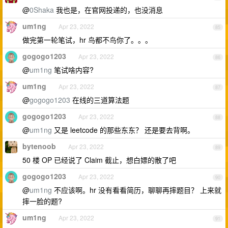
@
0Shaka
我也是，在官网投递的，也没消息
um1ng
Apr 23, 2022
85
做完第一轮笔试，hr 鸟都不鸟你了。。。
gogogo1203
Apr 23, 2022
86
@
um1ng
笔试啥内容?
um1ng
Apr 23, 2022
87
@
gogogo1203
在线的三道算法题
gogogo1203
Apr 23, 2022
88
@
um1ng
又是 leetcode 的那些东东？ 还是要去背啊。
bytenoob
Apr 23, 2022
89
50 楼 OP 已经说了 Claim 截止，想白嫖的散了吧
gogogo1203
Apr 23, 2022
90
@
um1ng
不应该啊。hr 没有看看简历，聊聊再摔题目？ 上来就
摔一脸的题?
um1ng
Apr 23, 2022
91