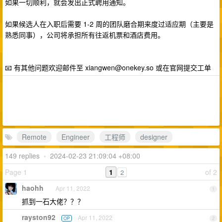
如果一切顺利，就会发出正式聘用通知。
如果候选人在入职后需要 1-2 周的团队磨合期来度过适应期（主要是
熟悉同事），公司将承担所有往返机票和酒店费用。
📧 有其他问题欢迎邮件至
xiangwen@onekey.so
或在官网提交工单
Remote
Engineer
工程师
designer
149 replies
•
2024-02-23 21:09:04 +08:00
Page 1
1
of 2
2
haohh
Apr 11, 2022
1
抓到一石大佬？？？
rayston92
Apr 11, 2022
OP
2