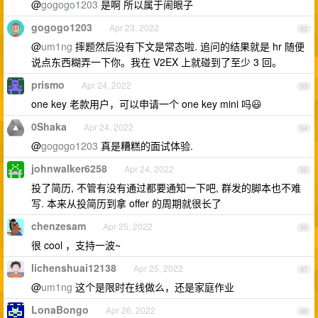
@
gogogo1203
是啊 所以属于闹眼子
gogogo1203
Apr 23, 2022
92
@
um1ng
摔题然后没有下文是常态啦. 追问的结果就是 hr 随便
说点东西糊弄一下你。我在 V2EX 上就碰到了至少 3 回。
prismo
Apr 24, 2022
93
one key 老款用户，可以申请一个 one key mini 吗😃
0Shaka
Apr 24, 2022
94
@
gogogo1203
真是糟糕的面试体验.
johnwalker6258
Apr 24, 2022
95
投了简历, 不管有没有通过都要通知一下吧, 群发的脚本也不难
写. 本来从投简历到拿 offer 的周期就很长了
chenzesam
Apr 25, 2022
96
很 cool ，支持一波~
lichenshuai12138
Apr 25, 2022
97
@
um1ng
这个是限时在线做么，还是家庭作业
LonaBongo
Apr 26, 2022
98