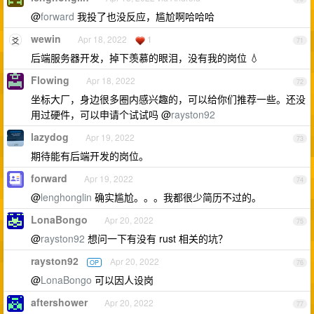
@
forward
我投了也没反应，尴尬啊哈哈哈
wewin
Apr 18, 2022
1
71
后端服务器开发，掉下羡慕的眼泪，没有我的岗位 💧
Flowing
Apr 18, 2022
72
坐标大厂，身边很多圈内感兴趣的，可以给你们推荐一些。还没
用过硬件，可以申请个试试吗 @
rayston92
lazydog
Apr 19, 2022
73
期待能有后端开发的岗位。
forward
Apr 19, 2022
74
@
lenghonglin
确实尴尬。。。我都很少简历不过的。
LonaBongo
Apr 20, 2022
75
@
rayston92
想问一下有没有 rust 相关的坑？
rayston92
Apr 20, 2022
OP
76
@
LonaBongo
可以因人设岗
aftershower
Apr 20, 2022
77