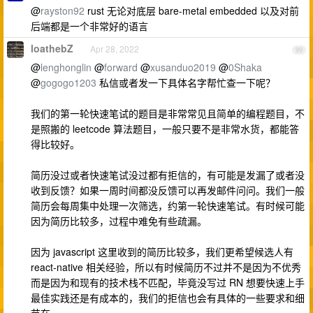
@
rayston92
rust 无论对底层 bare-metal embedded 以及对前
后端都是一个非常好的语言
loathebZ
Apr 28, 2022
99
@
lenghonglin
@
forward
@
xusanduo2019
@
0Shaka
@
gogogo1203
私信或者发一下具体名字帮忙查一下呢？
我们的第一轮快速笔试的题目是非常常见且简单的编程题目，不
是照搬的 leetcode 算法题目，一般只要不是非常水货，都能答
得比较好。
简历没过或者快速笔试没过都有拒信的，有可能是发漏了或者没
收到反馈？如果一周时间都没反馈可以再发邮件问问。我们一般
简历会每周集中处理一次筛选，约第一轮快速笔试。有时候可能
因为简历比较多，过程中难免有些疏漏。
因为 javascript 这里收到的简历比较多，我们更希望候选人有
react-native 相关经验，所以有时候简历不过并不是因为不优秀
而是因为和现有的技术栈不匹配，毕竟没写过 RN 想要快速上手
最佳实践还是有成本的，我们的拒信也会有具体的一些要求和细