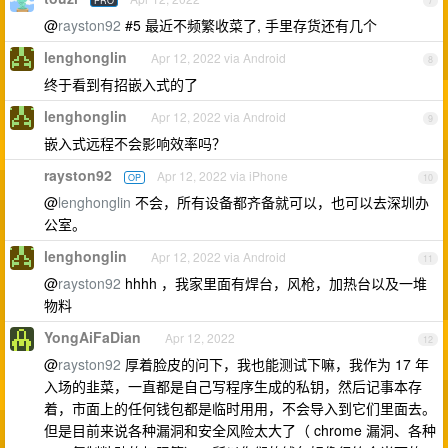
PRO
7
@
rayston92
#5 最近不频繁收菜了, 手里存货还有几个
lenghonglin
Apr 12, 2022 via Android
8
终于看到有招嵌入式的了
lenghonglin
Apr 12, 2022 via Android
9
嵌入式远程不会影响效率吗？
rayston92
Apr 12, 2022 via iPhone
OP
10
@
lenghonglin
不会，所有设备都齐备就可以，也可以去深圳办
公室。
lenghonglin
Apr 12, 2022 via Android
11
@
rayston92
hhhh ，我家里面有焊台，风枪，加热台以及一堆
物料
YongAiFaDian
Apr 12, 2022
12
@
rayston92
厚着脸皮的问下，我也能测试下嘛，我作为 17 年
入场的韭菜，一直都是自己写程序生成的私钥，然后记事本存
着，市面上的任何钱包都是临时用用，不会导入到它们里面去。
但是目前来说各种漏洞和安全风险太大了（ chrome 漏洞、各种