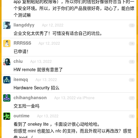
app 复制粘贴的权限等），所以你们的钱包好像很符合当下的一
个安全环境。所以，对于你们的产品我很好奇，动心了，能白嫖
个测试嘛
liangddyy
Apr 12, 2022
13
企业文化太优秀了！可惜没有适合自己的坑位。
RRRSSS
Apr 12, 2022
14
已申请！
chiu
Apr 13, 2022
15
HW remote 就很有意思了
itemqq
Apr 13, 2022
16
Hardware Security 招么
chihanghanson
Apr 13, 2022 via iPhone
17
交五险一金吗
outtime
Apr 13, 2022
18
看到了 onekey lite ，卡面设计很心动哈哈哈。
但感觉 mini 也能加入 nfc 的支持，而且外观可以再改改？感觉
像 ipod （