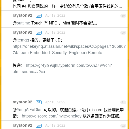
也同 #4 和官网说的一样，身边没有几个敢 /会用硬件钱包的...
rayston92
Apr 13, 2022
OP
19
@
outtime
Touch 有 NFC ，Mini 暂时不会变动。
rayston92
Apr 13, 2022
OP
20
@
itemqq
招的，更新了 JD：
https://onekeyhq.atlassian.net/wiki/spaces/OC/pages/1305807
74/Lead+Embedded+Security+Engineer+Remote
投递：
https://gr4yl99ujhl.typeform.com/to/XhZ4wVcn?
utm_source=v2ex
rayston92
Apr 13, 2022
OP
21
@
YongAiFaDian
可以的，欢迎白嫖，请到 discord 找管理员申
请：
https://discord.com/invite/onekey
以这条回复作为证据。
rayston92
Apr 13, 2022
OP
22