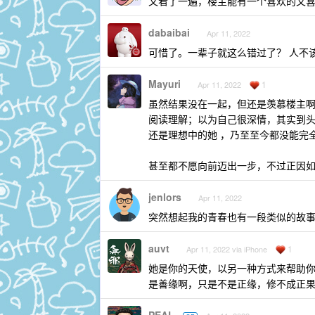
又看了一遍，楼主能有一个喜欢的又喜
dabaibai
Apr 11, 2022
可惜了。一辈子就这么错过了？ 人不
Mayuri
1
Apr 11, 2022
虽然结果没在一起，但还是羡慕楼主
阅读理解；以为自己很深情，其实到
还是理想中的她 ，乃至至今都没能完
甚至都不愿向前迈出一步，不过正因
jenlors
Apr 11, 2022
突然想起我的青春也有一段类似的故
auvt
1
Apr 11, 2022 via iPhone
她是你的天使，以另一种方式来帮助
是善缘啊，只是不是正缘，修不成正
PEAL