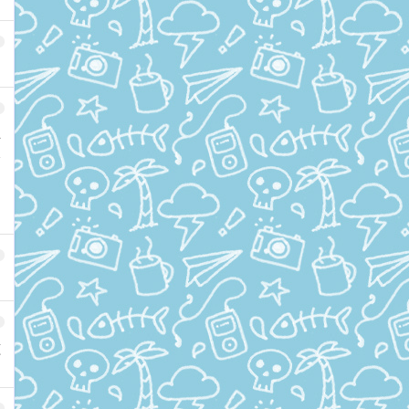
尽
实
这