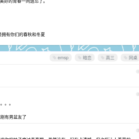
美好的青春一同遗忘了。
经拥有你们的春秋和冬夏
emsp
暗恋
高三
同桌
1
2
了。。。
她刚有男盆友了
3