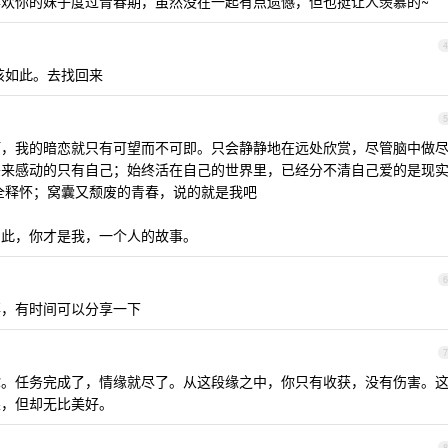
欢你的妹子度过青春期，虽然没在一起有点遗憾，但也挺让人羡慕的~
4
该如此。去找回来
5
啊，我的暗恋就只有可望而不可即。只会静静地在远处欣赏，尽管脑中做
头来感动的只有自己；始终活在自己的世界里，已经分不清自己爱的是现
全释怀；窝囊又颓废的青春，说的就是我吧
如此，你才是我，一个人的故事。
6
事，有时间可以分享一下
7
你。任务完成了，情缘就尽了。从这段缘之中，你只有收获，没有伤害。
果，但却无比美好。
8