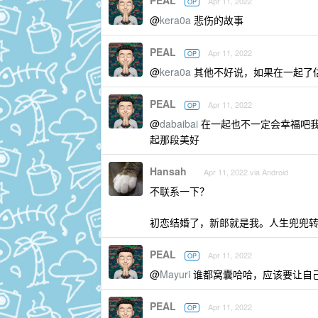
Apr 11, 2022
OP
@
kera0a
悲伤的故事
PEAL
Apr 11, 2022
OP
@
kera0a
其他不好说，如果在一起了
PEAL
Apr 11, 2022
OP
@
dabaibai
在一起也不一定会幸福吧
起那段美好
Hansah
Apr 11, 2022 via Android
不联系一下？
初恋结婚了，新郎就是我。人生兜兜
PEAL
Apr 11, 2022
OP
@
Mayuri
谁都窝囊哈哈，应该要让自
PEAL
Apr 11, 2022
OP