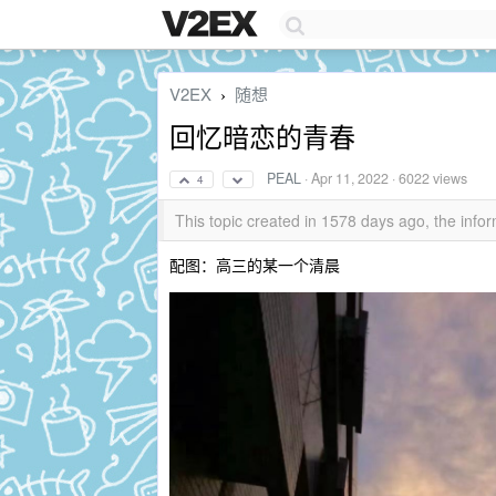
V2EX
随想
›
回忆暗恋的青春
PEAL
·
Apr 11, 2022
· 6022 views
4
This topic created in 1578 days ago, the in
配图：高三的某一个清晨