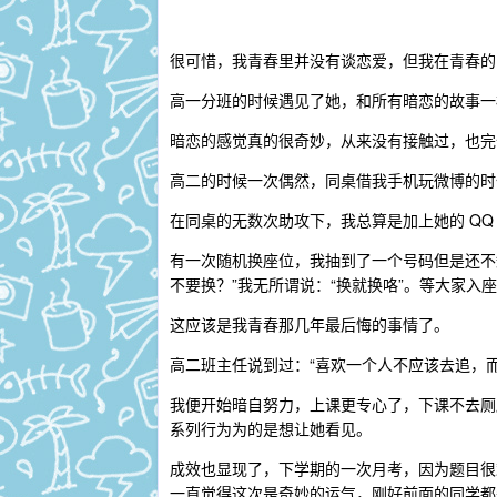
很可惜，我青春里并没有谈恋爱，但我在青春的
高一分班的时候遇见了她，和所有暗恋的故事一
暗恋的感觉真的很奇妙，从来没有接触过，也完
高二的时候一次偶然，同桌借我手机玩微博的时
在同桌的无数次助攻下，我总算是加上她的 Q
有一次随机换座位，我抽到了一个号码但是还不
不要换？”我无所谓说：“换就换咯”。等大家入
这应该是我青春那几年最后悔的事情了。
高二班主任说到过：“喜欢一个人不应该去追，
我便开始暗自努力，上课更专心了，下课不去厕
系列行为为的是想让她看见。
成效也显现了，下学期的一次月考，因为题目很
一直觉得这次是奇妙的运气，刚好前面的同学都