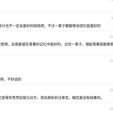
9
估计也不一定会是好的结局吧，不过一辈子都能够去回忆挺美好的
10
我觉得，反倒是留在青春的记忆中挺好的，记住一辈子，想起青春就能够
11
转转，不好说的
12
己变得优秀然后吸引对方，双向奔赴好过单恋，暗恋是没有结果的。
13