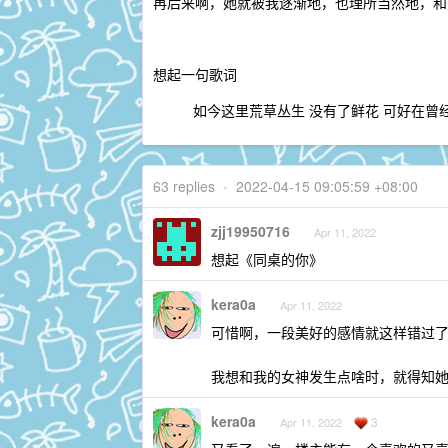
再后来啊，她就被我逐渐地，也理所当然地，和
想起一句歌词
如今这里荒草丛生 没有了鲜花 可好在曾
63 replies
•
2022-04-15 09:05:59 +08:00
zjj19950716
Apr 11, 2022
想起《同桌的你》
kera0a
Apr 11, 2022
可惜啊，一段美好的感情就这样错过
我想和我的女神发生点啥时，就得知
kera0a
3
Apr 11, 2022