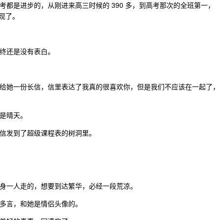
都是进步的，从刚进来高三时候的 390 多，到高考那次的全班第一，
实现了。
终还是没有表白。
给她一份长信，信里表达了我真的很喜欢你，但是我们不应该在一起了，
是晴天。
信发到了超级课程表的树洞里。
身一人走的，想要到达繁华，必经一段荒凉。
多言，和她是情侣头像的。