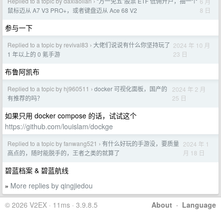
Replied to a topic by daxiaolian
“万一免五”股票 ETF 低佣开户，抽一个
6 月
›
8 日
鼠标迈从 A7 V3 PRO+，或者键盘迈从 Ace 68 V2
参与一下
Replied to a topic by revival83
大佬们说说有什么你坚持玩了
2024 年 10 月
›
23 日
1 年以上的 0 氪手游
布鲁阿凯布
Replied to a topic by hj960511
docker 可视化面板，国产的
2024 年 2 月
›
25 日
有推荐的吗？
如果只用 docker compose 的话，试试这个
https://github.com/louislam/dockge
Replied to a topic by fanwang521
有什么好玩的手游没，要质量
2024 年 1
›
月 18 日
高点的，随时能脱手的，王者之类的就算了
碧蓝档案 & 碧蓝航线
More replies by qingjiedou
»
© 2026 V2EX · 11ms · 3.9.8.5
About
·
Language