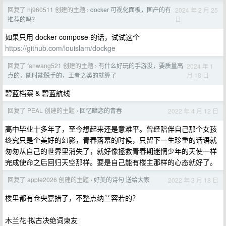
回复了 hj960511 创建的主题
docker 可视化面板，国产的有
2024 年 2 月 25
›
日
推荐的吗？
如果只用 docker compose 的话，试试这个
https://github.com/louislam/dockge
回复了 fanwang521 创建的主题
有什么好玩的手游没，要质量高
2024 年 1
›
月 18 日
点的，随时能脱手的，王者之类的就算了
碧蓝档案 & 碧蓝航线
回复了 PEAL 创建的主题
回忆暗恋的青春
2022 年 4 月 12 日
›
高中毕业十多年了，至今想起来还是意难平。曾经陪伴自己那个女孩
终究只是个美好的幻影，青春落幕的时候，只留下一生珍重的话语就
匆匆从自己的世界里消失了，就好像拯救青春期迷惘少年的天使一样
完成使命之后回归天空那样。要是自己能有楼主那样的心态就好了。
回复了 apple2026 创建的主题
好美的诗句 送给大家
2022 年 3 月 18 日
›
楼里都有仓央嘉措了，不整点纳兰容若的？
木兰花·拟古决绝词柬友