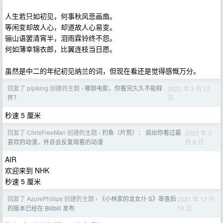
人生若只如初见，何事秋风悲画扇。
等闲变却故人心，却道故人心易变。
骊山语罢清宵半，泪雨霖铃终不怨。
何如薄幸锦衣郎，比翼连枝当日愿。
虽然是中二的年纪初见纳兰的词，但现在看还是觉得感慨万分。
回复了 pipiking 创建的主题
哪部电影，你看完久久不能释
2022 年 3 月 12
›
日
怀？
秒速 5 厘米
回复了 ChrisFreeMan 创建的主题
钓鱼（片荒）： 说出你看过最
2022 年 3
›
月 8 日
喜欢的动漫，并且会反复观看的动漫
AIR
欢迎来到 NHK
秒速 5 厘米
回复了 AzurePhillips 创建的主题
《小林家的龙女仆 S》审查后
2021 年 12 月
›
19 日
的版本已经在 Bilibili 发布