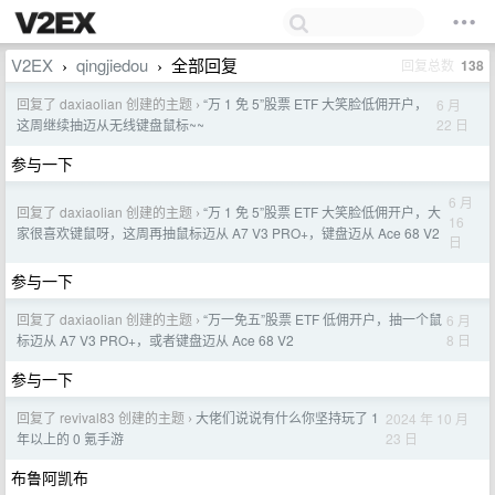
V2EX
qingjiedou
全部回复
回复总数
138
›
›
回复了 daxiaolian 创建的主题
“万 1 免 5”股票 ETF 大笑脸低佣开户，
6 月
›
22 日
这周继续抽迈从无线键盘鼠标~~
参与一下
6 月
回复了 daxiaolian 创建的主题
“万 1 免 5”股票 ETF 大笑脸低佣开户，大
›
16
家很喜欢键鼠呀，这周再抽鼠标迈从 A7 V3 PRO+，键盘迈从 Ace 68 V2
日
参与一下
回复了 daxiaolian 创建的主题
“万一免五”股票 ETF 低佣开户，抽一个鼠
6 月
›
8 日
标迈从 A7 V3 PRO+，或者键盘迈从 Ace 68 V2
参与一下
回复了 revival83 创建的主题
大佬们说说有什么你坚持玩了 1
2024 年 10 月
›
23 日
年以上的 0 氪手游
布鲁阿凯布