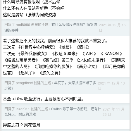
什么叫导演剪辑版啊（战术后仰
什么还有人在屑站看新番（不会吧
这就是屑站（张维为同款姿势
回复了 root8080 创建的主题
有什么致郁片推荐吗？痛哭流
2021 年 12 月 16
›
日
涕的那种
看了这些还不哭的找我，前面很多人推荐的我就不重复了。
三次元 《在世界中心呼唤爱》《龙樱》 《情书》
二次元 《最终兵器彼女》 《秒速 5 厘米》 《 AIR 》 《 KANON 》
《结城友奈是勇者》 《赛马娘》第二季 《少女终末旅行》 《知晓天
空之蓝的人啊》 《我想吃掉你的胰脏》 《高分少女》 《四月是你的
谎言》 《起风了》 《悠久之翼》
回复了 pengdirect 创建的主题
年底了，大家从股市赚了多
2021 年 12 月 13
›
日
少钱？
基金 +10% 收益还行，主要是省心不用盯盘。
回复了 lazer911 创建的主题
Switch 除了第一方游戏，还有什
2021 年 11 月
›
26 日
么好玩，耐玩的游戏
异度之刃 2 风花雪月