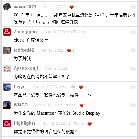
eason1874
Apr 11, 2022
1
14
2013 年 11 月。。。那年安卓机主流还是 2+16 ，半年后老罗才
发布锤子 T1 。。。时间过得真快
Zhengqing
Apr 11, 2022 via iPhone
15
block 了 废话文学
redford42
Apr 12, 2022
1
16
为了赚钱
Ayanokouji
Apr 12, 2022
17
为啥现在的网站不兼容 ie6 了
thyyn
Apr 12, 2022 via Android
1
18
产品除了受制于软件也受制于硬件……～
WMCD
Apr 12, 2022 via iPhone
1
19
为什么我的 Macintosh 不能连 Studio Display
Highlights
Apr 12, 2022 via iPhone
1
20
你觉不觉得你的语言组织的很尬？