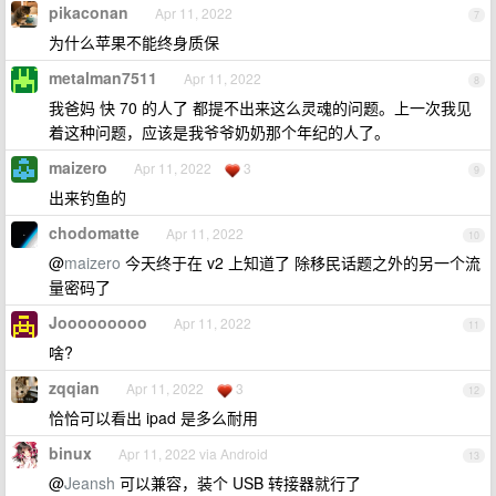
pikaconan
Apr 11, 2022
7
为什么苹果不能终身质保
metalman7511
Apr 11, 2022
8
我爸妈 快 70 的人了 都提不出来这么灵魂的问题。上一次我见
着这种问题，应该是我爷爷奶奶那个年纪的人了。
maizero
Apr 11, 2022
3
9
出来钓鱼的
chodomatte
Apr 11, 2022
10
@
maizero
今天终于在 v2 上知道了 除移民话题之外的另一个流
量密码了
Jooooooooo
Apr 11, 2022
11
啥?
zqqian
Apr 11, 2022
3
12
恰恰可以看出 ipad 是多么耐用
binux
Apr 11, 2022 via Android
13
@
Jeansh
可以兼容，装个 USB 转接器就行了