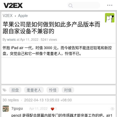
V2EX
Apple
›
苹果公司是如何做到如此多产品版本而
跟自家设备不兼容的
By
wisetc
at Apr 11, 2022 · 5241 views
怀抱 iPad air 一代，时值 3000 元，而今被告知不能连旧铅笔和新控
盘，突觉自己和它一样像个耄耋老人，怜惜不已。
控盘
耄耋老人
怜惜
时值
30 replies
•
2022-04-13 13:05:03 +08:00
7gugu
Apr 11, 2022
1
1
pencil 是得配合屏幕内部专门的传感器才能完美工作的吧，air1