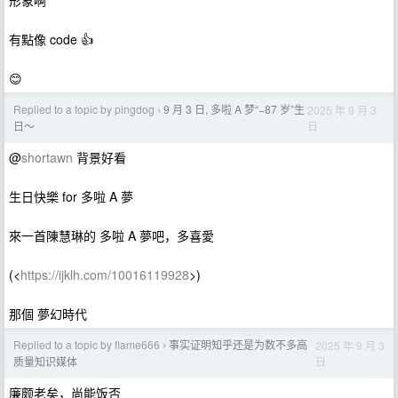
形象啊
有點像 code 👍
😊
Replied to a topic by pingdog
9 月 3 日, 多啦 A 梦“−87 岁”生
2025 年 9 月 3
›
日
日～
@
shortawn
背景好看
生日快樂 for 多啦 A 夢
來一首陳慧琳的 多啦 A 夢吧，多喜愛
(<
https://ijklh.com/10016119928
>)
那個 夢幻時代
Replied to a topic by flame666
事实证明知乎还是为数不多高
2025 年 9 月 3
›
日
质量知识媒体
廉颇老矣，尚能饭否