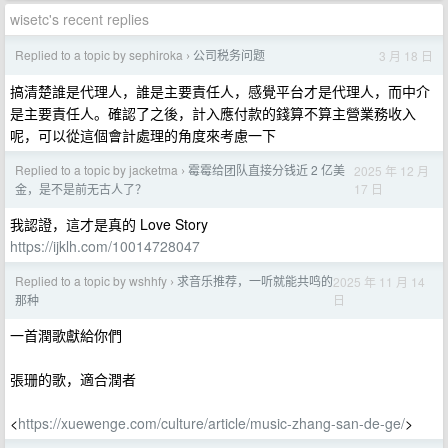
wisetc's recent replies
Replied to a topic by sephiroka
公司税务问题
3 月 18 日
›
搞清楚誰是代理人，誰是主要責任人，感覺平台才是代理人，而中介
是主要責任人。確認了之後，計入應付款的錢算不算主營業務收入
呢，可以從這個會計處理的角度來考慮一下
Replied to a topic by jacketma
霉霉给团队直接分钱近 2 亿美
2025 年 12 月
›
17 日
金，是不是前无古人了？
我認證，這才是真的 Love Story
https://ijklh.com/10014728047
Replied to a topic by wshhfy
求音乐推荐，一听就能共鸣的
2025 年 11 月 14
›
日
那种
一首潤歌獻給你們
張珊的歌，適合潤者
<
https://xuewenge.com/culture/article/music-zhang-san-de-ge/
>