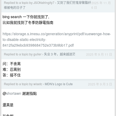
Replied to a topic by JSONstringify7
又到了我们穷鬼穿聚酯纤
2025 年 11 月
›
6 日
维被电的日子了
bing search 一下你就找到了,
比如我就找到了冬季防靜電指南
https://storage.s.imesu.co/generation/anyprint/pdf/xuewenge-how-
to-disable-static-electricity-
8412fa29ebcb9398684752e373b9bb17.pdf
Replied to a topic by guller
失业 3 年，越来越迷茫
2025 年 9 月 11 日
›
问：不舍离
难：忍离别
答：接不住
Replied to a topic by wisetc
MDN's Logo is Cute
2025 年 9 月 3 日
›
@
shortawn
謝謝指點
還真是