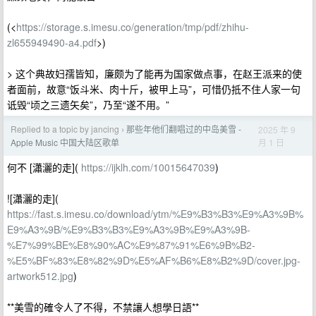
(<
https://storage.s.imesu.co/generation/tmp/pdf/zhihu-
zl655949490-a4.pdf
>)
> 这个典故妇孺皆知，廉颇为了能再为国家做点事，在赵王派来的使
者面前，故意“饭斗米、肉十斤，被甲上马”，可惜仍抵不住人家一句
诋毁“顷之三遗矢矣”，乃至“遂不用。”
Replied to a topic by jancing
那些年他们翻唱过的中岛美雪 -
2025 年 9
›
月 1 日
Apple Music 中国大陆区歌单
何不 [瀟灑的走](
https://ijklh.com/10015647039
)
![瀟灑的走](
https://fast.s.imesu.co/download/ytm/%E9%B3%B3%E9%A3%9B%
E9%A3%9B/%E9%B3%B3%E9%A3%9B%E9%A3%9B-
%E7%99%BE%E8%90%AC%E9%87%91%E6%9B%B2-
%E5%BF%83%E8%82%9D%E5%AF%B6%E8%B2%9D/cover.jpg-
artwork512.jpg
)
**美雪的確令人了不得，不禁讓人想學日語**