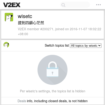
wisetc
拔劍四顧心茫然
V2EX member #200271, joined on 2016-11-07 18:02:22
+08:00
Switch topics list
Per wisetc's settings, the topics list is hidden
Deals
info, including closed deals, is not hidden