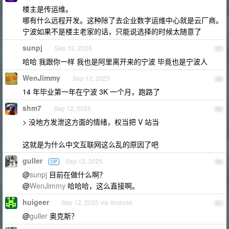
楼主是传运维。
哪有什么远程开发。这种除了去企业数字运维中心就是云厂商。
宁波如果不是楼主老家的话，只能说选择的时候太随意了
sunpj
Sep 12, 2025
57
哈哈 我跟你一样 我也是阿里离开来的宁波 毕竟也是宁波人
WenJimmy
Sep 12, 2025
58
14 年毕业第一年在宁波 3K 一个月，跑路了
shm7
Sep 12, 2025
59
> 没地方发泄这方面的情绪，权当把 V 站当
这就是为什么中文互联网这么乱的原因了吧
guller
Sep 12, 2025
OP
60
@
sunpj
目前在做什么啊？
@
WenJimmy
哈哈哈，这么直接啊。
huigeer
Sep 12, 2025 via Android
61
@
guller
奥克斯？