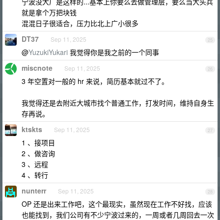
宁波没大厂是这样的...基本上你要么去做管理层，要么当大头兵
就是拿个万把块钱
混混日子很适合，压力比北上广小很多
DT37
Sep 11, 2025
25
@
YuzukiYukari
我觉得你是我之前的一个同事
miscnote
Sep 11, 2025
26
3 年空置对一般的 hr 来说，简历基本就过不了。
我觉得还是去附近大城市找个普通工作，打发时间，维持自身生
存再说。
ktskts
Sep 11, 2025
27
1 、接项目
2 、做咨询
3 、远程
4 、转行
nunterr
Sep 11, 2025
28
OP 还是出来工作吧，这个最现实，虽然现在工作不好找，应该
也能找到，我们公司有不少宁波过来的，一周或者几周回去一次