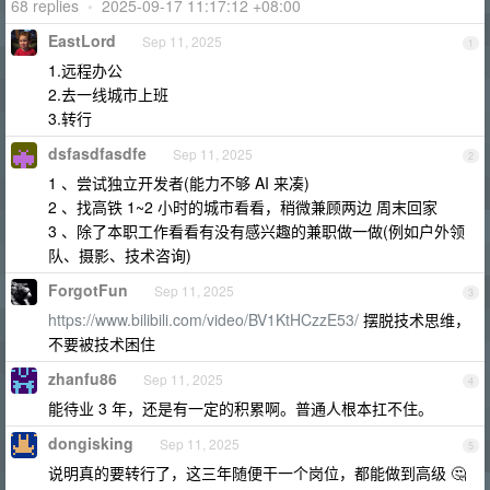
68 replies
•
2025-09-17 11:17:12 +08:00
EastLord
Sep 11, 2025
1
1.远程办公
2.去一线城市上班
3.转行
dsfasdfasdfe
Sep 11, 2025
2
1 、尝试独立开发者(能力不够 AI 来凑)
2 、找高铁 1~2 小时的城市看看，稍微兼顾两边 周末回家
3 、除了本职工作看看有没有感兴趣的兼职做一做(例如户外领
队、摄影、技术咨询)
ForgotFun
Sep 11, 2025
3
https://www.bilibili.com/video/BV1KtHCzzE53/
摆脱技术思维，
不要被技术困住
zhanfu86
Sep 11, 2025
4
能待业 3 年，还是有一定的积累啊。普通人根本扛不住。
dongisking
Sep 11, 2025
5
说明真的要转行了，这三年随便干一个岗位，都能做到高级 🤔