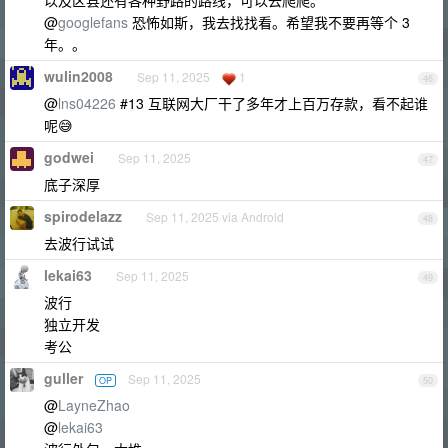
以及区县还有各种野路的路线，可以去爬爬。
@
googlefans
恐怖如斯，我去找找看。希望我不要再等个 3
年。。
wulin2008
Sep 11, 2025
1
46
@
lns04226
#13 互联网大厂干了多年才上百万存款，看不起谁
呢😅
godwei
Sep 11, 2025
47
底子深厚
spirodelazz
Sep 11, 2025 via Android
48
去波行试试
lekai63
Sep 11, 2025
49
波行
独立开发
考公
guller
Sep 11, 2025
OP
50
@
LayneZhao
@
lekai63