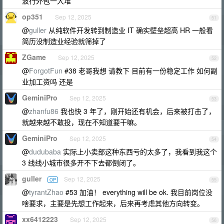
波行外包一大堆
op351
Sep 12, 2025
51
@
guller
从纯软件开发转到制造业 IT 确实壁垒超高 HR 一般看
简历没制造业经验就筛掉了
ZGame
Sep 12, 2025
52
@
ForgotFun
#38 老哥我想 请教下 目前有一份稳定工作 如何副
业加工资吗 还是
GeminiPro
Sep 12, 2025
53
@
zhanfu86
我也快 3 年了，刚开始还有机会，后来被打击了，
就越来越不敢投，现在不知道要干嘛。
GeminiPro
Sep 12, 2025
54
@
dudubaba
实际上小卖部这种东西亏的太多了，我看到我这个
3 线线小城市很多开不下去都倒闭了。
guller
Sep 12, 2025
OP
55
@
tyrantZhao
#53 加油！ everything will be ok. 我目前岗位没
啥要求，主要是先想工作起来，后来再考虑其他方向转变。
xx6412223
Sep 12, 2025
56