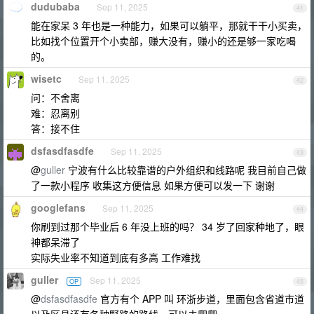
dudubaba
Sep 11, 2025
41
能在家呆 3 年也是一种能力，如果可以躺平，那就干干小买卖，
比如找个位置开个小卖部，赚大没有，赚小的还是够一家吃喝
的。
wisetc
Sep 11, 2025
42
问：不舍离
难：忍离别
答：接不住
dsfasdfasdfe
Sep 11, 2025
43
@
guller
宁波有什么比较靠谱的户外组织和线路呢 我目前自己做
了一款小程序 收集这方便信息 如果方便可以发一下 谢谢
googlefans
Sep 11, 2025
44
你刷到过那个毕业后 6 年没上班的吗？ 34 岁了回家种地了，眼
神都呆滞了
实际失业率不知道到底有多高 工作难找
guller
Sep 11, 2025
OP
45
@
dsfasdfasdfe
官方有个 APP 叫 环浙步道，里面包含省道市道