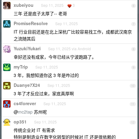
xubeiyou
Sep 11, 2025
3
6
三年 还是底子太厚了-- 老哥
PromiseResolve
Sep 11, 2025
7
IT 行业目前还是在北上深杭广比较容易找工作，成都武汉南京
之流随其后
YuzukiYukari
Sep 11, 2025 via Android
8
幸好还没有成家，今年已经从宁波跑路了。
myTrip
Sep 11, 2025
9
3 年，我想知道你这 3 年是咋过的
Duanye7X24
Sep 11, 2025
10
3 年了才反应过来，家底真厚啊
cs4forever
Sep 11, 2025
11
@
mc2tap
苏州呢
op351
Sep 11, 2025
12
传统企业对 IT 有需求
特别是制造业在数字化转型的时候对 IT 还是很依赖的