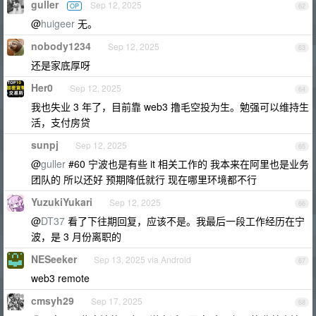
guller
Sep 12, 2025
OP
62
@
huigeer
无。
nobody1234
Sep 12, 2025
63
还是家底厚呀
Her0
Sep 12, 2025
64
我也失业 3 年了，目前靠 web3 撸毛空投为生。勉强可以维持生
活，支付房贷
sunpj
Sep 12, 2025
65
@
guller
#60 宁波也是有些 it 相关工作的 我本来在阿里也是业务
团队的 所以还好 预期降低就行 现在哪里环境都不行
YuzukiYukari
Sep 12, 2025
66
@
DT37
看了下往期回复，应该不是。我最后一段工作经历在宁
波，是 3 月份离职的
NESeeker
Sep 13, 2025 via Android
67
web3 remote
cmsyh29
Sep 17, 2025
68