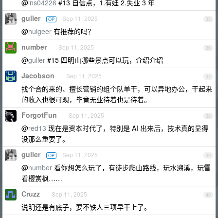
@
lns04226
#13 自信点，1.有娃 2.失业 3 年
guller
Sep 11, 2025
OP
35
@
huigeer
有推荐的吗？
number
Sep 11, 2025
36
@
guller
#15 四明山哪些景点可以玩，介绍介绍
Jacobson
Sep 11, 2025
37
找个合的来的、擅长营销的组个队单干，可以异地办公，干起来
的收入也很可观，毕竟无业待着也是待着。
ForgotFun
Sep 11, 2025
38
@
red13
现在是资本时代了，特别是 AI 出来后，技术真的显得
没那么重要了。
guller
Sep 11, 2025
OP
39
@
number
看你想怎么玩了，有徒步爬山路线，玩水溯溪，玩雪
看樱赏枫……
Cruzz
Sep 11, 2025
40
说明还是有底子，要不铁人三项早干上了。