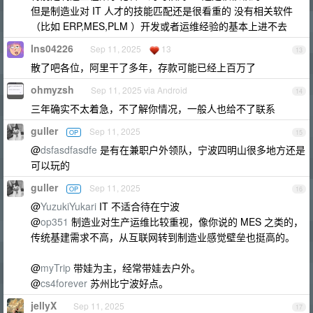
但是制造业对 IT 人才的技能匹配还是很看重的 没有相关软件
（比如 ERP,MES,PLM ）开发或者运维经验的基本上进不去
lns04226
Sep 11, 2025
13
13
散了吧各位，阿里干了多年，存款可能已经上百万了
ohmyzsh
Sep 11, 2025 via Android
14
三年确实不太着急，不了解你情况，一般人也给不了联系
guller
Sep 11, 2025
OP
15
@
dsfasdfasdfe
是有在兼职户外领队，宁波四明山很多地方还是
可以玩的
guller
Sep 11, 2025
OP
16
@
YuzukiYukari
IT 不适合待在宁波
@
op351
制造业对生产运维比较重视，像你说的 MES 之类的，
传统基建需求不高，从互联网转到制造业感觉壁垒也挺高的。
@
myTrip
带娃为主，经常带娃去户外。
@
cs4forever
苏州比宁波好点。
jellyX
Sep 11, 2025
17