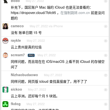
Bodo
May 27, 2022
3
补充下，国区账户 Mac 端的 iCloud 也是无法查看的：
https://dropover.cloud/7bfc95 ，
在强制跳转.com.cn
前是没问
题的
cameco
May 27, 2022 via iPhone
4
没有 账单日期 15 号
raykle
May 27, 2022
5
云上贵州是真的垃圾
scream7
May 27, 2022
PRO
6
同样问题，而且现在在 iOS/macOS 上看不到 iCloud 的存储空
间了
Nizhaobudaowo
May 27, 2022
7
同样问题，网页版 icloud 查找直接废了，用不了了
sickoo
May 27, 2022
8
云上非洲。还好每个月 5 块钱。
fkdog
May 27, 2022
9