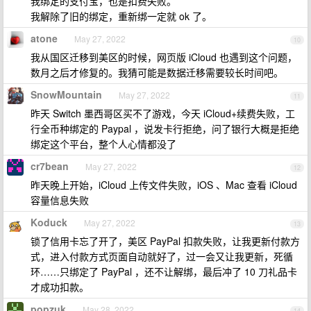
我绑定的支付宝，也是扣费失败。
我解除了旧的绑定，重新绑一定就 ok 了。
atone
May 27, 2022
10
我从国区迁移到美区的时候，网页版 iCloud 也遇到这个问题，
数月之后才修复的。我猜可能是数据迁移需要较长时间吧。
SnowMountain
May 27, 2022
11
昨天 Switch 墨西哥区买不了游戏，今天 iCloud+续费失败，工
行全币种绑定的 Paypal ，说发卡行拒绝，问了银行大概是拒绝
绑定这个平台，整个人心情都没了
cr7bean
May 27, 2022
12
昨天晚上开始，iCloud 上传文件失败，iOS 、Mac 查看 iCloud
容量信息失败
Koduck
May 27, 2022
13
锁了信用卡忘了开了，美区 PayPal 扣款失败，让我更新付款方
式，进入付款方式页面自动就好了，过一会又让我更新，死循
环……只绑定了 PayPal ，还不让解绑，最后冲了 10 刀礼品卡
才成功扣款。
popzuk
May 28, 2022
14