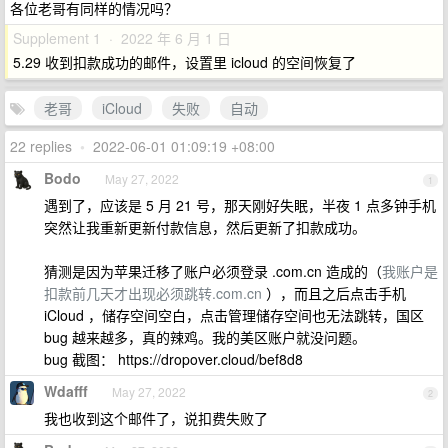
各位老哥有同样的情况吗？
Supplement 1 · 2022 年 6 月 1 日
5.29 收到扣款成功的邮件，设置里 icloud 的空间恢复了
老哥
iCloud
失败
自动
22 replies
•
2022-06-01 01:09:19 +08:00
Bodo
May 27, 2022
1
遇到了，应该是 5 月 21 号，那天刚好失眠，半夜 1 点多钟手机
突然让我重新更新付款信息，然后更新了扣款成功。
猜测是因为苹果迁移了账户必须登录 .com.cn 造成的（
我账户是
扣款前几天才出现必须跳转.com.cn
），而且之后点击手机
iCloud ，储存空间空白，点击管理储存空间也无法跳转，国区
bug 越来越多，真的辣鸡。我的美区账户就没问题。
bug 截图： https://dropover.cloud/bef8d8
Wdafff
May 27, 2022
2
我也收到这个邮件了，说扣费失败了