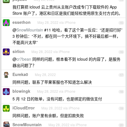
我打算把 icloud 云上贵州从主账户改成专门下载软件的 App
Store 账户了，港区和日区是我们能轻松使用原生支付方式的。
essethon
May 28, 2022 via iPhone
15
@
SnowMountain
#11 哈哈，看了这个第一反应：“还是招行好”
3 秒钟后：“不对，都在同一个大环境下，搞不好最后都一样，
不能高兴太早”
sirlion
May 28, 2022 via iPhone
16
@
cr7bean
同样的问题，根本看不到 icloud 的内容了，是服务
器出问题了？
Eureka0
May 28, 2022
17
同样问题，联系了苹果客服也不知道怎么解决
blowingk
May 28, 2022 via iPhone
18
5 月 12 日的账单，没有问题，也是绑定的微信支付
iCloudError
May 28, 2022 via iPhone
19
同样问题，账户里有余额，但是扣款失败
SnowMountain
May 28, 2022 via iPhone
20