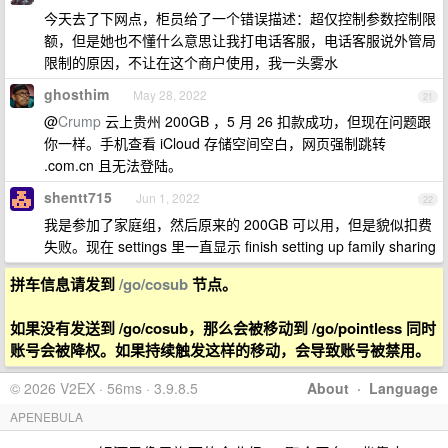
今天去了下网点，柜员给了一个错误描述：超仅控制参数控制限
额，但是她也不懂什么意思让我打电话客服，电话客服说外管局
限制的原因，不让在这个商户使用，我一头雾水
ghosthim
May 28, 2022
21
@
Crump
云上贵州 200GB ，5 月 26 扣款成功，但现在问题跟
你一样。手机查看 iCloud 存储空间空白，网页强制跳转
.com.cn 且无法登陆。
shentt715
Jun 1, 2022
22
我是参加了家庭组，然后原来的 200GB 可以用，但是貌似扣费
失败。现在 settings 里一直显示 finish setting up family sharing
拼车信息请发到
/go/cosub
节点。
如果没有发送到 /go/cosub，那么会被移动到 /go/pointless 同时
账号会被降权。如果持续触发这样的移动，会导致账号被禁用。
© 2026 V2EX · 56ms · 3.9.8.5
About
·
Language
APENEBULA