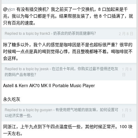
@
yjcn
有没有插交换机？我之前买了一个交换机，8 口加起来是千
兆，我以为每个口都是千兆。结果帮朋友装了，他 8 个口插满了，就
只有百兆的速度。
Replied to a topic by frank3
奶茶店的奶茶到底健康吗？
2 月 8 日
›
除了糖多以外，我个人的感觉是咖啡因是不是也超标很严重？很早的
时候喝一点点是真的喝到觉得心悸，而且整晚都睡不着。喝咖啡就不
会这样。
Replied to a topic by jeesk
在过去十年间，你购买过最不值得还吃灰
1 月 8
›
日
的数码产品有哪些？
Astell & Kern AK70 MK II Portable Music Player
永久吃灰
Replied to a topic by guoyan
有使用燃气地暖的朋友嘛，如何设置可
1 月 5
›
日
以经济实惠一些。
同浙江，上午九点到下午四点温度低一些，其他时候正常开。100 块
一天左右。