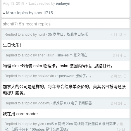
Aug 13, 2019 • Lastly replied by
egdaeyn
More topics by shentt715
»
shentt715's recent replies
Replied to a topic by hurd
35 岁生日，祝我生日快乐
4 月 13 日
›
生日快乐！
Replied to a topic by shenjialun
sim+esim 意义何在
3 月 4 日
›
物理 sim 卡槽装 esim 物理卡，esim 装国内号码。思路打开。
Replied to a topic by naixiaoxin
1password 涨价了。。
2 月 25 日
›
加拿大的公司是这样的。每年都会给账单涨价的。美其名曰抵消通胀
和提升服务。
Replied to a topic by vtoexwj
求推荐 iOS 电子书阅读器
2 月 24 日
›
我在用 core reader
Replied to a topic by yjcn
cat5-e 网线 20m 网线测试仪测试 8 根线都正
2 月
›
15 日
常，但握手只有 100mbps 是什么原因呢？