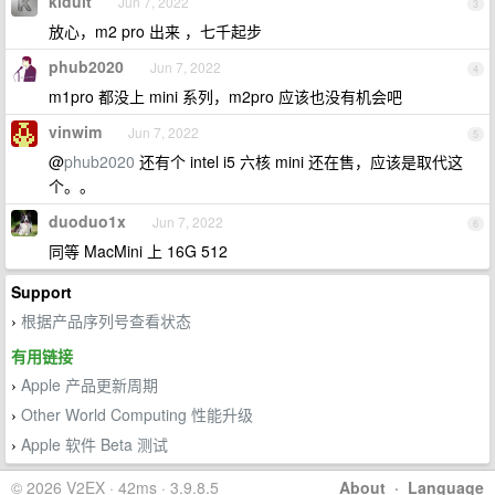
kidult
Jun 7, 2022
3
放心，m2 pro 出来 ，七千起步
phub2020
Jun 7, 2022
4
m1pro 都没上 mini 系列，m2pro 应该也没有机会吧
vinwim
Jun 7, 2022
5
@
phub2020
还有个 intel i5 六核 mini 还在售，应该是取代这
个。。
duoduo1x
Jun 7, 2022
6
同等 MacMini 上 16G 512
Support
根据产品序列号查看状态
›
有用链接
Apple 产品更新周期
›
Other World Computing 性能升级
›
Apple 软件 Beta 测试
›
© 2026 V2EX · 42ms · 3.9.8.5
About
·
Language