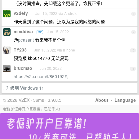
（没时间排查，先卸载这个更新了，恢复正常）
v2defy
Jun 15, 2022 via Android
8
昨天遇到了这个问题，还以为是我的网络的问题
mmddisa
Jun 15, 2022
OP
9
@
peasant
看来我不是个例
TY233
Jun 15, 2022 via iPhone
10
预览版 kb5014770 无法复现
brucmao
Jun 20, 2022
11
https://v2ex.com/t/860192#;
升级到 Windows 11
›
© 2026 V2EX · 36ms · 3.9.8.5
About
·
Language
老倔驴证券开户巨靠谱，已助千人!