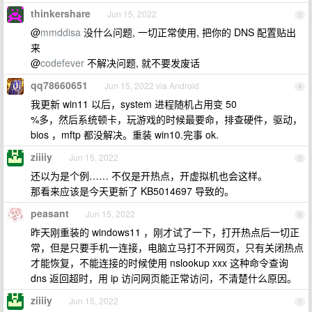
thinkershare
Jun 15, 2022
3
@
mmddisa
没什么问题, 一切正常使用, 把你的 DNS 配置贴出
来
@
codefever
不解决问题, 就不要发废话
qq78660651
Jun 15, 2022 via Android
4
我更新 win11 以后，system 进程随机占用变 50
%多，然后系统顿卡，玩游戏的时候最要命，排查硬件，驱动，
bios ，mftp 都没解决。重装 win10.完事 ok.
ziiiiy
Jun 15, 2022
5
还以为是个例…… 不仅是开热点，开虚拟机也会这样。
那看来应该是今天更新了 KB5014697 导致的。
peasant
Jun 15, 2022
6
昨天刚重装的 windows11 ，刚才试了一下，打开热点后一切正
常，但是只要手机一连接，电脑立马打不开网页，只有关闭热点
才能恢复，不能连接的时候使用 nslookup xxx 这种命令查询
dns 返回超时，用 ip 访问网页能正常访问，不清楚什么原因。
ziiiiy
Jun 15, 2022
7