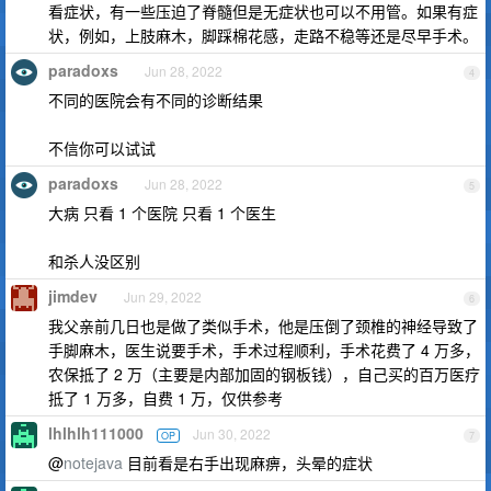
看症状，有一些压迫了脊髓但是无症状也可以不用管。如果有症
状，例如，上肢麻木，脚踩棉花感，走路不稳等还是尽早手术。
paradoxs
Jun 28, 2022
4
不同的医院会有不同的诊断结果
不信你可以试试
paradoxs
Jun 28, 2022
5
大病 只看 1 个医院 只看 1 个医生
和杀人没区别
jimdev
Jun 29, 2022
6
我父亲前几日也是做了类似手术，他是压倒了颈椎的神经导致了
手脚麻木，医生说要手术，手术过程顺利，手术花费了 4 万多，
农保抵了 2 万（主要是内部加固的钢板钱），自己买的百万医疗
抵了 1 万多，自费 1 万，仅供参考
lhlhlh111000
Jun 30, 2022
OP
7
@
notejava
目前看是右手出现麻痹，头晕的症状