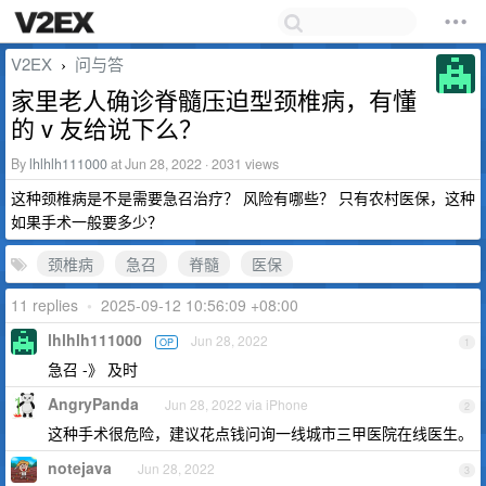
V2EX
问与答
›
家里老人确诊脊髓压迫型颈椎病，有懂
的 v 友给说下么？
By
lhlhlh111000
at Jun 28, 2022 · 2031 views
这种颈椎病是不是需要急召治疗？ 风险有哪些？ 只有农村医保，这种
如果手术一般要多少？
颈椎病
急召
脊髓
医保
11 replies
•
2025-09-12 10:56:09 +08:00
lhlhlh111000
Jun 28, 2022
OP
1
急召 -》 及时
AngryPanda
Jun 28, 2022 via iPhone
2
这种手术很危险，建议花点钱问询一线城市三甲医院在线医生。
notejava
Jun 28, 2022
3