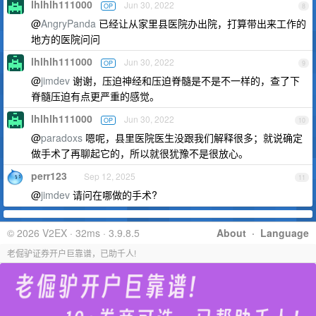
lhlhlh111000
Jun 30, 2022
OP
8
@
AngryPanda
已经让从家里县医院办出院，打算带出来工作的
地方的医院问问
lhlhlh111000
Jun 30, 2022
OP
9
@
jimdev
谢谢，压迫神经和压迫脊髓是不是不一样的，查了下
脊髓压迫有点更严重的感觉。
lhlhlh111000
Jun 30, 2022
OP
10
@
paradoxs
嗯呢，县里医院医生没跟我们解释很多；就说确定
做手术了再聊起它的，所以就很犹豫不是很放心。
perr123
Sep 12, 2025
11
@
jimdev
请问在哪做的手术?
© 2026 V2EX · 32ms · 3.9.8.5
About
·
Language
老倔驴证券开户巨靠谱，已助千人!