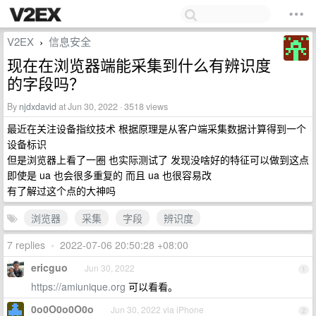
V2EX
信息安全
›
现在在浏览器端能采集到什么有辨识度
的字段吗？
By
njdxdavid
at Jun 30, 2022 · 3518 views
最近在关注设备指纹技术 根据原理是从客户端采集数据计算得到一个
设备标识
但是浏览器上看了一圈 也实际测试了 发现没啥好的特征可以做到这点
即使是 ua 也会很多重复的 而且 ua 也很容易改
有了解过这个点的大神吗
浏览器
采集
字段
辨识度
7 replies
•
2022-07-06 20:50:28 +08:00
ericguo
Jun 30, 2022
1
https://amiunique.org
可以看看。
0o0O0o0O0o
Jun 30, 2022 via iPhone
2