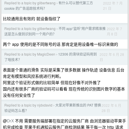
Replied to a topic by gilbertwang
有什么可以替代第三方
2022 年 7 月
›
21 日
cookie 的广告追踪技术吗？
比较通用且有效的 就设备指纹了
Replied to a topic by gilbertwang
不同 app“监听”用户需求精准推
2022 年 7
›
月 8 日
送是怎么做到识别同一个用户的？
两个 app 使用的是不同账号的话 那肯定是用设备唯一标识来做的
Replied to a topic by MagicDeen
12306 的滑块验证码用到
2022 年 6 月 28
›
日
了啥技术？
表面是个普通的滑条 实际是采集了很多数据 操作轨迹 设备信息 后台
肯定有模型和风控系统进行判断。
阿里这个验证形式做的比较简单 但现在好像不对外推了
国内还有很多厂商的验证码可以看看 现在传统的识别图片数字的基本
没有任何安全性了
Replied to a topic by njdxdavid
大家对苹果新推出的 PAT 替换
2022 年 6 月
›
28 日
验证码怎么看？
@
DrX
不用 需要服务端部署在指定的云服务厂商 由浏览器驱动苹果手
机完成检查 苹果手机通知云服务厂商检测结果 等于每一次 http 请求