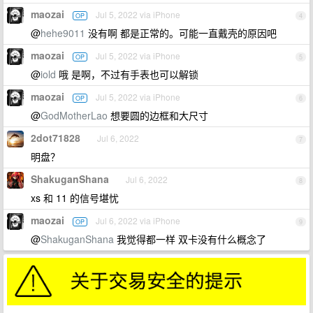
maozai
Jul 5, 2022 via iPhone
OP
4
@
hehe9011
没有啊 都是正常的。可能一直戴壳的原因吧
maozai
Jul 5, 2022 via iPhone
OP
5
@
iold
哦 是啊，不过有手表也可以解锁
maozai
Jul 5, 2022 via iPhone
OP
6
@
GodMotherLao
想要圆的边框和大尺寸
2dot71828
Jul 6, 2022
7
明盘？
ShakuganShana
Jul 6, 2022
8
xs 和 11 的信号堪忧
maozai
Jul 6, 2022 via iPhone
OP
9
@
ShakuganShana
我觉得都一样 双卡没有什么概念了