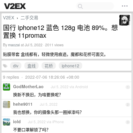
V2EX
二手交易
›
国行 iphone12 蓝色 128g 电池 89%。想
置换 11promax
By
maozai
at Jul 5, 2022 · 2011 views
贴膜带套 盒线都有，轻微使用痕迹。魔都和花桥可面交。
div
盒线
花桥
iphone12
9 replies
•
2022-07-06 18:26:06 +08:00
GodMotherLao
Jul 5, 2022 via Android
1
换新不换旧，为啥要换呢？
hehe9011
Jul 5, 2022
2
我也想换，你的摄像头那一圈掉漆吗？
iold
Jul 5, 2022 via iPhone
3
不要口罩解锁了吗？