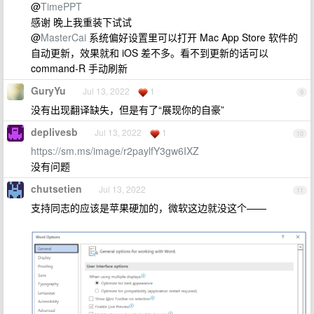
@
TimePPT
感谢 晚上我重装下试试
@
MasterCai
系统偏好设置里可以打开 Mac App Store 软件的
自动更新，效果就和 iOS 差不多。看不到更新的话可以
command-R 手动刷新
GuryYu
Jul 13, 2022
1
9
没有出现翻译缺失，但是有了“展现你的自豪”
deplivesb
Jul 13, 2022
1
10
https://sm.ms/image/r2paylfY3gw6IXZ
没有问题
chutsetien
Jul 13, 2022
11
支持同志的应该是苹果硬加的，微软这边就没这个——