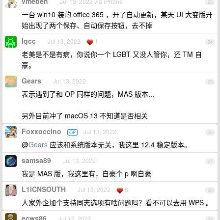
vmebeh
Jul 13, 2022 via iPhone
23
一台 win10 装的 office 365 ，开了自动更新，某天 UI 大变版开
始出现了两个保存、自动保存按钮，去不掉
lqcc
Jul 13, 2022
1
24
老美是不是有病，你说你一个 LGBT 又没人管你，还 TM 自
豪。
Gears
Jul 13, 2022
25
表示遇到了和 OP 同样的问题，MAS 版本...
另外目前冲了 macOS 13 不知道是否相关
Foxxoccino
Jul 13, 2022
OP
26
@
Gears
应该和系统版本无关，我这里 12.4 稳定版本。
samsa89
Jul 13, 2022
27
我是 MAS 版，我这里有，自豪个 p 啊自豪
L1lCNSOUTH
Jul 13, 2022
8
28
人家外企加个支持同志选项有啥问题吗？看不可以去用 WPS 。
ecws86
Jul 13, 2022
29