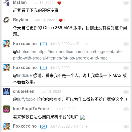
MsHan
Jul 13, 2022
1
12
赶紧看了下我的还好没事
Roykira
Jul 13, 2022
1
13
今天自动更新的 Office 365 MAS 版本，目前还没有看到这个问
题。
Foxxoccino
Jul 13, 2022 via iPhone
OP
14
@
chutsetien
https://insider.office.com/zh-cn/blog/celebrate-
pride-with-special-themes-for-ios-android-and-mac
Foxxoccino
Jul 13, 2022
OP
15
@
findblue
感谢，看来我不是一个人。晚上我重装一下 MAS 版
本看看效果。
chutsetien
Jul 13, 2022
16
@
fluffyfoxxo
哈哈哈哈哈哈，所以为什么微软不给自家搞这个（
lookStupiToForce
Jul 13, 2022
17
看来微软在恶心国内果机平台的用户
Foxxoccino
Jul 13, 2022 via iPhone
OP
18