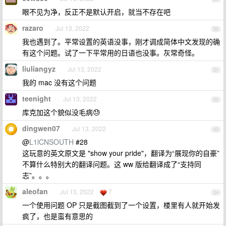
眼不见为净，反正不是默认开启，就当不存在吧
razaro
Jul 13, 2022
30
我也遇到了。平常设置的英语没事，刚才调成简体中文发现的确
有这个问题。试了一下平常用的日语也没事。灰常奇怪。
liuliangyz
Jul 13, 2022
31
我的 mac 没有这个问题
teenight
Jul 13, 2022
32
库克加这个貌似没毛病😓
dingwen07
Jul 13, 2022
33
@
L1lCNSOUTH
#28
这玩意的英文原文是 "show your pride"，翻译为“展现你的自豪”
不算什么特别大的翻译问题。这 ww 版给翻译成了“支持同
志”。。。
aleofan
Jul 13, 2022
7
34
一个使用问题 OP 只是截图截到了一个设置，楼里有人就开始发
疯了，也是蛮有意思的