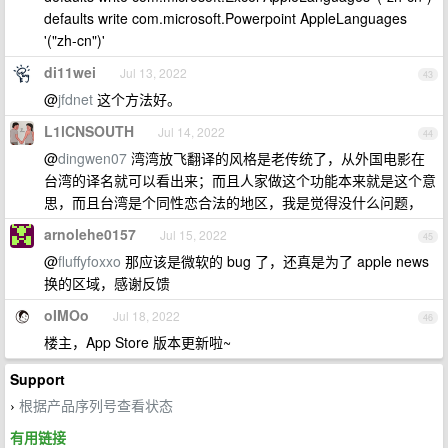
defaults write com.microsoft.Powerpoint AppleLanguages
'("zh-cn")'
di11wei
Jul 13, 2022
43
@
jfdnet
这个方法好。
L1lCNSOUTH
Jul 14, 2022
44
@
dingwen07
湾湾放飞翻译的风格是老传统了，从外国电影在
台湾的译名就可以看出来；而且人家做这个功能本来就是这个意
思，而且台湾是个同性恋合法的地区，我是觉得没什么问题，
arnolehe0157
Jul 15, 2022
45
@
fluffyfoxxo
那应该是微软的 bug 了，还真是为了 apple news
换的区域，感谢反馈
oIMOo
Jul 18, 2022
46
楼主，App Store 版本更新啦~
Support
根据产品序列号查看状态
›
有用链接