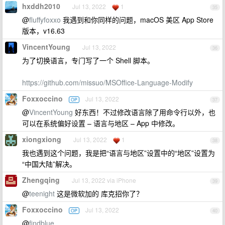
hxddh2010
Jul 13, 2022
1
35
@
fluffyfoxxo
我遇到和你同样的问题，macOS 美区 App Store
版本，v16.63
VincentYoung
Jul 13, 2022
36
为了切换语言，专门写了一个 Shell 脚本。
https://github.com/missuo/MSOffice-Language-Modify
Foxxoccino
Jul 13, 2022
OP
37
@
VincentYoung
好东西！不过修改语言除了用命令行以外，也
可以在系统偏好设置 – 语言与地区 – App 中修改。
xiongxiong
Jul 13, 2022
1
38
我也遇到这个问题，我是把“语言与地区”设置中的“地区”设置为
“中国大陆”解决。
Zhengqing
Jul 13, 2022 via iPhone
39
@
teenight
这是微软加的 库克招你了？
Foxxoccino
Jul 13, 2022
OP
40
@
findblue