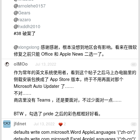
@
arnolehe0157
@
Gears
@
razaro
@
hxddh2010
#38 破案了
@
xiongxiong
感谢感谢，根本没想到地区会有影响。看来在微软
修复之前只能 Office 和 Apple News 二选一了。
oIMOo
Jul 13, 2022
41
作为常年的英文系统使用者，看到这个帖子之后马上办电脑里的
侧载安装包换成了 App Store 版本，终于不用再面对那个
Microsoft Auto Updater 了……
不对……
商店里没有 Teams ，还是要面对，不过少面对一点……
BTW ，勾选了 pride 之后的彩色框框好好看。
jfdnet
Jul 13, 2022
2
42
defaults write com.microsoft.Word AppleLanguages '("zh-cn")'
defaults write com.microsoft.Excel AppleLanguages '("zh-cn")'