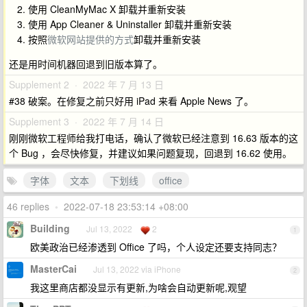
使用 CleanMyMac X 卸载并重新安装
使用 App Cleaner & Uninstaller 卸载并重新安装
按照
微软网站提供的方式
卸载并重新安装
还是用时间机器回退到旧版本算了。
Supplement 2 · 2022 年 7 月 13 日
#38 破案。在修复之前只好用 iPad 来看 Apple News 了。
Supplement 3 · 2022 年 7 月 14 日
刚刚微软工程师给我打电话，确认了微软已经注意到 16.63 版本的这
个 Bug ，会尽快修复，并建议如果问题复现，回退到 16.62 使用。
字体
文本
下划线
office
46 replies
•
2022-07-18 23:53:14 +08:00
Building
Jul 13, 2022
2
1
欧美政治已经渗透到 Office 了吗，个人设定还要支持同志？
MasterCai
Jul 13, 2022 via iPhone
2
我这里商店都没显示有更新,为啥会自动更新呢,观望