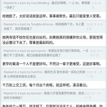
Replied to a topic by CaoJiWuMing
最近好难啊，一上 30，事情都
3 月 20
›
日
一块来了
给她脸了，太好说话就是这样，事事被欺负，最后只能家里人受罪。
Replied to a topic by TangMonkDance
刚结婚两个月，马上要
2025 年 8 月
›
4 日
当爸了，我却想离婚了
她再有钱不给你花也是白扯的，如果她真的很嫌弃你父母，那我觉得
没必要过下去了，尊重是最起码的。
Replied to a topic by wanmyome
老婆这东西只能打顺风局，一点
2025 年 5
›
月 6 日
都打不了逆风局，我已经被逼到家暴的边缘了
更早的看清一个人不是更好吗，不然过一辈子更难受，这是好事啊。
Replied to a topic by DarkFire
婚后生活 我也来说一说自己的故
2025 年 1 月
›
17 日
事 从旁观者视角给点意见
千万别上交工资，每个月出个房租，就这样吧，凑活着过。
Replied to a topic by karlruler
我爸几乎是我噩梦的根源，我该
2025 年 1 月
›
17 日
如何与他相处？
每年给个一两万，就这样了，后面就当没这个人。别被亲情束缚，你