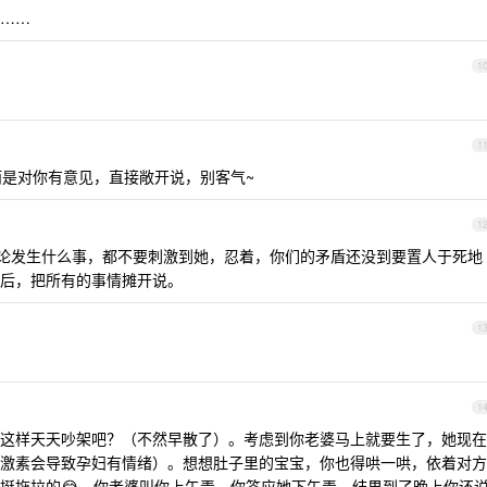
……
1
1
是对你有意见，直接敞开说，别客气~
1
在无论发生什么事，都不要刺激到她，忍着，你们的矛盾还没到要置人于死地
后，把所有的事情摊开说。
1
1
这样天天吵架吧？（不然早散了）。考虑到你老婆马上就要生了，她现在
激素会导致孕妇有情绪）。想想肚子里的宝宝，你也得哄一哄，依着对方
挺拖拉的😂，你老婆叫你上午弄，你答应她下午弄，结果到了晚上你还