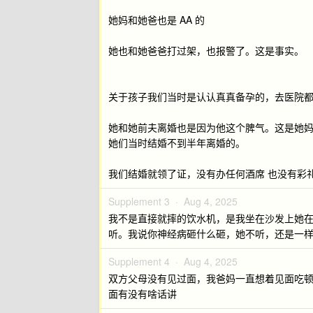
她妈和她爸也是 AA 的
她也和她爸爸打过架，也报警了。这是事实。
关于孩子我们当时是认认真真备孕的，去医院
她和她前夫离婚也是因为他这个脾气。这是她
她们当时结婚不到半年离婚的。
我们结婚就领了证，没有办任何酒席 也没有彩
Supplement 3 ·
Aug 4, 2025
我不是直接就摔的饮水机，是我坐在沙发上她
听。我说你神经病砸什么砸，她不听，还是一样
Supplement 4 ·
Aug 4, 2025
双方父母没有见过面，我爸妈一直想着见面吃顿
面有没有啥话讲