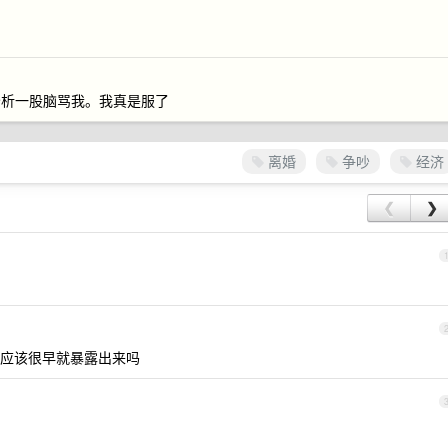
分析一股脑骂我。我真是服了
离婚
争吵
经济
❮
❯
应该很早就暴露出来吗