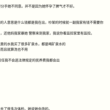
直要分手她不同意。并不是因为她怀孕了脾气才不好。
较的人意思是什么钱都是我在出，吵架的时候就一副我家有钱不需要你
，还他妈我家暴她 警察来到我家，我说你看监控家里有监控。
机里的水我买了很多矿泉水，都是喝矿泉水的
，而且就算洗也不用
责任我不会逃法律规定的抚养费我都会出
都去了很多次体检。她说她会改的。