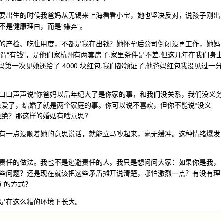
要出生的时候我爸妈从无锡来上海看看小宝，她也坚决反对，说孩子刚出
不是健康理由，而是“嫌弃”。
的产检、吃住用度，不都是我在出钱？她怀孕后公司倒闭没再工作，她妈
所谓“有钱”，是他们家杭州有两套房子,家里条件是不差.但这几年在我们身
第一次见她还给了 4000 块红包.我们都领证了,他爸妈红包我没见过一
口口声声说“你爸妈以后年纪大了是你家的事，和我们没关系，我们没义
恋爱了，结婚了就是两个家庭的事。你可以说不喜欢，但你不能说“没义
拒绝？那这样的婚姻有啥意思?
有一点没顺着她的意思说话，就能立马吵起来，毫无缓冲。这种情绪爆发
责任的做法。我也不是逃避责任的人。我只是想问问大家：如果你是我，
些问题？还是现在就该把这些矛盾摊开说清楚，哪怕激烈一点？有没有理
”的方式？
是在这么糟的环境下长大。