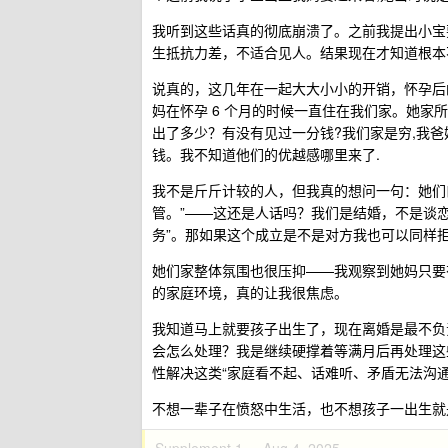
我听到这些话真的彻底崩溃了。之前我提出小宝
生抵抗力差，不适合见人。结果现在才知道根本
说真的，这几年在一起大大小小的开销，怀孕后
妈在怀孕 6 个月的时候一直住在我们家。她家
出了多少？有没有见过一分钱?我们家是穷,我爸妈
钱。我不知道他们的优越感哪里来了.
我不是斤斤计较的人，但我真的想问一句：她们
管。”——这还是人话吗？我们是结婚，不是谈
务”。那如果这个成立是不是对方我也可以同样
她们家整体氛围也很压抑——我观察到她妈只要
的家庭环境，真的让我很焦虑。
我知道马上就要孩子出生了，现在离婚是最不负
会怎么处理？我是继续硬撑着等满月后再处理这
性解决这类“家庭看不起、话难听、矛盾无法沟通
不想一辈子在愤怒中生活，也不想孩子一出生就