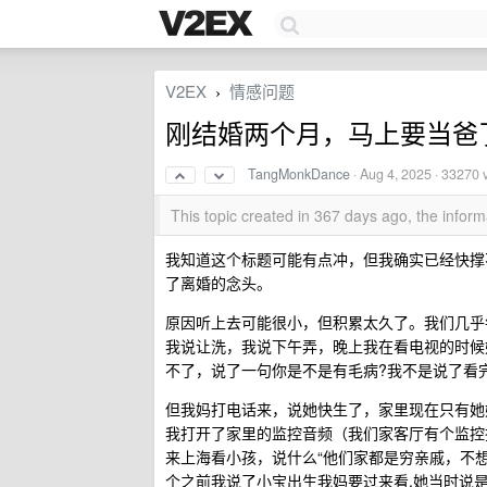
V2EX
情感问题
›
刚结婚两个月，马上要当爸
TangMonkDance
·
Aug 4, 2025
· 33270 
This topic created in 367 days ago, the info
我知道这个标题可能有点冲，但我确实已经快撑不
了离婚的念头。
原因听上去可能很小，但积累太久了。我们几乎
我说让洗，我说下午弄，晚上我在看电视的时候
不了，说了一句你是不是有毛病?我不是说了看
但我妈打电话来，说她快生了，家里现在只有她
我打开了家里的监控音频（我们家客厅有个监控
来上海看小孩，说什么“他们家都是穷亲戚，不想
个之前我说了小宝出生我妈要过来看,她当时说是因