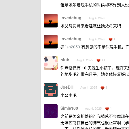
但是她躺着玩手机的时候却不许别人说
lovedebug
Aug 4, 2025
她父母愿意来看娃就让她父母来吧
lovedebug
1
Aug 4, 2025
@
fish2050
有意见的不是你玩手机，而
niub
11
Aug 4, 2025
你老婆还有 10 天就生小孩了，现
的地步吧？做完月子，她身体恢复好以
JoeDH
1
Aug 4, 2025
小公主吧
Simle100
1
Aug 4, 2025
之前是怎么相处的？我猜总不会像现在
无法控制住自己的脾气也很正常啊（孕
一下。从洗饮水机的事，我发现你其实