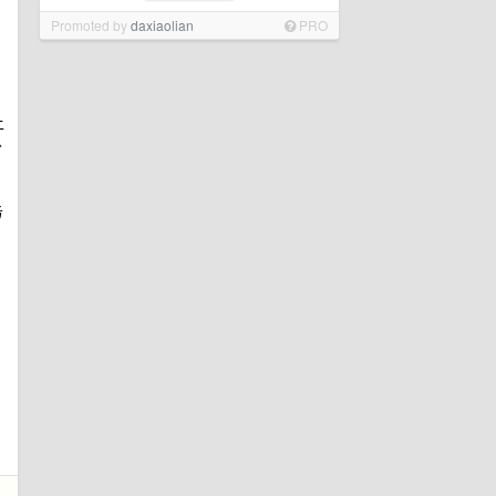
Promoted by
daxiaolian
PRO
上
分
务