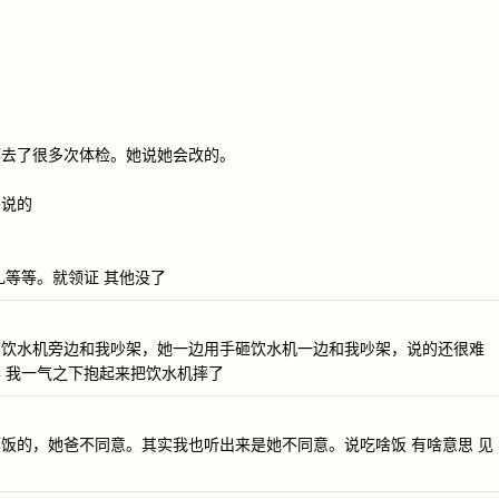
都去了很多次体检。她说她会改的。
妈说的
礼等等。就领证 其他没了
在饮水机旁边和我吵架，她一边用手砸饮水机一边和我吵架，说的还很难
 我一气之下抱起来把饮水机摔了
饭的，她爸不同意。其实我也听出来是她不同意。说吃啥饭 有啥意思 见