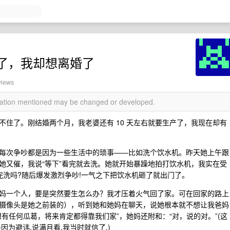
了，我却想离婚了
views
rmation mentioned may be changed or developed.
住了。刚结婚两个月，我老婆还有 10 天左右就要生产了，我现在却有
每次争吵都是因为一些生活中的琐事——比如洗个饮水机。昨天她上午跟
她又催，我说“等下”看完就去洗。她就开始暴躁地拍打饮水机，我实在受
完洗吗?随后爆发激烈争吵!一气之下把饮水机砸了就出门了。
妈一个人，要是突然要生怎么办？我才压着火气回了家。可在回家的路上
摄像头是她之前装的），听到她和她妈在聊天，说她根本就不想让我爸妈
有任何瓜葛，将来肯定都得靠我们家”，她妈还附和：“对，说的对。”(这
为避讳,说满月看,我当时就信了.)