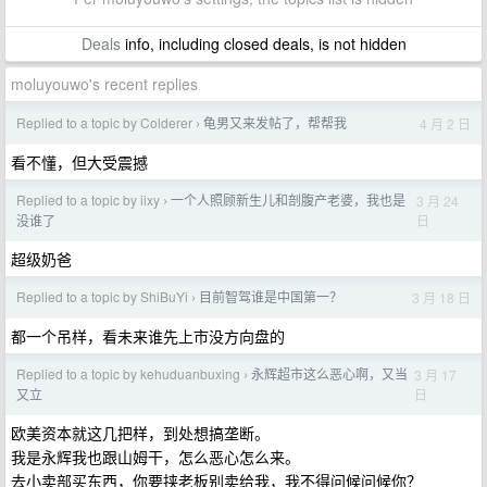
Deals
info, including closed deals, is not hidden
moluyouwo's recent replies
Replied to a topic by Colderer
龟男又来发帖了，帮帮我
4 月 2 日
›
看不懂，但大受震撼
Replied to a topic by iixy
一个人照顾新生儿和剖腹产老婆，我也是
3 月 24
›
日
没谁了
超级奶爸
Replied to a topic by ShiBuYi
目前智驾谁是中国第一？
3 月 18 日
›
都一个吊样，看未来谁先上市没方向盘的
Replied to a topic by kehuduanbuxing
永辉超市这么恶心啊，又当
3 月 17
›
日
又立
欧美资本就这几把样，到处想搞垄断。
我是永辉我也跟山姆干，怎么恶心怎么来。
去小卖部买东西，你要挟老板别卖给我，我不得问候问候你？