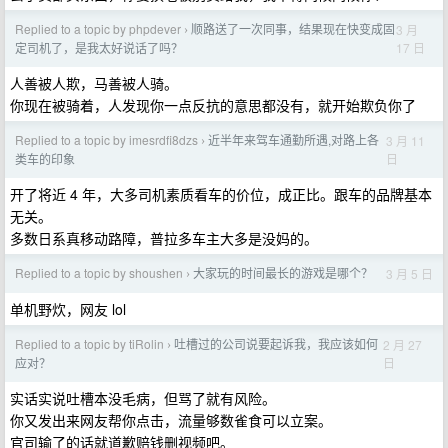
Replied to a topic by phpdever
顺路送了一次同事，结果现在快变成固
3 月
›
17 日
定司机了，是我太好说话了吗？
人善被人欺，马善被人骑。
你现在被骑着，人发现你一点反抗的意思都没有，就开始欺负你了
Replied to a topic by imesrdfi8dzs
近半年来驾车通勤所遇,对路上各
3 月 11
›
日
类车的印象
开了将近 4 年，大多司机素质看车的价位，成正比。跟车的品牌基本
无关。
多数日系真移动路障，普拉多车主大多是没妈的。
Replied to a topic by shoushen
大家玩的时间最长的游戏是哪个？
3 月 5 日
›
单机野炊，网友 lol
Replied to a topic by tiRolin
吐槽过的公司说要起诉我，我应该如何
2 月 27
›
日
应对？
实话实说吐槽本没毛病，但骂了就有风险。
你又发出来网友帮你点击，流量够数雀食可以立案。
官司输了的话就道歉赔钱删视频吧。