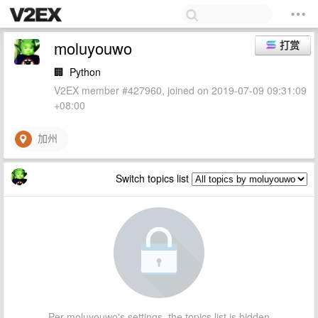
moluyouwo
打赏
🏢
Python
V2EX member #427960, joined on 2019-07-09 09:31:09
+08:00
加州
Switch topics list
Per moluyouwo's settings, the topics list is hidden