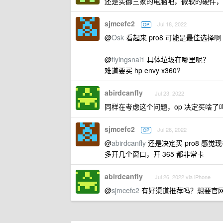
还是买御三家的电脑吧，微软的硬件，除了
sjmcefc2
Jul 18, 2022
OP
@
Osk
看起来 pro8 可能是最佳选择啊
@
flyingsnai1
具体垃圾在哪里呢？
难道要买 hp envy x360?
abirdcanfly
Jul 23, 2022
同样在考虑这个问题，op 决定买啥了吗？看楼
sjmcefc2
Jul 26, 2022
OP
@
abirdcanfly
还是决定买 pro8 感觉现
多开几个窗口，开 365 都非常卡
abirdcanfly
Jul 26, 2022 via iPhone
@
sjmcefc2
有好渠道推荐吗？想要官网的