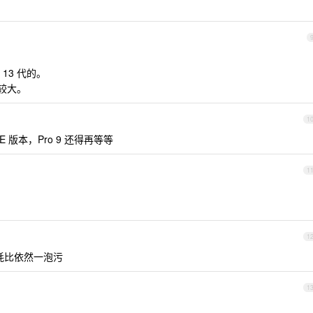
13 代的。
比较大。
1
TE 版本，Pro 9 还得再等等
1
1
耗比依然一泡污
1