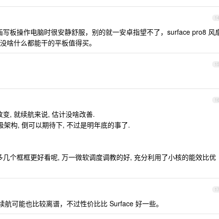
1
和画写板操作电脑时很安静舒服，别的就一安卓指望不了，surface pro8 风
没啥什么都能干的平板值得买。
1
1
改变, 就续航来说, 估计没啥改善.
升级架构, 倒可以期待下, 不过是明年底的事了.
 9, 毕竟多几个框框更好看呢, 万一微软调度调教的好, 充分利用了小核的能效比优
1
推断续航可能也比较离谱，不过性价比比 Surface 好一些。