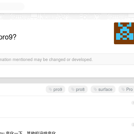
ro9?
ormation mentioned may be changed or developed.
pro9
pro8
surface
Pro
cpu 变化一下，其他的没啥变化。