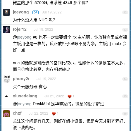
微星的那个 5700G, 准系统 4349 那个嘛?
jeeyong
Jul 19, 2022
OP
12
为什么没人用 NUC 呢?
rojer12
Jul 19, 2022
13
@
jeeyong
#8 也不一定需要组个 itx 主机啊，你放鞋盒里或者裸
主板用也是一样的，反正放柜子里眼不见为净，主板用 matx 会
好一点
nuc 的话就是可改造的空间比较小，性能什么的倒是差不太多，
而且价格比较高，内存相对较少
phony2r
Jul 19, 2022
14
买个云服务器 省心
xiusedelang
Jul 21, 2022
1
15
@
jeeyong
DeskMini 是华擎家的，微星的没了解过
chxf
Jul 22, 2022
1
16
关注这个问题有几天，刚好在组小设备，但是今天才到齐弄好，
说下我的吧。