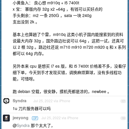
小黄鱼入： 良心想 m910q + i5 7400t
x 宝： 寨版内存 32g x2 =64g ，有钱可以买好点的
手头剩余：m2 一条 250G ，sata 一块 240g
支出没到 2k 。
基本上也算趟了个雷，m910q 这类小机子国内能搜索到的资料
说最大内存 32g ，国外路边社说可以 64g ，这把一试，还真可
以 2 根 32g 。路边社还说 m710 m910 m720 m920 q 和 x 系列
都可以 64g 内存。
另外本来 cpu 是想买 i7 es 版，和 i5 7400t 价格差不多，没看仔
细下单，今天到手才发现买错，调换麻烦算球，没有多线程功
能，可惜呀。
跑 debian 空载，很安静，摸机壳都是凉的，newbee 。
Syndra
Jul 25, 2022 via iPhone
17
1u 刀片服务器可以吗
jeeyong
Jul 25, 2022 via iPhone
OP
18
@
Syndra
那个太大了，