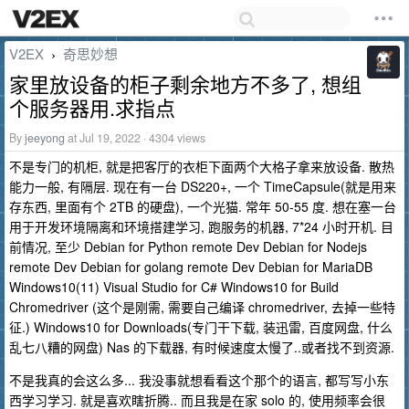
V2EX
奇思妙想
›
家里放设备的柜子剩余地方不多了, 想组
个服务器用.求指点
By
jeeyong
at Jul 19, 2022 · 4304 views
不是专门的机柜, 就是把客厅的衣柜下面两个大格子拿来放设备. 散热
能力一般, 有隔层. 现在有一台 DS220+, 一个 TimeCapsule(就是用来
存东西, 里面有个 2TB 的硬盘), 一个光猫. 常年 50-55 度. 想在塞一台
用于开发环境隔离和环境搭建学习, 跑服务的机器, 7*24 小时开机. 目
前情况, 至少 Debian for Python remote Dev Debian for Nodejs
remote Dev Debian for golang remote Dev Debian for MariaDB
Windows10(11) Visual Studio for C# Windows10 for Build
Chromedriver (这个是刚需, 需要自己编译 chromedriver, 去掉一些特
征.) Windows10 for Downloads(专门干下载, 装迅雷, 百度网盘, 什么
乱七八糟的网盘) Nas 的下载器, 有时候速度太慢了..或者找不到资源.
不是我真的会这么多... 我没事就想看看这个那个的语言, 都写写小东
西学习学习. 就是喜欢瞎折腾.. 而且我是在家 solo 的, 使用频率会很