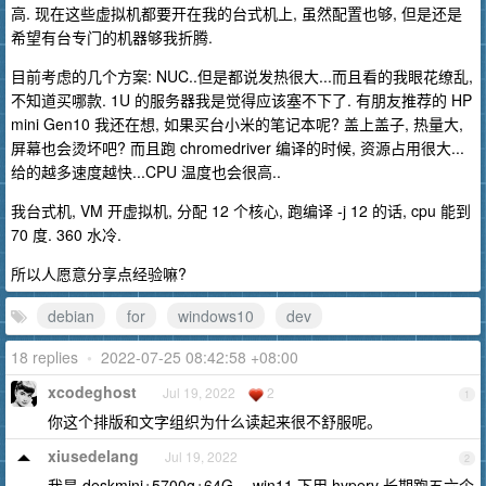
高. 现在这些虚拟机都要开在我的台式机上, 虽然配置也够, 但是还是
希望有台专门的机器够我折腾.
目前考虑的几个方案: NUC..但是都说发热很大...而且看的我眼花缭乱,
不知道买哪款. 1U 的服务器我是觉得应该塞不下了. 有朋友推荐的 HP
mini Gen10 我还在想, 如果买台小米的笔记本呢? 盖上盖子, 热量大,
屏幕也会烫坏吧? 而且跑 chromedriver 编译的时候, 资源占用很大...
给的越多速度越快...CPU 温度也会很高..
我台式机, VM 开虚拟机, 分配 12 个核心, 跑编译 -j 12 的话, cpu 能到
70 度. 360 水冷.
所以人愿意分享点经验嘛?
debian
for
windows10
dev
18 replies
•
2022-07-25 08:42:58 +08:00
xcodeghost
Jul 19, 2022
2
1
你这个排版和文字组织为什么读起来很不舒服呢。
xiusedelang
Jul 19, 2022
2
我是 deskmini+5700g+64G ，win11 下用 hyperv 长期跑五六个