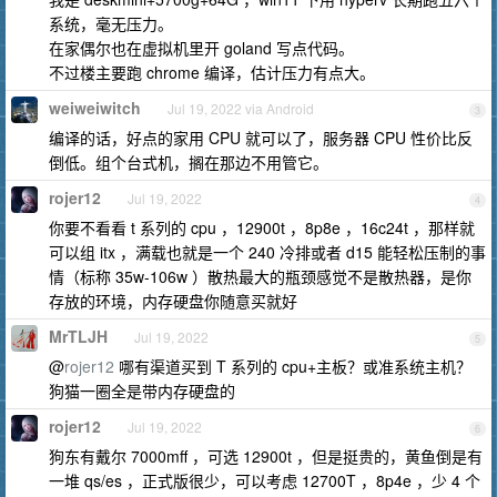
系统，毫无压力。
在家偶尔也在虚拟机里开 goland 写点代码。
不过楼主要跑 chrome 编译，估计压力有点大。
weiweiwitch
Jul 19, 2022 via Android
3
编译的话，好点的家用 CPU 就可以了，服务器 CPU 性价比反
倒低。组个台式机，搁在那边不用管它。
rojer12
Jul 19, 2022
4
你要不看看 t 系列的 cpu ，12900t ，8p8e ，16c24t ，那样就
可以组 itx ，满载也就是一个 240 冷排或者 d15 能轻松压制的事
情（标称 35w-106w ）散热最大的瓶颈感觉不是散热器，是你
存放的环境，内存硬盘你随意买就好
MrTLJH
Jul 19, 2022
5
@
rojer12
哪有渠道买到 T 系列的 cpu+主板？或准系统主机？
狗猫一圈全是带内存硬盘的
rojer12
Jul 19, 2022
6
狗东有戴尔 7000mff ，可选 12900t ，但是挺贵的，黄鱼倒是有
一堆 qs/es ，正式版很少，可以考虑 12700T ，8p4e ，少 4 个