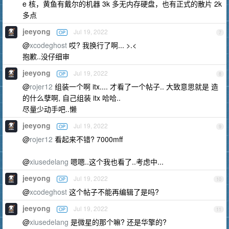
e 核，黄鱼有戴尔的机器 3k 多无内存硬盘，也有正式的散片 2k
多点
jeeyong
Jul 19, 2022
OP
7
@
xcodeghost
哎? 我换行了啊... >.<
抱歉..没仔细审
jeeyong
Jul 19, 2022
OP
8
@
rojer12
组装一个啊 itx.... 才看了一个帖子.. 大致意思就是 造
的什么孽啊, 自己组装 itx 哈哈..
尽量少动手吧..懒
jeeyong
Jul 19, 2022
OP
9
@
rojer12
看起来不错? 7000mff
@
xiusedelang
嗯嗯..这个我也看了..考虑中...
jeeyong
Jul 19, 2022
OP
10
@
xcodeghost
这个帖子不能再编辑了是吗?
jeeyong
Jul 19, 2022
OP
11
@
xiusedelang
是微星的那个嘛? 还是华擎的?