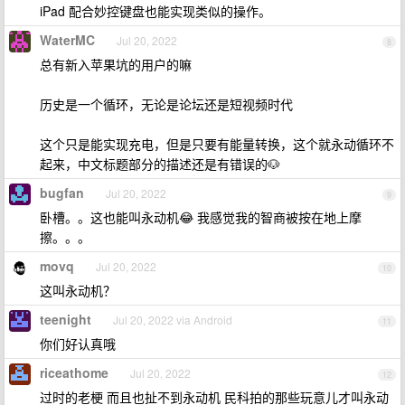
iPad 配合妙控键盘也能实现类似的操作。
WaterMC
Jul 20, 2022
8
总有新入苹果坑的用户的嘛
历史是一个循环，无论是论坛还是短视频时代
这个只是能实现充电，但是只要有能量转换，这个就永动循环不
起来，中文标题部分的描述还是有错误的🐶
bugfan
Jul 20, 2022
9
卧槽。。这也能叫永动机😂 我感觉我的智商被按在地上摩
擦。。。
movq
Jul 20, 2022
10
这叫永动机？
teenight
Jul 20, 2022 via Android
11
你们好认真哦
riceathome
Jul 20, 2022
12
过时的老梗 而且也扯不到永动机 民科拍的那些玩意儿才叫永动