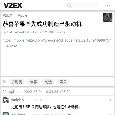
V2EX
Apple
›
恭喜苹果率先成功制造出永动机
By
CallmeDredd
at Jul 20, 2022 · 8076 views
https://mobile.twitter.com/GregoryMcFadden/status/154916989757
3343232
永动机
恭喜
制造
苹果
20 replies
•
2022-07-21 16:34:28 +08:00
wclebb
Jul 20, 2022
1
之前用 USB-C 两边都插，也是这个永动机。
skyfrere
Jul 20, 2022 via iPhone
6