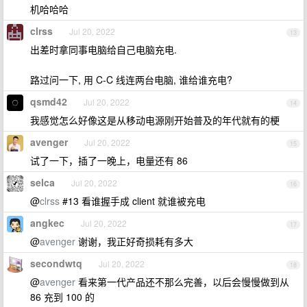
机哈哈哈
clrss
Jul 20, 2022
13
出差时拿同事电脑给自己电脑充电.
路过问一下, 用 C-C 线连两台电脑, 谁给谁充电?
qsmd42
Jul 20, 2022
14
我感觉怎么好像这是从移动电源刚开始普及的年代就有的梗
avenger
Jul 20, 2022
15
试了一下，插了一晚上，电量还有 86
selca
Jul 20, 2022
16
@
clrss
#13 看谁握手成 client 就谁被充电
angkec
Jul 20, 2022
17
@
avenger
谢谢，我正好奇损耗有多大
secondwtq
Jul 20, 2022
18
@
avenger
看来第一代产品还不那么完善，以后会慢慢做到从
86 充到 100 的