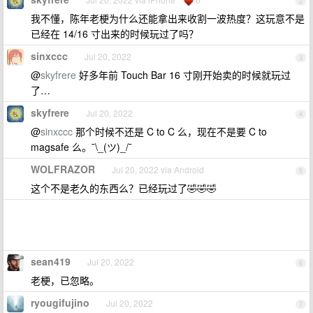
2
我不懂，陈年老梗为什么还能拿出来收割一波热度？这玩意不是
已经在 14/16 寸出来的时候玩过了吗？
sinxccc
Jul 20, 2022
3
@
skyfrere
好多年前 Touch Bar 16 寸刚开始卖的时候就玩过
了…
skyfrere
Jul 20, 2022
4
@
sinxccc
那个时候不还是 C to C 么，现在不是要 C to
magsafe 么。¯\_(ツ)_/¯
WOLFRAZOR
Jul 20, 2022 via Android
5
这个不是老久的东西么？已经玩过了🤣🤣🤣
sean419
Jul 20, 2022
6
老梗，已忽略。
ryougifujino
Jul 20, 2022
7