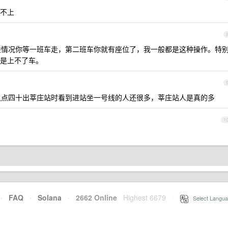
不上
一般情况你等一班车走，第二班车你就有座位了，我一般都是这种操作。特
是上不了车。
点四十出莘庄站时看到进站坐一号线的人还很多，莘庄站人是真的多
1
·
FAQ
·
Solana
·
2662 Online
Highest 6679
·
Select Langua