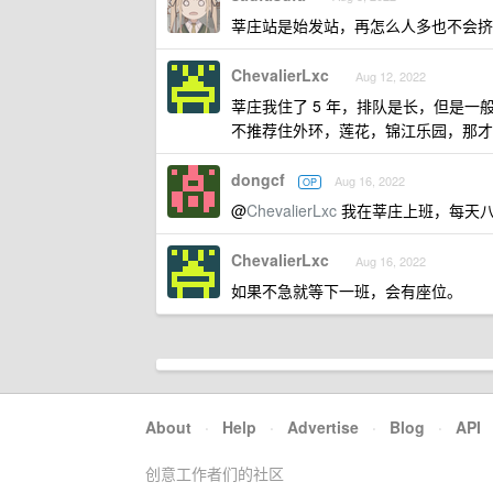
莘庄站是始发站，再怎么人多也不会挤
ChevalierLxc
Aug 12, 2022
莘庄我住了 5 年，排队是长，但是
不推荐住外环，莲花，锦江乐园，那才
dongcf
Aug 16, 2022
OP
@
ChevalierLxc
我在莘庄上班，每天八
ChevalierLxc
Aug 16, 2022
如果不急就等下一班，会有座位。
About
·
Help
·
Advertise
·
Blog
·
API
创意工作者们的社区