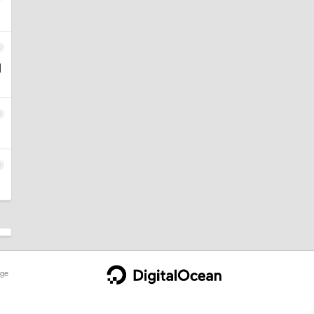
8
别
9
0
ge