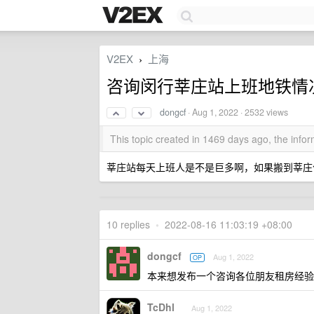
V2EX
上海
›
咨询闵行莘庄站上班地铁情
dongcf
·
Aug 1, 2022
· 2532 views
This topic created in 1469 days ago, the inf
莘庄站每天上班人是不是巨多啊，如果搬到莘庄
10 replies
•
2022-08-16 11:03:19 +08:00
dongcf
Aug 1, 2022
OP
本来想发布一个咨询各位朋友租房经验呢
TcDhl
Aug 1, 2022