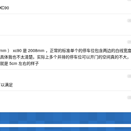
C90
2
2
1999mm ） xc90 是 2008mm ，正常的标准单个的停车位包含两边的白线宽
 米的？具体我也不太清楚。实际上多个并排的停车位可以开门的空间真的不大，
是 5cm 左右的样子
2
可以满足
2