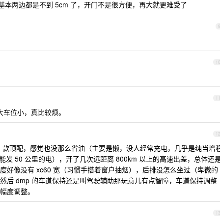
 基本两边都是不到 5cm 了，开门不是很方便，再大就更难受了
1
1
车大车位小，真比较烦。
1
台 21 款顶配，感觉也没那么省油（主要是懒，没人经常充电，几乎是纯当增
能发 50 公里的电），开了几次远距离 800km 以上的高速出差，总体还
好像没有 xc60 宽（习惯手搭着窗户抽烟），后排没怎么坐过（卑微的
然后 dmp 的车道保持还是叫驾驶辅助那玩意儿有点智障，车道保持调整
幅度调整。
1