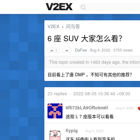
V2EX
问与答
›
6 座 SUV 大家怎么看？
DaFee
·
Aug 4, 2022
· 3755 views
1
This topic created in 1463 days ago, the inf
目前看上了唐 DMP ，不知可有其他的推荐？
23 replies
•
2022-08-05 10:36:46 +08:00
8Ri72kLA9ORo6m6f
Aug 4, 2022
途观 L 7 座版本可以看看
fiypig
Aug 4, 2022
这车 好像街上看到蛮多的