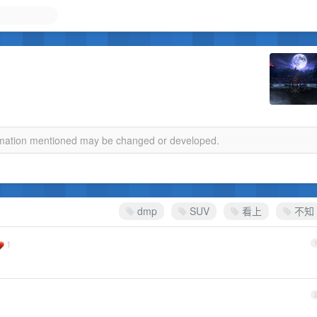
ormation mentioned may be changed or developed.
dmp
SUV
看上
不知
1