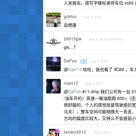
人坐我车。按写字楼标准停车位 xc60
g0thic
Aug 4, 2022
自燃唐
20015jjw
Aug 4, 2022 via iPhone
gls…？
DaFee
Aug 4, 2022
OP
@
rojer12
哈哈，我也看了 XC60 ，
rojer12
Aug 4, 2022
@
DaFee
#11 dmp 我们公司有一
/油车开的）高速一箱油能跑 600+（还
很舒服的，个人的感觉就是驾驶座的宽度
马夫），整车空间可能稍微大一丢丢，
方向的幅度比较大，又特么不会提前小
laowu2012
Aug 4, 2022