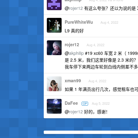
@
rojer12
有这么夸张？还以为说的是 X
PureWhiteWu
Aug 4, 2022
L9 真的好
rojer12
Aug 4, 2022
@
akphilip
#19 xc60 车宽 2 米（ 
是 2.5 米，我们这里好像是 2.3
我车停下来两边车轮到白线内侧差不多就
xman99
Aug 4, 2022
如果 1 年满员出行几次，感觉租车也
DaFee
Aug 5, 2022
OP
@
rojer12
好的，感谢！