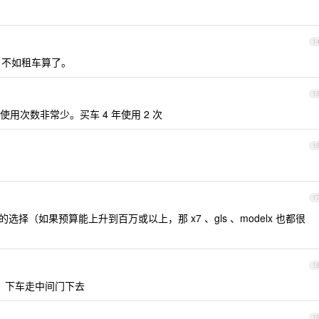
1
，不如租车算了。
1
使用次数非常少。买车 4 年使用 2 次
1
1
择（如果预算能上升到百万或以上，那 x7 、gls 、modelx 也都很
1
，下车走中间门下去
1