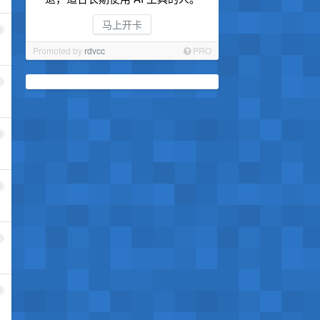
马上开卡
3
Promoted by
rdvcc
PRO
4
5
6
7
8