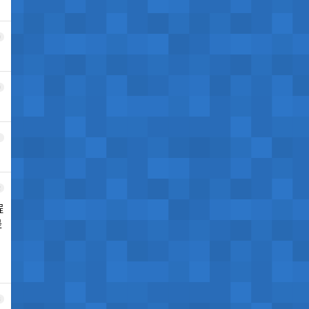
9
0
1
2
程
是
3