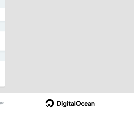
3
3
3
ge