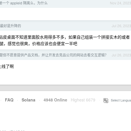
个 appleid 隔离么，为什么
Nov 24, 202
最好是升降的
Jul 26, 202
的贴皮桌面不知道里面胶水用得多不多，如果自己组装一个拼接实木的或者
腿，感觉也很爽，价格应该也会便宜一半吧
楚但不愿意提供产品文档，并让开发去竞品公司的网站去看交互逻辑？
Jul 26, 202
布上线了啊
·
FAQ
·
Solana
·
4948 Online
Highest 6679
·
Select Langua