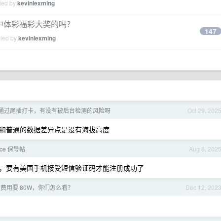
lied by
kevinlexming
中体彩福彩大奖的吗？
147
lied by
kevinlexming
钉钉通过尾插打卡，有没有被后台检测的风险呀
Oct 29, 202
和普通的数据差异点是没有海拔高度
oice 保号帖
Aug 6, 202
，要有美国手机接受短信验证码才能注册成功了
费用要 80W，你们怎么看？
Dec 12, 202