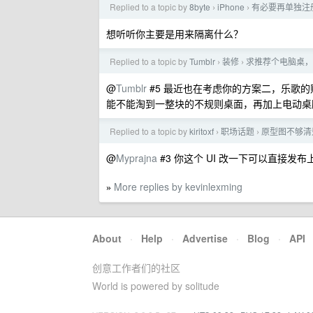
Replied to a topic by
8byte
iPhone
有必要再单独注册一
›
›
想听听你主要是用来隔离什么？
Replied to a topic by
Tumblr
装修
求推荐个电脑桌，
›
›
@
Tumblr
#5 最近也在考虑你的方案二，乐歌
能不能淘到一整块的不规则桌面，再加上电动桌
Replied to a topic by
kiritoxf
职场话题
原型图不够清
›
›
@
Myprajna
#3 你这个 UI 改一下可以直接发
More replies by kevinlexming
»
About
·
Help
·
Advertise
·
Blog
·
API
创意工作者们的社区
World is powered by solitude