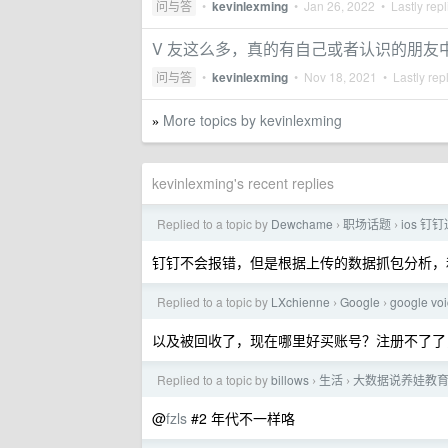
问与答
•
kevinlexming
•
Jan 26, 2022
• Lastly rep
V 友这么多，真的有自己或者认识的朋友
问与答
•
kevinlexming
•
Nov 18, 2021
• Lastly rep
More topics by kevinlexming
»
kevinlexming's recent replies
Replied to a topic by
Dewchame
职场话题
ios 
›
›
钉钉不会报错，但是根据上传的数据抓包分析，
Replied to a topic by
LXchienne
Google
google v
›
›
以及被回收了，现在哪里好买账号？注册不了了
Replied to a topic by
billows
生活
大数据说养娃教育
›
›
@
fzls
#2 年代不一样咯