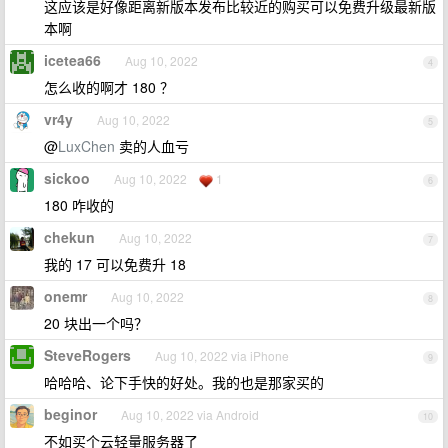
这应该是好像距离新版本发布比较近的购买可以免费升级最新版
本啊
icetea66
Aug 10, 2022
4
怎么收的啊才 180 ？
vr4y
Aug 10, 2022
5
@
LuxChen
卖的人血亏
sickoo
Aug 10, 2022
1
6
180 咋收的
chekun
Aug 10, 2022
7
我的 17 可以免费升 18
onemr
Aug 10, 2022
8
20 块出一个吗？
SteveRogers
Aug 10, 2022 via iPhone
9
哈哈哈、论下手快的好处。我的也是那家买的
beginor
Aug 10, 2022 via Android
10
不如买个云轻量服务器了