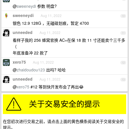
@
sweeneydi
参数 明盘?
sweeneydi
Aug 11, 2022
10
银色 12.9 128G ，无磕碰划痕，暂定 4700
unneeded
Aug 11, 2022
11
看样子我的 256 蜂窝官换 AC+在保 18 款 11 寸还能卖个三千多
（
年底准备冲 22 款了
xero75
Aug 11, 2022
12
@
zhaidoudou123
出吗? 哈哈
unneeded
Aug 11, 2022
13
@
xero75
#12 等到快开发布会了再出😂
在您初次进行交易之前，请点击上面的黄色横条阅读关于交易安全的
提示。