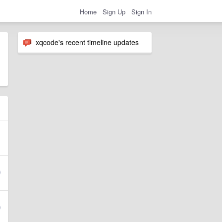
Home
Sign Up
Sign In
xqcode's recent timeline updates