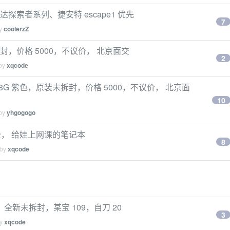
探索者系列、捷安特 escape1 优先
7
by
coolerzZ
未拆封，价格 5000，不议价， 北京面交
2
 by
xqcode
128G 紫色，原装未拆封，价格 5000，不议价， 北京面
10
 by
yhgogogo
家办公， 给娃上网课的笔记本
8
 by
xqcode
新未拆封，某宝 109，自刀 20
3
by
xqcode