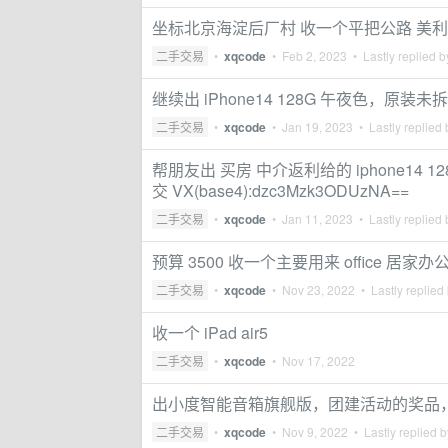
坐标北京海淀后厂村 收一个平把公路 美利达
二手交易
•
xqcode
•
Feb 2, 2023
• Lastly replied 
继续出 iPhone14 128G 午夜色，原装
二手交易
•
xqcode
•
Jan 19, 2023
• Lastly replied
帮朋友出 买房 中介返利给的 iphone14 
交 VX(base4):dzc3Mzk3ODUzNA==
二手交易
•
xqcode
•
Jan 11, 2023
• Lastly replied
预算 3500 收一个主要用来 office 居
二手交易
•
xqcode
•
Nov 23, 2022
• Lastly replied
收一个 iPad air5
二手交易
•
xqcode
•
Nov 17, 2022
出小度智能音箱旗舰版，团建活动的奖品，全
二手交易
•
xqcode
•
Nov 9, 2022
• Lastly replied 