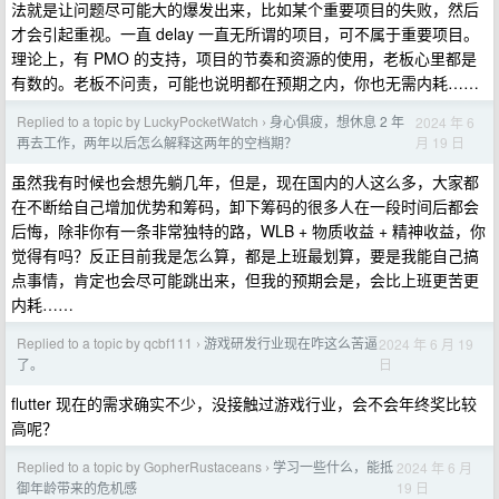
法就是让问题尽可能大的爆发出来，比如某个重要项目的失败，然后
才会引起重视。一直 delay 一直无所谓的项目，可不属于重要项目。
理论上，有 PMO 的支持，项目的节奏和资源的使用，老板心里都是
有数的。老板不问责，可能也说明都在预期之内，你也无需内耗……
Replied to a topic by LuckyPocketWatch
身心俱疲，想休息 2 年
2024 年 6
›
月 19 日
再去工作，两年以后怎么解释这两年的空档期？
虽然我有时候也会想先躺几年，但是，现在国内的人这么多，大家都
在不断给自己增加优势和筹码，卸下筹码的很多人在一段时间后都会
后悔，除非你有一条非常独特的路，WLB + 物质收益 + 精神收益，你
觉得有吗？反正目前我是怎么算，都是上班最划算，要是我能自己搞
点事情，肯定也会尽可能跳出来，但我的预期会是，会比上班更苦更
内耗……
Replied to a topic by qcbf111
游戏研发行业现在咋这么苦逼
2024 年 6 月 19
›
日
了。
flutter 现在的需求确实不少，没接触过游戏行业，会不会年终奖比较
高呢？
Replied to a topic by GopherRustaceans
学习一些什么，能抵
2024 年 6 月
›
19 日
御年龄带来的危机感