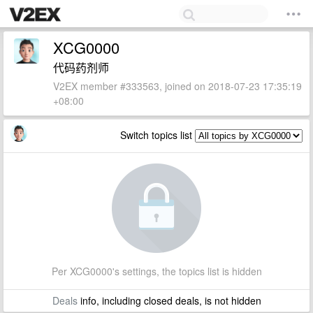
XCG0000
代码药剂师
V2EX member #333563, joined on 2018-07-23 17:35:19
+08:00
Switch topics list
Per XCG0000's settings, the topics list is hidden
Deals
info, including closed deals, is not hidden