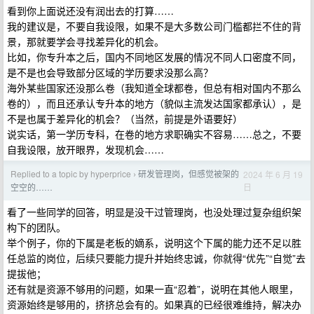
看到你上面说还没有润出去的打算……
我的建议是，不要自我设限，如果不是大多数公司门槛都拦不住的背
景，那就要学会寻找差异化的机会。
比如，你专升本之后，国内不同地区发展的情况不同人口密度不同，
是不是也会导致部分区域的学历要求没那么高？
海外某些国家还没那么卷（我知道全球都卷，但总有相对国内不那么
卷的），而且还承认专升本的地方（貌似主流发达国家都承认），是
不是也属于差异化的机会？（当然，前提是外语要好）
说实话，第一学历专科，在卷的地方求职确实不容易……总之，不要
自我设限，放开眼界，发现机会……
Replied to a topic by hyperprice
研发管理岗，但感觉被架的
2024 年 6 月 19
›
日
空空的……
看了一些同学的回答，明显是没干过管理岗，也没处理过复杂组织架
构下的团队。
举个例子，你的下属是老板的嫡系，说明这个下属的能力还不足以胜
任总监的岗位，后续只要能力提升并始终忠诚，你就得“优先”“自觉”去
提拔他；
还有就是资源不够用的问题，如果一直“忍着”，说明在其他人眼里，
资源始终是够用的，挤挤总会有的。如果真的已经很难维持，解决办