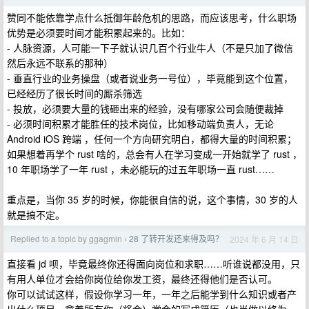
赞同不能依靠学点什么抵御年龄危机的思路，而应该思考，什么职场
优势是必须要时间才能积累起来的。比如：
- 人脉资源，人可能一下子就认识几百个行业牛人（不是只加了微信
然后永远不联系的那种）
- 垂直行业的业务操盘（或者说业务一号位），毕竟能到这个位置，
已经经历了很长时间的厮杀筛选
- 投放，必须要大量的钱砸出来的经验，没有哪家公司会随便裁掉
- 必须时间积累才能胜任的技术岗位，比如移动端负责人，无论
Android iOS 跨端 ，任何一个方向研究明白，都得大量的时间积累；
如果想着再学个 rust 啥的，总会有人在学习变成一开始就学了 rust ，
10 年职场学了一年 rust ，未必能玩的过五年职场一直 rust……
重点是，当你 35 岁的时候，你能很自信的说，这个事情，30 岁的人
就是搞不定。
Replied to a topic by ggagmin
28 了转开发还来得及吗？
2024 年 6 月 14 日
›
直接看 jd 呗，毕竟最终你还得面向岗位和求职……听谁说都没用，只
有用人单位才会给你岗位给你发工资，最终还得他们是否认可。
你可以试试这样，假设你学习一年，一年之后能学到什么知识或者产