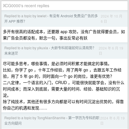
XCG0000's recent replies
Replied to a topic by lewiet
有没有 Android 免费没广告的多
2024 年 10 月
›
6 日
开 APP 推荐？
多开有很高的适配成本，还要跟 app 攻防，没有广告就得要会员，如
果广告会员都没有，默念一句，事出反常必有妖
Replied to a topic by yikuxia
大龄专科前端如何认清局势？
2024 年 6 月 19
›
日
未来迷茫
尽可能多思考，哪些事情，是必须时间积累才能搞定的事情。
比如，你学了 go ，十年工作经验，用了两年 go ，去跟五年工作经
验，用了 5 年 go 的，同时面向一个 go 的岗位，谁更有优势？
二八定律，一个语言的入门，CRUD ，可能很快就能学会，没有什么
时间成本；而深入到底层，需要大量的时间、经验、基础知识的沉
淀。
除了纯技术，其他还有很多方向都是可以有时间沉淀出优势的，得靠
你自己的机遇和发现……
Replied to a topic by TongNianShanHe
第一学历为专科的职
2024 年 6 月 19
›
日
业方向疑问