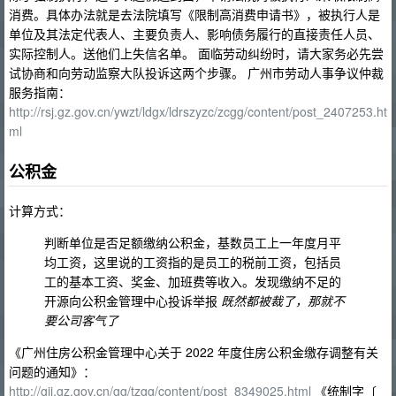
消费。具体办法就是去法院填写《限制高消费申请书》，被执行人是
单位及其法定代表人、主要负责人、影响债务履行的直接责任人员、
实际控制人。送他们上失信名单。 面临劳动纠纷时，请大家务必先尝
试协商和向劳动监察大队投诉这两个步骤。 广州市劳动人事争议仲裁
服务指南：
http://rsj.gz.gov.cn/ywzt/ldgx/ldrszyzc/zcgg/content/post_2407253.ht
ml
公积金
计算方式：
判断单位是否足额缴纳公积金，基数员工上一年度月平
均工资，这里说的工资指的是员工的税前工资，包括员
工的基本工资、奖金、加班费等收入。发现缴纳不足的
开源向公积金管理中心投诉举报
既然都被裁了，那就不
要公司客气了
《广州住房公积金管理中心关于 2022 年度住房公积金缴存调整有关
问题的通知》：
http://gjj.gz.gov.cn/gg/tzgg/content/post_8349025.html
《统制字〔