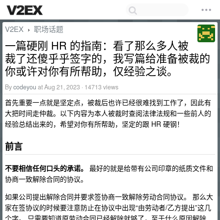
V2EX
职场话题
›
一篇硬刚 HR 的指南：看了那么多人被
裁了还傻乎乎签字的，我写篇给准备被裁的
你或许对你有所帮助，仅经验之谈。
By
codeyou
at Aug 21, 2023 · 14713 views
首先重要一点就是坚定点，被裁后也许已经很难找到工作了，因此有
大把时间走仲裁。以下内容为本人被裁时查阅法律法规和一些前人的
经验总结出来的，希望对你有所帮助，坚定的跟 HR 硬钢！
前言
不要相信任何口头的承诺。
最好的就是给带有公司印章的纸质文件和
协商一致解除合同的协议。
如果公司提出解除合同并要求签协商一致解除劳动合同协议。 那么大
家在签协议的时候要注意防止在协议中出现“由劳动者/乙方提出”这几
个字。 只需要知道原劳动合同已经解除就够了，至于什么原因解除