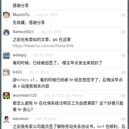
感谢分享
MartinTo
Aug 24, 2023
41
先收藏，感谢分享
Samuel021
Aug 24, 2023
42
之前也有类似的文章，po 在这里
https://hiwannz.com/archives/839
wdwpy
Oct 23, 2023
43
看的时候，已经被迫签了。 楼主早点发出来就好了
k423
Oct 31, 2023
44
@
wdwpy
+1 ，看的时候已经被 hr 给忽悠签字了，后悔没早点
来 v 站搜索相关内容
wcemian123
Dec 18, 2023 via iPhone
45
那怎么避免 hr 在社保系统注明员工为自愿离职？这个好像只能
看 hr 良心？
wendon
Dec 18, 2023
46
之前我有家公司裁员签了解除劳动关系协议书，n+1 也顺利，后