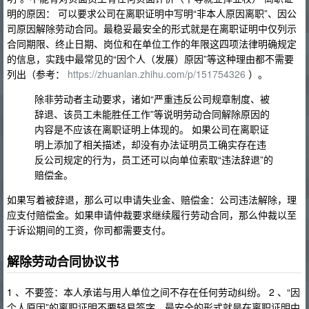
明的原因： 可以要求公司在离职证明中写明“非本人原因离职”、因公
司原因解除劳动合同。最稳妥最安全的形式就是在离职证明中仅列示
合同期限、终止日期、岗位和在单位工作的年限这四项法律明确规定
的信息，实践中最常见的“因个人（发展）原因”等这种理由都不需要
列出（参考：
https://zhuanlan.zhihu.com/p/151754326
）。
除非劳动者主动要求，诸如“严重违反公司规章制度、被
辞退、该员工未能胜任工作”等说明劳动合同解除原因的
内容是不应该在离职证明上体现的。 如果公司在离职证
明上添加了相关描述，却没有办法证明员工确实存在违
反公司规定的行为，员工还可以向单位索取“违法辞退”的
赔偿金。
如果写着被辞退，那么可以申请失业金、赔偿金：公司违法解除，理
应支付赔偿金。如果申请仲裁要求继续履行劳动合同，那么仲裁以至
于诉讼期间的工资，你司都需要支付。
解除劳动合同协议书
1 、不要签：本人承诺与用人单位之间不存在任何劳动纠纷。 2 、“因
个人原因”的离职证明不要轻易签字、最安全的形式就是在离职证明中