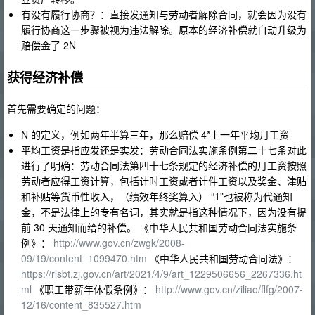
有没有履行协商？：直接发通知与劳动者解除合同，就会因为没有
履行协商这一步骤被视为违法解除。原本的经济补偿就自动升级为
赔偿金了 2N
获得经济补偿
首先需要确定的问题：
N 的定义，例如两年半算三年，那么赔偿 4*上一年平均月工资
平均工资是指应发还是实发：劳动合同法实施条例第二十七条对此
进行了明确：劳动合同法第四十七条规定的经济补偿的月工资按照
劳动者应得工资计算，包括计时工资或者计件工资以及奖金、津贴
和补贴等货币性收入，（绩效年终奖算入） “1”也被称为代通知
金，不是法律上的专有名词，其实就是指这种情况下，因为没有提
前 30 天通知而给的补偿。 《中华人民共和国劳动合同法实施条
例》：
http://www.gov.cn/zwgk/2008-
09/19/content_1099470.htm
《中华人民共和国劳动合同法》：
https://rlsbt.zj.gov.cn/art/2021/4/9/art_1229506656_2267336.ht
ml
《职工带薪年休假条例》：
http://www.gov.cn/ziliao/flfg/2007-
12/16/content_835527.htm