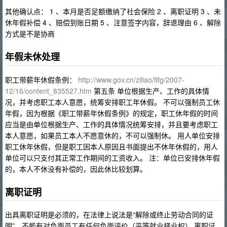
其他确认点： 1 、本月是否足额缴纳了社会保险 2 、离职证明 3 、未
休年假补偿 4 、赔偿到账日期 5 、注意签字内容，辞退理由 6 、解除
方式是不是协商
年假未休处理
职工带薪年休假条例：
http://www.gov.cn/ziliao/flfg/2007-
12/16/content_835527.htm
第五条 单位根据生产、工作的具体情
况，并考虑职工本人意愿，统筹安排职工年休假。 不可以强制员工休
年假，因为根据《职工带薪年休假条例》的规定，职工休年假的时间
应当是由单位根据生产、工作的具体情况统筹安排，并且要考虑职工
本人意愿，如果员工本人不愿意休的，不可以强制休。 用人单位安排
职工休年休假，但是职工因本人原因且书面提出不休年休假的，用人
单位可以只支付其正常工作期间的工资收入。 注：单位已安排休年假
的，本人不休没有补偿的，因此休比较划算。
离职证明
出具离职证明是必须的，在法律上说法是“解除或终止劳动合同的证
明”。不能有对负面员工有任何负面评价（平等就业择业权） 离职证