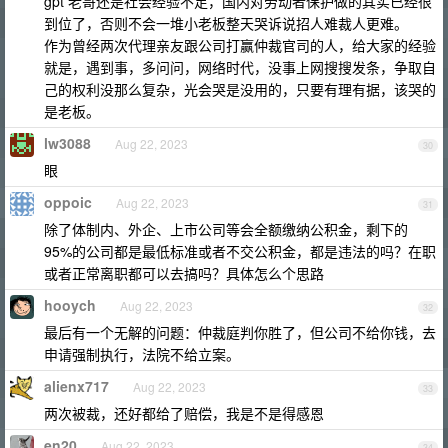
gpt 老哥还是社会经验不足，国内对劳动者保护做的其实已经很
到位了，否则不会一堆小老板整天哭诉说招人难裁人更难。
作为曾经两次代理亲友跟公司打赢仲裁官司的人，给大家的经验
就是，遇到事，多问问，网络时代，没事上网搜搜发条，争取自
己的权利没那么复杂，光会哭是没用的，只要有理有据，该哭的
是老板。
lw3088
Aug 22, 2023
30
眼
oppoic
Aug 22, 2023
31
除了体制内、外企、上市公司等会全额缴纳公积金，剩下的
95%的公司都是最低标准或者不交公积金，都是违法的吗？在职
或者正常离职都可以去搞吗？具体怎么个思路
hooych
Aug 22, 2023
32
最后有一个无解的问题：仲裁庭判你胜了，但公司不给你钱，去
申请强制执行，法院不给立案。
alienx717
Aug 22, 2023
33
两次被裁，还好都给了赔偿，我是不是得感恩
en20
Aug 22, 2023
34