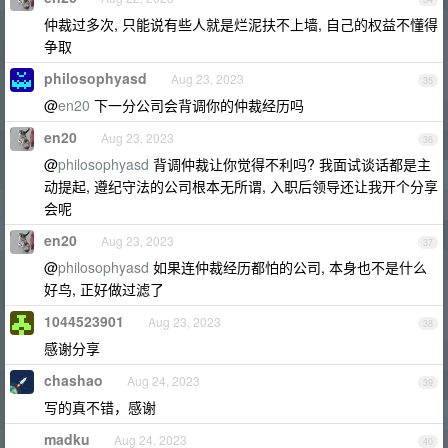
仲裁过多次, 只能说有些人就是烂泥扶不上墙, 自己的权益不懂得
争取
philosophyasd
Aug 23, 2023
35
@
en20
下一分公司会背调你的仲裁经历吗
en20
Aug 23, 2023
36
@
philosophyasd
背调仲裁让你觉得不利吗? 我面试谈话都是主
动提起, 遵纪守法的公司根本无所谓, 入职后领导还让我开个分享
会呢
en20
Aug 23, 2023
37
@
philosophyasd
如果连仲裁经历都怕的公司, 本身也不是什么
好鸟, 正好做过滤了
1044523901
Aug 23, 2023
38
感谢分享
chashao
Aug 24, 2023
39
写的真不错，感谢
madku
Aug 24, 2023
40