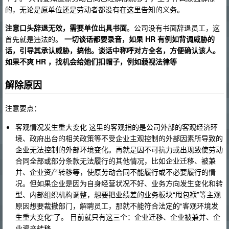
的，无论是原单位还是劳动者都没有在这里告知的义务。
注意口头辞退无效，需要单位出具书面
。公司没有书面辞退员工，这
首先就是违法的。
一切谈话都要录音，如果 HR 有例如背调威胁的
话，引导其承认威胁，搞他。谈话中称呼对方全名，方便确认该人。
如果不爽 HR ，找机会给她们扣帽子，例如藐视法律等
解除原因
注意要点：
客观情况发生重大变化 这里的客观指的是公司外部的客观经济环
境、政府出台的相关政策等不受企业主观控制的外部因素所导致的
企业无法控制的外部环境变化。再就是因不可抗力或出现致使劳动
合同全部或部分条款无法履行的其他情况，比如企业迁移、被兼
并、企业资产转移等，使原劳动合同不能履行或不必要履行的情
况。但如果企业是因为自身经营状况不好、业务方向发生变化和转
型、内部组织机构调整，想要把业绩差的业务板块“甩包袱”等主观
原因想要裁撤部门，解聘员工，那就不能符合法定的“客观环境发
生重大变化”了。 目前就只有这三个：企业迁移、企业被兼并、企
业资产转移。