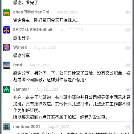
感谢，看完了
chenPiMeiHaoChi
Aug 22, 2023
24
谢谢楼主，刚好部门今天开始裁人。
8Ri72kLA9ORo6m6f
Aug 22, 2023
25
感谢分享
Wanex
Aug 22, 2023
26
感谢分享
fend
Aug 22, 2023
27
感谢分享，另外问一下，公司只给交了五险，没有交公积金，被
裁或者公司解散，这样对仲裁是否有用？
Jammar
Aug 22, 2023
28
补充一点关于加班的，有加班申请单并且公司领导签字同意才算
加班，具有法律效应。其他什么几点打卡，几点还在工作都不能
作为加班证明。
所以每天搞到九点其实不属于加班，纯粹为爱发电。
minibear2021
Aug 22, 2023
29