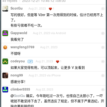
49 replies
•
2023-12-21 10:46:12 +08:00
ScotGu
Aug 21, 2023
1
1
写的很好，但是等 V2er 第一次用得到的时候，估计已经用不上
了。
有些亏很难不吃一次。
Gappwold
Aug 21, 2023 via Android
2
我看完了
wangfeng3769
Aug 21, 2023
3
不错呀
codeyou
Aug 21, 2023
1
OP
4
如果大家觉得有用，可以顶起来，让更多 V 友看到
nong99
Aug 21, 2023 via iPhone
5
感谢分享！
climber5555
Aug 22, 2023
6
@
ScotGu
确实，今年刚吃过一次亏，也怪自己太胆小了，一吓
唬就不敢坚持下去了，虽然违反了规定，但不属于严重违纪，开
除也要有赔偿的