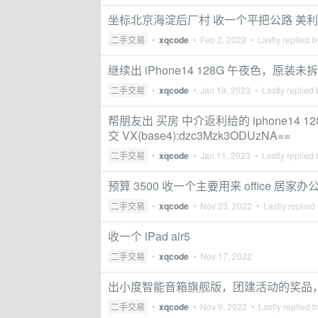
坐标北京海淀后厂村 收一个平把公路 美利达
二手交易
•
xqcode
•
Feb 2, 2023
• Lastly replied 
继续出 iPhone14 128G 午夜色，原装
二手交易
•
xqcode
•
Jan 19, 2023
• Lastly replied
帮朋友出 买房 中介返利给的 iphone14 
交 VX(base4):dzc3Mzk3ODUzNA==
二手交易
•
xqcode
•
Jan 11, 2023
• Lastly replied
预算 3500 收一个主要用来 office 居
二手交易
•
xqcode
•
Nov 23, 2022
• Lastly replied
收一个 iPad air5
二手交易
•
xqcode
•
Nov 17, 2022
出小度智能音箱旗舰版，团建活动的奖品，全
二手交易
•
xqcode
•
Nov 9, 2022
• Lastly replied 