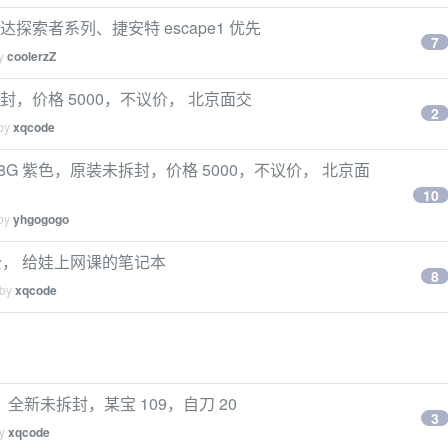
探索者系列、捷安特 escape1 优先
7
by
coolerzZ
未拆封，价格 5000，不议价， 北京面交
2
 by
xqcode
128G 紫色，原装未拆封，价格 5000，不议价， 北京面
10
 by
yhgogogo
家办公， 给娃上网课的笔记本
8
 by
xqcode
新未拆封，某宝 109，自刀 20
3
by
xqcode