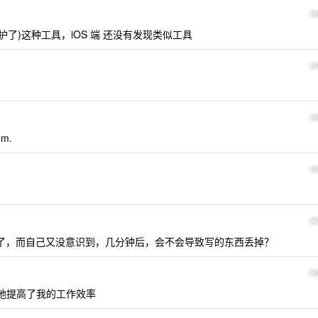
3
维护了)这种工具，iOS 端 还没有发现类似工具
3
3
m.
3
3
断网了，而自己又没意识到，几分钟后，会不会导致写的东西丢掉？
3
 时大大地提高了我的工作效率