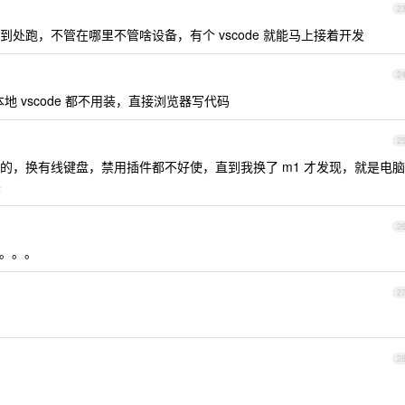
2
处跑，不管在哪里不管啥设备，有个 vscode 就能马上接着开发
2
r, 本地 vscode 都不用装，直接浏览器写代码
2
是这样的，换有线键盘，禁用插件都不好使，直到我换了 m1 才发现，就是电脑
差
2
。。。
2
2