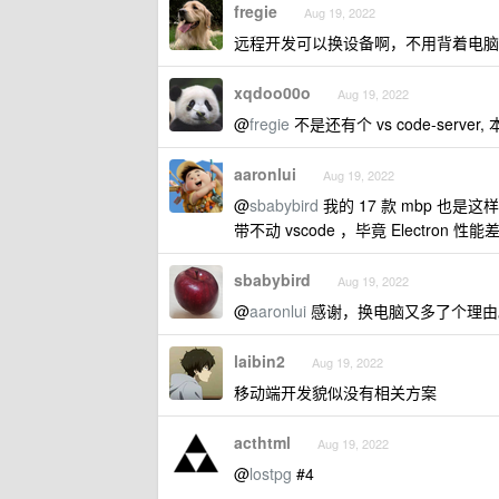
fregie
Aug 19, 2022
远程开发可以换设备啊，不用背着电脑到
xqdoo00o
Aug 19, 2022
@
fregie
不是还有个 vs code-serve
aaronlui
Aug 19, 2022
@
sbabybird
我的 17 款 mbp 也
带不动 vscode ，毕竟 Electron 性能
sbabybird
Aug 19, 2022
@
aaronlui
感谢，换电脑又多了个理由
laibin2
Aug 19, 2022
移动端开发貌似没有相关方案
acthtml
Aug 19, 2022
@
lostpg
#4