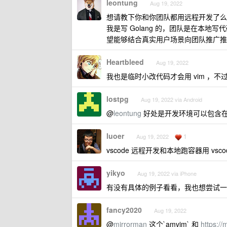
leontung
Aug 19, 2022
想请教下你和你团队都用远程开发了么
我是写 Golang 的，团队是在本
望能够结合真实用户场景向团队推广推
Heartbleed
Aug 19, 2022
我也是临时小改代码才会用 vim ，不过
lostpg
Aug 19, 2022 via Android
@
leontung
好处是开发环境可以包含
luoer
1
Aug 19, 2022
vscode 远程开发和本地跑容器用 vs
yikyo
Aug 19, 2022 via iPhone
有没有具体的例子看看，我也想尝试一
fancy2020
Aug 19, 2022
@
mirrorman
这个`amvim` 和
https:/