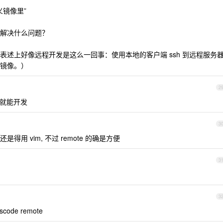
义镜像里”
解决什么问题？
表述上好像远程开发是这么一回事：使用本地的客户端 ssh 到远程服务
镜像。）
2
览器就能开发
3
还是得用 vim, 不过 remote 的确是方便
3
3
code remote