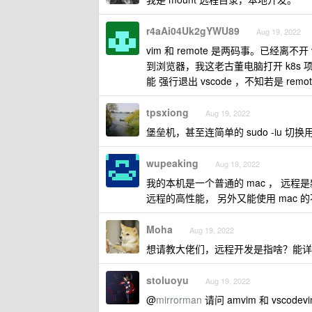
r4aAi04Uk2gYWU89
Aug 19, 2022
vim 和 remote 是两码事。已经离不开
到浏览器，我这老古董电脑打开 k8s
能 强行退出 vscode ，不知若是 r
tpsxiong
Aug 19, 2022
堡垒机，甚至连简单的 sudo -iu 切换
wupeaking
Aug 19, 2022
我的本机是一个普通的 mac ， 远程是新
远程的高性能， 另外又能使用 mac 
Moha
Aug 19, 2022
想请教大佬们，远程开发是指啥？能详细
stoluoyu
Aug 19, 2022
@
mirrorman
请问 amvim 和 vscod