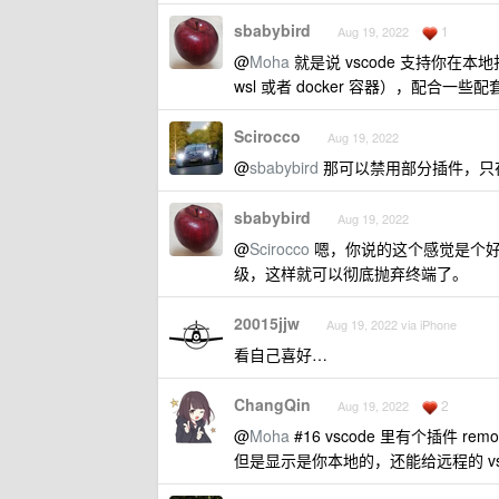
sbabybird
1
Aug 19, 2022
@
Moha
就是说 vscode 支持你在
wsl 或者 docker 容器），配合
Scirocco
Aug 19, 2022
@
sbabybird
那可以禁用部分插件，只
sbabybird
Aug 19, 2022
@
Scirocco
嗯，你说的这个感觉是个好主
级，这样就可以彻底抛弃终端了。
20015jjw
Aug 19, 2022 via iPhone
看自己喜好…
ChangQin
2
Aug 19, 2022
@
Moha
#16 vscode 里有个插件 
但是显示是你本地的，还能给远程的 v