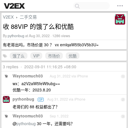
V2EX
二手交易
›
收 88VIP 的饿了么和优酷
By
pythonbug
at Aug 30, 2022 · 1286 views
有老哥出吗，市场价是 30 ？ vx emlqaW55b3V5b3U=
饿了么
VIP
市场价
优酷
3 replies
•
2022-09-01 11:16:25 +08:00
Waytoomuch03
Aug 31, 2022 via iPhone
1
wx：a2V2aW5feW9ubg==
优酷一年：2023.8.20
pythonbug
Aug 31, 2022 via iPhone
OP
2
老哥们的 88 权益都出了？
Waytoomuch03
Sep 1, 2022
3
@
pythonbug
30 一年，还需要吗？