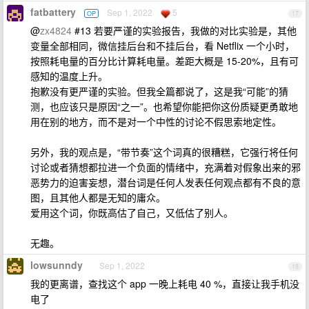
fatbattery
Sep 1, 2022
5
OP
17
@
zx4824
#13 若要严谨的实验报告，我做的对比实验是，其他
变量全部相同，微信挂后台和不挂后台，看 Netflix 一个小时，
按照耗电量的百分比计算耗电量。差距大概是 15-20%，且有可
感知的温度上升。
抱歉没有更严谨的实验。但我全篇都说了，这是我“可能”的猜
测，也应该只是原因“之一”。也希望你能把你这份质疑更勇敢地
用在别的地方，而不是对一个中性的讨论不假思索地定性。
另外，我的观点是，“带节奏”这个词真的很糟糕，它强行将任何
讨论或者猜想都拉进一个负面的情绪中，充满着对假象出来的邪
恶势力的迫害妄想，潜台词是任何人发表任何观点都有不良的意
图，且其他人都是无知的庸众。
爱用这个词，你既高估了自己，又低估了别人。
无趣。
lowsunndy
Sep 1, 2022
18
我的更离谱，查找这个 app 一晚上耗电 40 %，直接让我手机没
电了