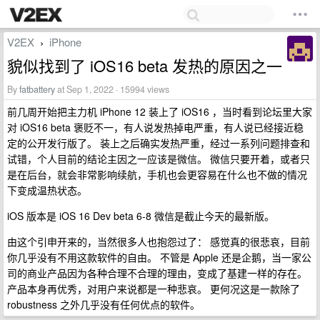
V2EX
iPhone
›
貌似找到了 iOS16 beta 发热的原因之一
By
fatbattery
at Sep 1, 2022 · 15994 views
前几周开始把主力机 iPhone 12 装上了 iOS16 ，当时看到论坛里大家
对 iOS16 beta 褒贬不一，有人说发热掉电严重，有人说已经接近稳
定的公开发行版了。 装上之后确实发热严重，经过一系列问题排查和
试错，个人目前的结论主因之一应该是微信。 微信只要开着，或者只
是在后台，就会非常影响续航，手机也会更容易在什么也不做的情况
下变成温热状态。
iOS 版本是 iOS 16 Dev beta 6-8 微信是截止今天的最新版。
由这个引申开来的，当然很多人也抱怨过了： 感觉真的很悲哀，目前
你几乎没有不用这款软件的自由。 不管是 Apple 还是企鹅，当一家公
司的商业产品因为各种合理不合理的理由，变成了基建一样的存在。
产品本身再优秀，对用户来说都是一种悲哀。 更何况这是一款除了
robustness 之外几乎没有任何优点的软件。