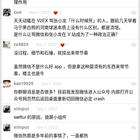
理作用
cue
Sep 1, 2022
4
12
天天动辄在 V2EX 骂张小龙「什么时候死」的人，跟前几天举着
马宁黑白照的河南球迷本质上没有什么区别，都是流氓。
是什么让骂微信和张小龙在 V 站成为了一种政治正确？
zx4824
Sep 1, 2022
1
13
没过程、细节和石锤，就挂出来带节奏
虽然微信不是什么好 app ，但是拿这种莫须有的东西来带节
奏，楼主也是牛
kaz10025
Sep 1, 2022
14
你群聊消息是否很多？目前我发现微信进入公众号 内部打开公
众号网页然后返回桌面重新切回微信必定 crash
xtinput
Sep 1, 2022
15
swiftui 的原因，锁屏小组件
xtinput
Sep 1, 2022
16
微信热那是多年前的事情了，一直都热