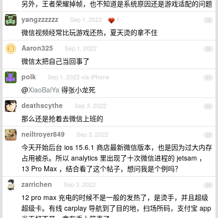
另外，王者荣耀掉帧，也不知道是系统原因还是游戏适配的问题
yangzzzzzz
Sep 1, 2022
1
19
微信视频经常比玩游戏还热，夏天烫的拿不住
Aaron325
Sep 1, 2022
20
微信太把自己当回事了
polk
Sep 1, 2022 via iPhone
21
@
XiaoBaiYa
得张小龙死
deathscythe
Sep 3, 2022
22
那么还是抢着去微信上班的
neiltroyer849
Sep 3, 2022
23
今天开始后台 ios 15.6.1 商店最新微信版本，也是因为过大内存
占用被杀。所以 analytics 里出现了十次微信进程的 jetsam ，
13 Pro Max ，结合看了这个帖子，想问我是个例吗？
zarrichen
Sep 3, 2022
24
12 pro max 充电的时候不是一般的发热了，是烫手，并且超级
超级卡。有线 carplay 导航到了目的地，扫场所码，支付宝 app