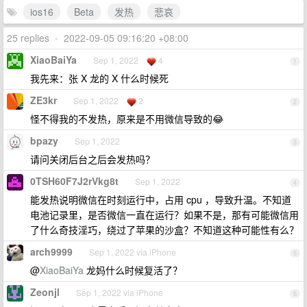
ios16
Beta
发热
悲哀
25 replies
•
2022-09-05 09:16:20 +08:00
XiaoBaiYa
Sep 1, 2022
4
1
我先来：张 X 龙的 X 什么时候死
ZE3kr
Sep 1, 2022
2
2
怪不得我的不发热，原来是不用微信导致的😂
bpazy
Sep 1, 2022
3
请问关闭后台之后会发热吗？
0TSH60F7J2rVkg8t
Sep 1, 2022
4
能发热说明微信在时刻运行中，占用 cpu ，导致升温。不知道
电池记录里，是否微信一直在运行？如果不是，那有可能微信用
了什么奇技淫巧，绕过了苹果的沙盒？不知道这种可能性有么？
arch9999
Sep 1, 2022 via iPhone
5
@
XiaoBaiYa
龙妈什么时候复活了？
Zeonjl
Sep 1, 2022 via iPhone
6