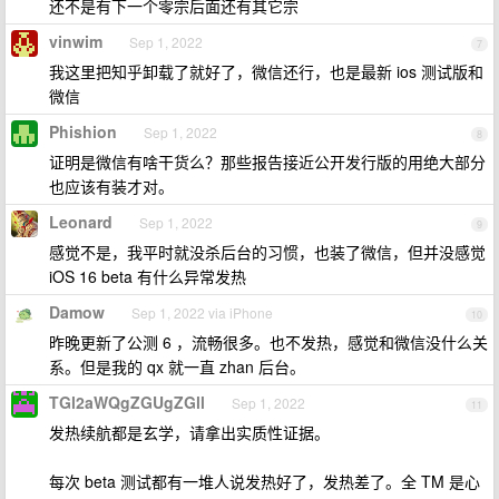
还不是有下一个零宗后面还有其它宗
vinwim
Sep 1, 2022
7
我这里把知乎卸载了就好了，微信还行，也是最新 ios 测试版和
微信
Phishion
Sep 1, 2022
8
证明是微信有啥干货么？那些报告接近公开发行版的用绝大部分
也应该有装才对。
Leonard
Sep 1, 2022
9
感觉不是，我平时就没杀后台的习惯，也装了微信，但并没感觉
iOS 16 beta 有什么异常发热
Damow
Sep 1, 2022 via iPhone
10
昨晚更新了公测 6 ，流畅很多。也不发热，感觉和微信没什么关
系。但是我的 qx 就一直 zhan 后台。
TGl2aWQgZGUgZGll
Sep 1, 2022
11
发热续航都是玄学，请拿出实质性证据。
每次 beta 测试都有一堆人说发热好了，发热差了。全 TM 是心