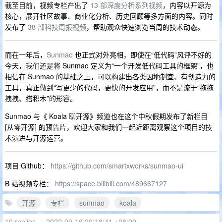
截至目前，视频专栏产出了
13 部深度分析系列视频
，内容以开源为
核心，展开社区故事、商业化分析、历史回顾等多方面的内容。同时
发布了
38 部科技周报视频
，帮助观众快速浏览当周的技术动态。
而在一年后，
Sunmao
也正式对外亮相，即使在“低代码”风评不好的
今天，我们还是将 Sunmao 定义为“一个开发低代码工具的框架”，也
相信在 Sunmao 的基础之上，可以构建出各类因地制宜、有创造力的
工具，真正做到“写更少的代码，更快的开发应用”，而不是流于“拖拖
拽拽、搭积木”的形容。
Sunmao 与《 Koala 聊开源》频道也在这个中秋假期发布了新栏目
[从零开源] 的预告片，欢迎大家和我们一起近距离观察这个项目的技
术演进与开源运营。
项目 Github：
https://github.com/smartxworks/sunmao-ui
B 站视频专栏：
https://space.bilibili.com/489667127
开源
专栏
sunmao
koala
10 replies
•
2022-09-16 20:18:41 +08:00