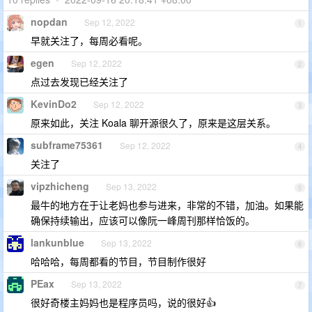
nopdan
Sep 12, 2022
1
早就关注了，每周必看呢。
egen
Sep 12, 2022
2
点过去发现已经关注了
KevinDo2
Sep 12, 2022
3
原来如此，关注 Koala 聊开源很久了，原来是这层关系。
subframe75361
Sep 12, 2022
4
关注了
vipzhicheng
Sep 13, 2022
5
最牛的地方在于让老妈也参与进来，非常的不错，加油。如果能
确保持续输出，应该可以像阮一峰周刊那样恰饭的。
lankunblue
Sep 13, 2022
6
哈哈哈，每周都看的节目，节目制作很好
PEax
Sep 13, 2022
7
很好奇楼主妈妈也是程序员吗，说的很好👍