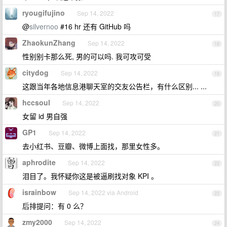
ryougifujino
Sep 14, 2022
17
@
silvernoo
#16 hr 还有 GitHub 吗
ZhaokunZhang
Sep 14, 2022
18
性别别卡那么死, 男的可以吗. 我可攻可受
citydog
Sep 14, 2022
19
这跟当年各地信息港聊天室的交友公告栏，有什么区别... ...
hccsoul
Sep 14, 2022
20
女留 id 男自强
GP1
Sep 14, 2022
21
去小红书、豆瓣、微博上面找，那里女性多。
aphrodite
Sep 14, 2022
22
泪目了。我怀疑你这是被逼刷找对象 KPI 。
israinbow
Sep 14, 2022 via Android
23
后排提问：有 0 么？
zmy2000
Sep 14, 2022
24