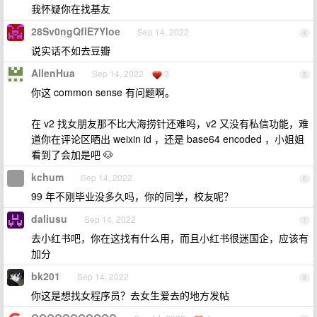
我怀疑你在找基友
28Sv0ngQfIE7Yloe
Sep 14, 2022
4
说实话不如去豆瓣
AllenHua
Sep 14, 2022
3
5
你这 common sense 有问题啊。
在 v2 找女朋友那不比大海捞针还难吗，v2 又没有私信功能，难
道你在评论区晒出 weixin id ，还是 base64 encoded ，小姐姐
看到了会加是吧 🐶️
kchum
Sep 14, 2022
6
99 年不刚毕业没多久吗，你的同学，校友呢？
daliusu
Sep 14, 2022
7
去小红书吧，你在这找有什么用，而且小红书很迷国企，应该有
加分
bk201
Sep 14, 2022
8
你这是想找女程序员？去女生爱去的地方发帖